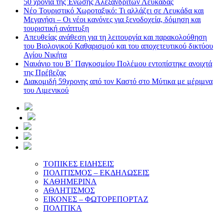
50 χρόνια της Ένωσης Αλεξανδριτών Λευκάδας
Νέο Τουριστικό Χωροταξικό: Τι αλλάζει σε Λευκάδα και
Μεγανήσι – Οι νέοι κανόνες για ξενοδοχεία, δόμηση και
τουριστική ανάπτυξη
Απευθείας ανάθεση για τη λειτουργία και παρακολούθηση
του Βιολογικού Καθαρισμού και του αποχετευτικού δικτύου
Αγίου Νικήτα
Ναυάγιο του Β΄ Παγκοσμίου Πολέμου εντοπίστηκε ανοιχτά
της Πρέβεζας
Διακομιδή 59χρονης από τον Καστό στο Μύτικα με μέριμνα
του Λιμενικού
ΤΟΠΙΚΕΣ ΕΙΔΗΣΕΙΣ
ΠΟΛΙΤΙΣΜΟΣ – ΕΚΔΗΛΩΣΕΙΣ
ΚΑΘΗΜΕΡΙΝΑ
ΑΘΛΗΤΙΣΜΟΣ
ΕΙΚΟΝΕΣ – ΦΩΤΟΡΕΠΟΡΤΑΖ
ΠΟΛΙΤΙΚΑ