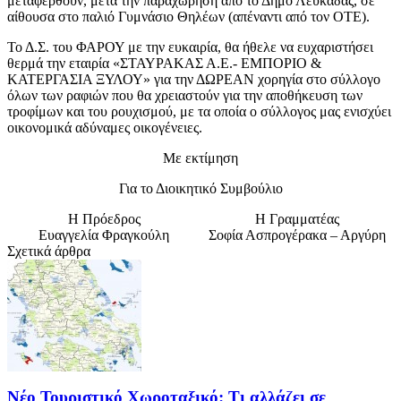
μεταφερθούν, μετά την παραχώρηση από το Δήμο Λευκάδας, σε
αίθουσα στο παλιό Γυμνάσιο Θηλέων (απέναντι από τον ΟΤΕ).
Το Δ.Σ. του ΦΑΡΟΥ με την ευκαιρία, θα ήθελε να ευχαριστήσει
θερμά την εταιρία «ΣΤΑΥΡΑΚΑΣ Α.Ε.- ΕΜΠΟΡΙΟ &
ΚΑΤΕΡΓΑΣΙΑ ΞΥΛΟΥ» για την ΔΩΡΕΑΝ χορηγία στο σύλλογο
όλων των ραφιών που θα χρειαστούν για την αποθήκευση των
τροφίμων και του ρουχισμού, με τα οποία ο σύλλογος μας ενισχύει
οικονομικά αδύναμες οικογένειες.
Με εκτίμηση
Για το Διοικητικό Συμβούλιο
Η Πρόεδρος
Η Γραμματέας
Ευαγγελία Φραγκούλη
Σοφία Ασπρογέρακα – Αργύρη
Σχετικά άρθρα
Νέο Τουριστικό Χωροταξικό: Τι αλλάζει σε