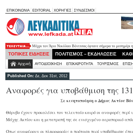
ΕΠΙΚΟΙΝΩΝΙΑ
EDITORIAL
ΧΟΡΗΓΙΕΣ
ΣΥΝΔΕΣΜΟΙ
Mέχρι τον Άγιο Νικόλαο Βόνιτσας έφτανε σήμερα το μεσημέρι 
ΤΟΠΙΚΕΣ ΕΙΔΗΣΕΙΣ
ΠΟΛΙΤΙΣΜΟΣ – ΕΚΔΗΛΩΣΕΙΣ
ΚΑΘ
Αρχική
ΑΥΤΟΔΙΟΙΚΗΣΗ
ΕΠΙΚΑΙΡΟΤΗΤΑ
ΤΟΥΡΙΣΜΟΣ
ΕΠΙΣ
Published On:
Δε, Δεκ 31st, 2012
Αναφορές για υποβάθμιση της 13
Σε κινητοποίηση ο Δήμος Ακτίου Βό
Θόρυβο έχουν προκαλέσει τον τελευταίο καιρό οι αναφορές περί 
Μάχης Ακτίου και η μετατροπή της σε ενισχυμένο αεροπορικό απ
Όπως αναφέρουν οι πληροφορίες η πρόταση περί υποβάθμισης έπεσε