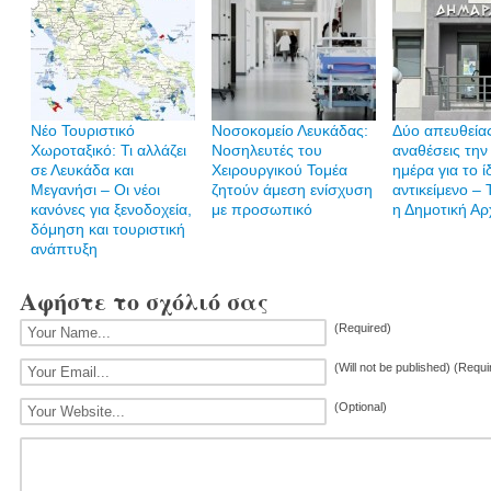
Νέο Τουριστικό
Νοσοκομείο Λευκάδας:
Δύο απευθεία
Χωροταξικό: Τι αλλάζει
Νοσηλευτές του
αναθέσεις την 
σε Λευκάδα και
Χειρουργικού Τομέα
ημέρα για το ί
Μεγανήσι – Οι νέοι
ζητούν άμεση ενίσχυση
αντικείμενο – 
κανόνες για ξενοδοχεία,
με προσωπικό
η Δημοτική Αρ
δόμηση και τουριστική
ανάπτυξη
Αφήστε το σχόλιό σας
(Required)
(Will not be published) (Requi
(Optional)