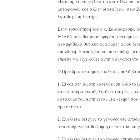
«Ίδρυση, λειτουργία και εκμετάλλευση 
μεταφορών και άλλες διατάξεις», στις 29
Σκιαδαρέση Σωτήρη.
Στην τοποθέτησή του ο κ. Σκιαδαρέσης, 
ΕΟΑΕΝ σαν θεσμικού φορέα, επεσήμανε ό
αναμφίβολα θετικές αναφορές αφού δίνει
επενδυτή. Η απαγόρευση που υπήρχε στο
έπρεπε να είχε δοθεί αυτή η δυνατότητα 
Ο Πρόεδρος επισήμανε κάποιες πολύ βασι
1. Είναι στη σωστή κατεύθυνση η διάταξ
και σε τουριστικούς λιμένες (μαρίνες, 
καταλύματα. Αυτή είναι μια κίνηση που 
προσπάθεια.
2. Ευελιξία δείχνει το γεγονός ότι αποσ
απαιτούμενη επιθεώρηση σε ταυτόσημο χ
3. Ευελιξία δείχνει το γεγονός επίσης ό