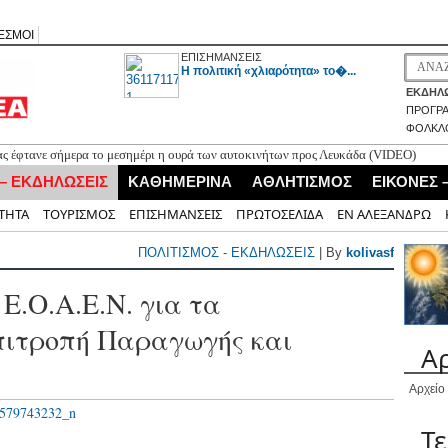
ΕΣΜΟΙ
ΕΠΙΣΗΜΑΝΣΕΙΣ
H πολιτική «χλιαρότητα» το�...
ΕΚΔΗΛΩ
ΠΡΟΓΡ
ΦΟΛΚΛ
ς έφτανε σήμερα το μεσημέρι η ουρά των αυτοκινήτων προς Λευκάδα (VIDEO)
 – ΕΚΔΗΛΩΣΕΙΣ
ΚΑΘΗΜΕΡΙΝΑ
ΑΘΛΗΤΙΣΜΟΣ
ΕΙΚΟΝΕΣ 
ΤΗΤΑ
ΤΟΥΡΙΣΜΟΣ
ΕΠΙΣΗΜΑΝΣΕΙΣ
ΠΡΩΤΟΣΕΛΙΔΑ
ΕΝ ΑΛΕΞΑΝΔΡΩ
ΠΟΛΙΤΙΣΜΟΣ - ΕΚΔΗΛΩΣΕΙΣ
| By
kolivasf
Ε.Ο.Α.Ε.Ν. για τα
πιτροπή Παραγωγής και
Α
Αρχείο
Τ