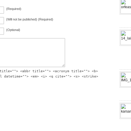
(Required)
(Will not be published) (Required)
(Optional)
title=""> <abbr title=""> <acronym title=""> <b>
l datetime=""> <em> <i> <q cite=""> <s> <strike>