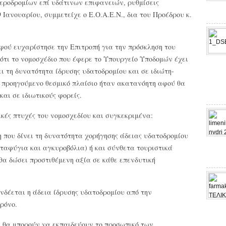
αεροδρομίων επί υδάτινων επιφανειών, ρυθμίσεις
 Ιανουαρίου, συμμετείχε ο Ε.Ο.Α.Ε.Ν., δια του Προέδρου κ.
αφού ευχαρίστησε την Επιτροπή για την πρόσκληση του
τι το νομοσχέδιο που έφερε το Υπουργείο Υποδομών έχει
 τη δυνατότητα ίδρυσης υδατοδρομίου και σε ιδιώτη-
 προηγούμενο θεσμικό πλαίσιο ήταν ακατανόητη αφού θα
και σε ιδιωτικούς φορείς.
κές πτυχές του νομοσχεδίου και συγκεκριμένα:
η που δίνει τη δυνατότητα χορήγησης άδειας υδατοδρομίου
καταφύγια και αγκυροβόλια) ή και σύνθετα τουριστικά
θα δώσει προστιθέμενη αξία σε κάθε επενδυτική
υνδέεται η άδεια ίδρυσης υδατοδρομίου από την
ρόνο.
τι θα μπορούν να εκπαιδεύουν το προσωπικό των