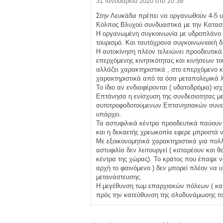
31 Ιανουαρίου 2020 στο 20:39
Στην Λευκάδα πρέπει να οργανωθούν 4-5 υδ
Κόλπος Βλυχού συνδυαστικά με την Κατασκ
Η οργανωμένη συγκοινωνία με υδροπλάνο εί
τουρισμό. Και ταυτόχρονα συγκοινωνιακή δ
Η αυτοκίνηση πλέον τελειώνει προοδευτικ
επερχόμενης κινητικότητας και κινήσεων τ
αλλάζει χαρακτηριστικά , στο επερχόμενο κ
χαρακτηριστικά από τα όσα μεταπολεμικά λ
Το ίδιο αν ενδιαφέρονται ( υδατοδρόμια) ισ
Επτάνησα η ενίσχυση της συνδεσιοτητας με
αυτοτροφοδοτούμενων Επτανησιακών συνεργ
υπάρχει.
Τα αστυφιλικά κέντρα προοδευτικά παύουν 
και η δεκαετής χρεωκοπία εφερε μπροστά ν
Με εξοικονομητικά χαρακτηριστικά για πολ
αστυφιλία δεν λειτουργεί ( καταρέουν και
κέντρα της χώρας). Το κράτος που έπαψε να
αρχή το φαινόμενο ) δεν μπορεί πλέον να υ
μετανάστευσης.
Η μεγέθυνση τωμ επαρχιακών πόλεων ( και τ
πρός την κατεύθυνση της σλοδυνάμωσης το