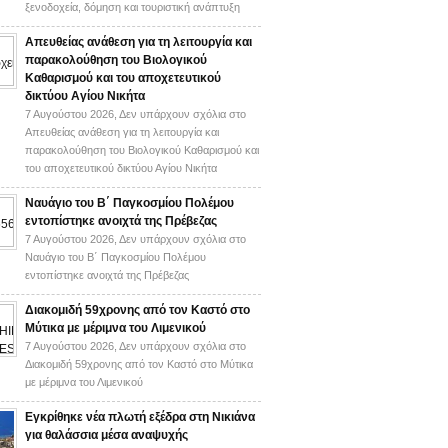
ξενοδοχεία, δόμηση και τουριστική ανάπτυξη
Απευθείας ανάθεση για τη λειτουργία και
παρακολούθηση του Βιολογικού
Καθαρισμού και του αποχετευτικού
δικτύου Αγίου Νικήτα
7 Αυγούστου 2026,
Δεν υπάρχουν σχόλια
στο
Απευθείας ανάθεση για τη λειτουργία και
παρακολούθηση του Βιολογικού Καθαρισμού και
του αποχετευτικού δικτύου Αγίου Νικήτα
Ναυάγιο του Β΄ Παγκοσμίου Πολέμου
εντοπίστηκε ανοιχτά της Πρέβεζας
7 Αυγούστου 2026,
Δεν υπάρχουν σχόλια
στο
Ναυάγιο του Β΄ Παγκοσμίου Πολέμου
εντοπίστηκε ανοιχτά της Πρέβεζας
Διακομιδή 59χρονης από τον Καστό στο
Μύτικα με μέριμνα του Λιμενικού
7 Αυγούστου 2026,
Δεν υπάρχουν σχόλια
στο
Διακομιδή 59χρονης από τον Καστό στο Μύτικα
με μέριμνα του Λιμενικού
Εγκρίθηκε νέα πλωτή εξέδρα στη Νικιάνα
για θαλάσσια μέσα αναψυχής