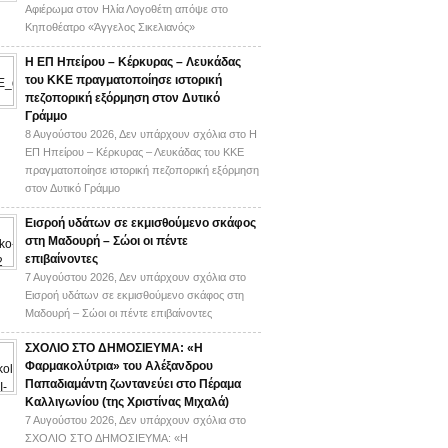
Αφιέρωμα στον Ηλία Λογοθέτη απόψε στο
Κηποθέατρο «Άγγελος Σικελιανός»
Η ΕΠ Ηπείρου – Κέρκυρας – Λευκάδας
του ΚΚΕ πραγματοποίησε ιστορική
πεζοπορική εξόρμηση στον Δυτικό
Γράμμο
8 Αυγούστου 2026,
Δεν υπάρχουν σχόλια
στο Η
ΕΠ Ηπείρου – Κέρκυρας – Λευκάδας του ΚΚΕ
πραγματοποίησε ιστορική πεζοπορική εξόρμηση
στον Δυτικό Γράμμο
Εισροή υδάτων σε εκμισθούμενο σκάφος
στη Μαδουρή – Σώοι οι πέντε
επιβαίνοντες
7 Αυγούστου 2026,
Δεν υπάρχουν σχόλια
στο
Εισροή υδάτων σε εκμισθούμενο σκάφος στη
Μαδουρή – Σώοι οι πέντε επιβαίνοντες
ΣΧΟΛΙΟ ΣΤΟ ΔΗΜΟΣΙΕΥΜΑ: «Η
Φαρμακολύτρια» του Αλέξανδρου
Παπαδιαμάντη ζωντανεύει στο Πέραμα
Καλλιγωνίου (της Χριστίνας Μιχαλά)
7 Αυγούστου 2026,
Δεν υπάρχουν σχόλια
στο
ΣΧΟΛΙΟ ΣΤΟ ΔΗΜΟΣΙΕΥΜΑ: «Η