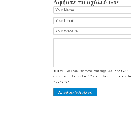
Αφήστε το σχόλιό σας
XHTML:
You can use these html tags:
<a href="" 
<blockquote cite=""> <cite> <code> <de
<strong>