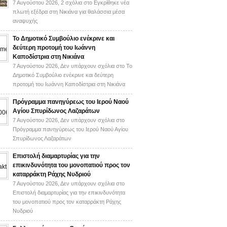
7 Αυγούστου 2026,
2 σχόλια
στο Εγκρίθηκε νέα
πλωτή εξέδρα στη Νικιάνα για θαλάσσια μέσα
αναψυχής
Το Δημοτικό Συμβούλιο ενέκρινε και
δεύτερη προτομή του Ιωάννη
Καποδίστρια στη Νικιάνα
7 Αυγούστου 2026,
Δεν υπάρχουν σχόλια
στο Το
Δημοτικό Συμβούλιο ενέκρινε και δεύτερη
προτομή του Ιωάννη Καποδίστρια στη Νικιάνα
Πρόγραμμα πανηγύρεως του Ιερού Ναού
Αγίου Σπυρίδωνος Λαζαράτων
7 Αυγούστου 2026,
Δεν υπάρχουν σχόλια
στο
Πρόγραμμα πανηγύρεως του Ιερού Ναού Αγίου
Σπυρίδωνος Λαζαράτων
Επιστολή διαμαρτυρίας για την
επικινδυνότητα του μονοπατιού προς τον
καταρράκτη Ράχης Νυδριού
7 Αυγούστου 2026,
Δεν υπάρχουν σχόλια
στο
Επιστολή διαμαρτυρίας για την επικινδυνότητα
του μονοπατιού προς τον καταρράκτη Ράχης
Νυδριού