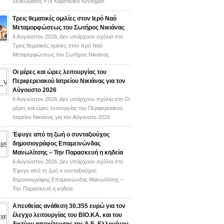
λευκώματος «Το Καρσάνικο Κέντημα»
Τρεις θεματικές ομιλίες στον Ιερό Ναό
Μεταμορφώσεως του Σωτήρος Νικιάνας
6 Αυγούστου 2026,
Δεν υπάρχουν σχόλια
στο
Τρεις θεματικές ομιλίες στον Ιερό Ναό
Μεταμορφώσεως του Σωτήρος Νικιάνας
Οι μέρες και ώρες λειτουργίας του
Περιφερειακού Ιατρείου Νικιάνας για τον
Αύγουστο 2026
6 Αυγούστου 2026,
Δεν υπάρχουν σχόλια
στο Οι
μέρες και ώρες λειτουργίας του Περιφερειακού
Ιατρείου Νικιάνας για τον Αύγουστο 2026
Έφυγε από τη ζωή ο συνταξιούχος
δημοσιογράφος Επαμεινώνδας
Μανωλίτσης – Την Παρασκευή η κηδεία
6 Αυγούστου 2026,
Δεν υπάρχουν σχόλια
στο
Έφυγε από τη ζωή ο συνταξιούχος
δημοσιογράφος Επαμεινώνδας Μανωλίτσης –
Την Παρασκευή η κηδεία
Απευθείας ανάθεση 30.355 ευρώ για τον
έλεγχο λειτουργίας του ΒΙΟ.ΚΑ. και του