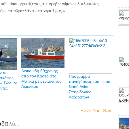
ούν, όπου χρειάζεται, τις προβλεπόμενες διαδικασίες
ούμε τα υδροπλάνα στα νησιά μας.»
Διακομιδή 59χρονης
ν σε
από τον Καστό στο
Πρόγραμμα
 σκάφος
Μύτικα με μέριμνα του
πανηγύρεως του Ιερού
– Σώοι οι
Λιμενικού
Ναού Αγίου
οντες
Σπυρίδωνος
Λαζαράτων
Have Your Say
άδα
λέει: