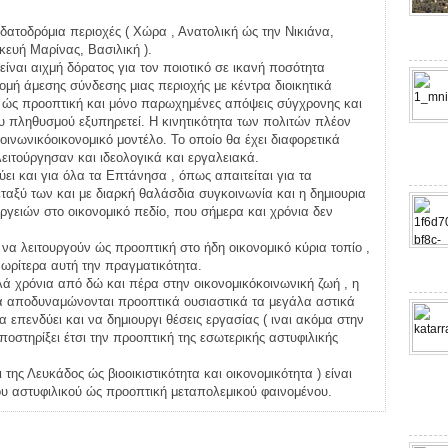
ατοδρόμια περιοχές ( Χώρα , Ανατολική ώς την Νικιάνα,
ευή Μαρίνας, Βασιλική ).
ναι αιχμή δόρατος για τον ποιοτικό σε ικανή ποσότητα
ομή άμεσης σύνδεσης μιας περιοχής με κέντρα διοικητικά
ά ώς προοπτική και μόνο παρωχημένες απόψεις σύγχρονης και
ου πληθυσμού εξυπηρετεί. Η κινητικότητα των πολιτών πλέον
οινωνικόοικονομικό μοντέλο. Το οποίο θα έχει διαφορετικά
ειτούργησαν και ιδεολογικά και εργαλειακά.
χύει και για όλα τα Επτάνησα , όπως απαιτείται για τα
ταξύ των και με διαρκή θαλάσδια συγκοινωνία και η δημιουρια
ειών στο οικονομικό πεδίο, που σήμερα και χρόνια δεν
να λειτουργούν ώς προοπτική στο ήδη οικονομικό κύρια τοπίο ,
ωρίτερα αυτή την πραγματικότητα.
λά χρόνια από δώ και πέρα στην οικονομικόκοινωνική ζωή , η
 θα αποδυναμώνονται προοπτικά ουσιαστικά τα μεγάλα αστικά
 επενδύει και να δημιουργι θέσεις εργασίας ( ιναι ακόμα στην
ποστηρίξει έτσι την προοπτική της εσωτερικής αστυφιλικής
ης Λευκάδος ώς βιοοικιστικότητα και οικονομικότητα ) είναι
υ αστυφιλικού ώς προοπτική μεταπολεμικού φαινομένου.