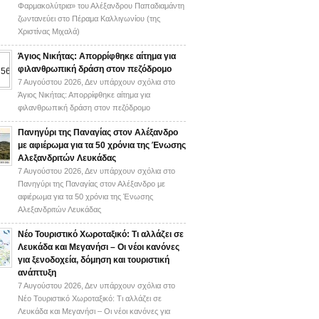
Φαρμακολύτρια» του Αλέξανδρου Παπαδιαμάντη
ζωντανεύει στο Πέραμα Καλλιγωνίου (της
Χριστίνας Μιχαλά)
Άγιος Νικήτας: Απορρίφθηκε αίτημα για
φιλανθρωπική δράση στον πεζόδρομο
7 Αυγούστου 2026,
Δεν υπάρχουν σχόλια
στο
Άγιος Νικήτας: Απορρίφθηκε αίτημα για
φιλανθρωπική δράση στον πεζόδρομο
Πανηγύρι της Παναγίας στον Αλέξανδρο
με αφιέρωμα για τα 50 χρόνια της Ένωσης
Αλεξανδριτών Λευκάδας
7 Αυγούστου 2026,
Δεν υπάρχουν σχόλια
στο
Πανηγύρι της Παναγίας στον Αλέξανδρο με
αφιέρωμα για τα 50 χρόνια της Ένωσης
Αλεξανδριτών Λευκάδας
Νέο Τουριστικό Χωροταξικό: Τι αλλάζει σε
Λευκάδα και Μεγανήσι – Οι νέοι κανόνες
για ξενοδοχεία, δόμηση και τουριστική
ανάπτυξη
7 Αυγούστου 2026,
Δεν υπάρχουν σχόλια
στο
Νέο Τουριστικό Χωροταξικό: Τι αλλάζει σε
Λευκάδα και Μεγανήσι – Οι νέοι κανόνες για