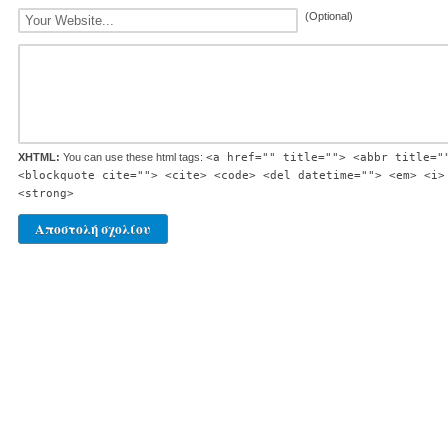
(Optional)
XHTML:
You can use these html tags:
<a href="" title=""> <abbr title="
<blockquote cite=""> <cite> <code> <del datetime=""> <em> <i>
<strong>