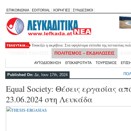
ΕΠΙΚΟΙΝΩΝΙΑ
EDITORIAL
ΧΟΡΗΓΙΕΣ
ΣΥΝΔΕΣΜΟΙ
Συμμετοχή της Νέας Χορωδίας Λευκάδας στην εκδήλωση «Το Μ
ΤΟΠΙΚΕΣ ΕΙΔΗΣΕΙΣ
ΠΟΛΙΤΙΣΜΟΣ – ΕΚΔΗΛΩΣΕΙΣ
ΚΑΘ
Αρχική
ΑΥΤΟΔΙΟΙΚΗΣΗ
ΕΠΙΚΑΙΡΟΤΗΤΑ
ΤΟΥΡΙΣΜΟΣ
ΕΠΙΣ
ΠΟΛ
Published On:
Δε, Ιουν 17th, 2024
Equal Society: Θέσεις εργασίας απ
23.06.2024 στη Λευκάδα