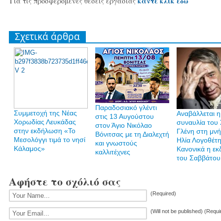
κάντε κλικ εδώ
Για τις προσφερόμενες θέσεις εργασίας
Σχετικά άρθρα
Παραδοσιακό γλέντι
Συμμετοχή της Νέας
Αναβάλλεται η
στις 13 Αυγούστου
Χορωδίας Λευκάδας
συναυλία του
στον Άγιο Νικόλαο
στην εκδήλωση «Το
Γλένη στη μν
Βόνιτσας με τη Διαλεχτή
Μεσολόγγι τιμά το νησί
Ηλία Λογοθέτη
και γνωστούς
Κάλαμος»
Κανονικά η ε
καλλιτέχνες
του Σαββάτου
Αφήστε το σχόλιό σας
(Required)
(Will not be published) (Requi