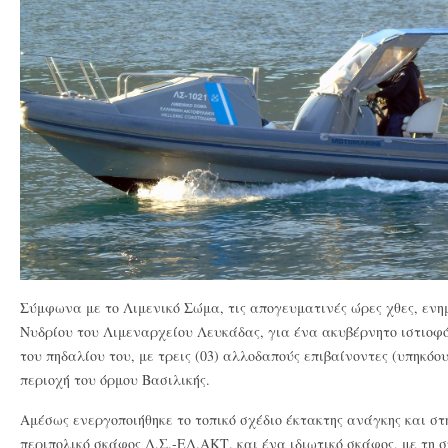
Σύμφωνα με το Λιμενικό Σώμα, τις απογευματινές ώρες χθες, ενη
Νυδρίου του Λιμεναρχείου Λευκάδας, για ένα ακυβέρνητο ιστιοφό
του πηδαλίου του, με τρεις (03) αλλοδαπούς επιβαίνοντες (υπηκό
περιοχή του όρμου Βασιλικής.
Αμέσως ενεργοποιήθηκε το τοπικό σχέδιο έκτακτης ανάγκης και σ
περιπολικό σκάφος Λ.Σ.-ΕΛ.ΑΚΤ. και ένα ιδιωτικό σκάφος, με τη σ