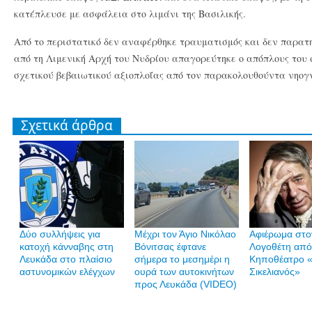
κατέπλευσε με ασφάλεια στο λιμάνι της Βασιλικής.
Από το περιστατικό δεν αναφέρθηκε τραυματισμός και δεν παρατ
από τη Λιμενική Αρχή του Νυδρίου απαγορεύτηκε ο απόπλους του 
σχετικού βεβαιωτικού αξιοπλοΐας από τον παρακολουθούντα νηο
Σχετικά άρθρα
Δύο συλλήψεις για
Mέχρι τον Άγιο Νικόλαο
Αφιέρωμα στο
κατοχή κάνναβης στη
Βόνιτσας έφτανε
Λογοθέτη από
Λευκάδα στο πλαίσιο
σήμερα το μεσημέρι η
Κηποθέατρο «
αστυνομικών ελέγχων
ουρά των αυτοκινήτων
Σικελιανός»
προς Λευκάδα (VIDEO)