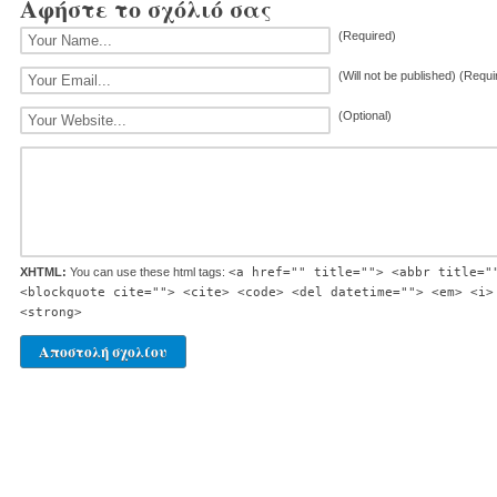
Αφήστε το σχόλιό σας
(Required)
(Will not be published) (Requi
(Optional)
XHTML:
You can use these html tags:
<a href="" title=""> <abbr title="
<blockquote cite=""> <cite> <code> <del datetime=""> <em> <i>
<strong>