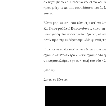
αντέχουμε άλλο. Ποιός θα έρθει να δουλέ
προκηρύξεις; Δε μας σπουδάσατε εσείς. 
τους».
Είναι μερικά απ΄ όσα είπε έξω απ΄ τα δ
Γαρυφαλλιά Καρανάσιου
Κω
, κατά τη
Γεωργιάδη στο νοσοκομείο σήμερα, κάνο
απάντηση της κυβέρνησης: «Μη φωνάζεις
Γιατί οι «ενοχλητικές» φωνές των υγει
έχουμε λεφτόδεντρα», «δεν έχουμε γιατ
να καμουφλάρει την πολιτική του «θα γ
(902.gr)
Δείτε το βίντεο: