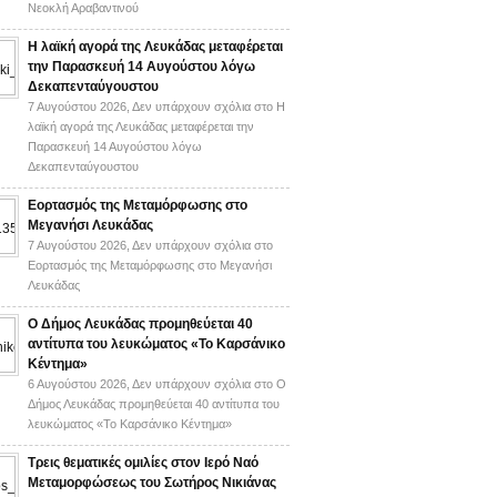
Νεοκλή Αραβαντινού
Η λαϊκή αγορά της Λευκάδας μεταφέρεται
την Παρασκευή 14 Αυγούστου λόγω
Δεκαπενταύγουστου
7 Αυγούστου 2026,
Δεν υπάρχουν σχόλια
στο Η
λαϊκή αγορά της Λευκάδας μεταφέρεται την
Παρασκευή 14 Αυγούστου λόγω
Δεκαπενταύγουστου
Εορτασμός της Μεταμόρφωσης στο
Μεγανήσι Λευκάδας
7 Αυγούστου 2026,
Δεν υπάρχουν σχόλια
στο
Εορτασμός της Μεταμόρφωσης στο Μεγανήσι
Λευκάδας
Ο Δήμος Λευκάδας προμηθεύεται 40
αντίτυπα του λευκώματος «Το Καρσάνικο
Κέντημα»
6 Αυγούστου 2026,
Δεν υπάρχουν σχόλια
στο Ο
Δήμος Λευκάδας προμηθεύεται 40 αντίτυπα του
λευκώματος «Το Καρσάνικο Κέντημα»
Τρεις θεματικές ομιλίες στον Ιερό Ναό
Μεταμορφώσεως του Σωτήρος Νικιάνας