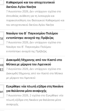
Καθαρισμού και του αποχετευτικού
δικτύου Αγίου Νικήτα
7 Αυγούστου 2026,
Δεν υπάρχουν σχόλια
στο
Απευθείας ανάθεση για τη λειτουργία και
παρακολούθηση του Βιολογικού Καθαρισμού και
του αποχετευτικού δικτύου Αγίου Νικήτα
Ναυάγιο του Β΄ Παγκοσμίου Πολέμου
εντοπίστηκε ανοιχτά της Πρέβεζας
7 Αυγούστου 2026,
Δεν υπάρχουν σχόλια
στο
Ναυάγιο του Β΄ Παγκοσμίου Πολέμου
εντοπίστηκε ανοιχτά της Πρέβεζας
Διακομιδή 59χρονης από τον Καστό στο
Μύτικα με μέριμνα του Λιμενικού
7 Αυγούστου 2026,
Δεν υπάρχουν σχόλια
στο
Διακομιδή 59χρονης από τον Καστό στο Μύτικα
με μέριμνα του Λιμενικού
Εγκρίθηκε νέα πλωτή εξέδρα στη Νικιάνα
για θαλάσσια μέσα αναψυχής
7 Αυγούστου 2026,
2 σχόλια
στο Εγκρίθηκε νέα
πλωτή εξέδρα στη Νικιάνα για θαλάσσια μέσα
αναψυχής