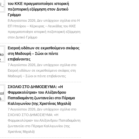
του ΚΚΕ πραγματοποίησε ιστορική
πεζοπορική εξόρμηση στον Δυτικό
Γράμμο
8 Αυγούστου 2026,
Δεν υπάρχουν σχόλια
στο Η
ΕΠ Ηπείρου – Κέρκυρας – Λευκάδας του ΚΚΕ
πραγματοποίησε ιστορική πεζοπορική εξόρμηση
στον Δυτικό Γράμμο
Εισροή υδάτων σε εκμισθούμενο σκάφος
στη Μαδουρή – Σώοι οι πέντε
επιβαίνοντες
7 Αυγούστου 2026,
Δεν υπάρχουν σχόλια
στο
Εισροή υδάτων σε εκμισθούμενο σκάφος στη
Μαδουρή – Σώοι οι πέντε επιβαίνοντες
ΣΧΟΛΙΟ ΣΤΟ ΔΗΜΟΣΙΕΥΜΑ: «Η
Φαρμακολύτρια» του Αλέξανδρου
Παπαδιαμάντη ζωντανεύει στο Πέραμα
Καλλιγωνίου (της Χριστίνας Μιχαλά)
7 Αυγούστου 2026,
Δεν υπάρχουν σχόλια
στο
ΣΧΟΛΙΟ ΣΤΟ ΔΗΜΟΣΙΕΥΜΑ: «Η
Φαρμακολύτρια» του Αλέξανδρου Παπαδιαμάντη
ζωντανεύει στο Πέραμα Καλλιγωνίου (της
Χριστίνας Μιχαλά)