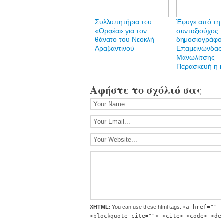
Συλλυπητήρια του
Έφυγε από τη
«Ορφέα» για τον
συνταξιούχος
θάνατο του Νεοκλή
δημοσιογράφ
Αραβαντινού
Επαμεινώνδα
Μανωλίτσης –
Παρασκευή η 
Αφήστε το σχόλιό σας
XHTML:
You can use these html tags:
<a href="" 
<blockquote cite=""> <cite> <code> <de