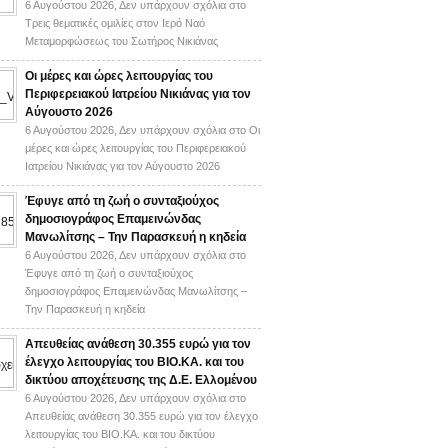
6 Αυγούστου 2026,
Δεν υπάρχουν σχόλια
στο
Τρεις θεματικές ομιλίες στον Ιερό Ναό
Μεταμορφώσεως του Σωτήρος Νικιάνας
Οι μέρες και ώρες λειτουργίας του
Περιφερειακού Ιατρείου Νικιάνας για τον
Αύγουστο 2026
6 Αυγούστου 2026,
Δεν υπάρχουν σχόλια
στο Οι
μέρες και ώρες λειτουργίας του Περιφερειακού
Ιατρείου Νικιάνας για τον Αύγουστο 2026
Έφυγε από τη ζωή ο συνταξιούχος
δημοσιογράφος Επαμεινώνδας
Μανωλίτσης – Την Παρασκευή η κηδεία
6 Αυγούστου 2026,
Δεν υπάρχουν σχόλια
στο
Έφυγε από τη ζωή ο συνταξιούχος
δημοσιογράφος Επαμεινώνδας Μανωλίτσης –
Την Παρασκευή η κηδεία
Απευθείας ανάθεση 30.355 ευρώ για τον
έλεγχο λειτουργίας του ΒΙΟ.ΚΑ. και του
δικτύου αποχέτευσης της Δ.Ε. Ελλομένου
6 Αυγούστου 2026,
Δεν υπάρχουν σχόλια
στο
Απευθείας ανάθεση 30.355 ευρώ για τον έλεγχο
λειτουργίας του ΒΙΟ.ΚΑ. και του δικτύου