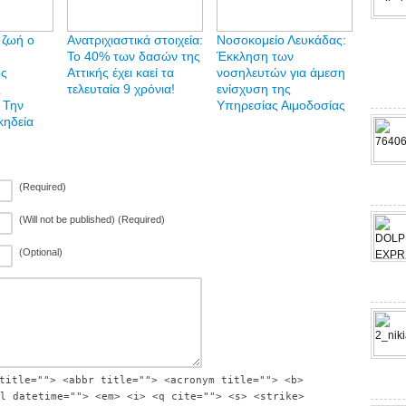
 ζωή ο
Ανατριχιαστικά στοιχεία:
Νοσοκομείο Λευκάδας:
Το 40% των δασών της
Έκκληση των
ος
Αττικής έχει καεί τα
νοσηλευτών για άμεση
ς
τελευταία 9 χρόνια!
ενίσχυση της
 Την
Υπηρεσίας Αιμοδοσίας
κηδεία
(Required)
(Will not be published) (Required)
(Optional)
title=""> <abbr title=""> <acronym title=""> <b>
l datetime=""> <em> <i> <q cite=""> <s> <strike>