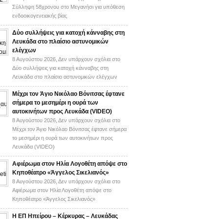
Σύλληψη 58χρονου στο Μεγανήσι για υπόθεση
ενδοοικογενειακής βίας
Δύο συλλήψεις για κατοχή κάνναβης στη
Λευκάδα στο πλαίσιο αστυνομικών
ελέγχων
8 Αυγούστου 2026,
Δεν υπάρχουν σχόλια
στο
Δύο συλλήψεις για κατοχή κάνναβης στη
Λευκάδα στο πλαίσιο αστυνομικών ελέγχων
Mέχρι τον Άγιο Νικόλαο Βόνιτσας έφτανε
σήμερα το μεσημέρι η ουρά των
αυτοκινήτων προς Λευκάδα (VIDEO)
8 Αυγούστου 2026,
Δεν υπάρχουν σχόλια
στο
Mέχρι τον Άγιο Νικόλαο Βόνιτσας έφτανε σήμερα
το μεσημέρι η ουρά των αυτοκινήτων προς
Λευκάδα (VIDEO)
Αφιέρωμα στον Ηλία Λογοθέτη απόψε στο
Κηποθέατρο «Άγγελος Σικελιανός»
8 Αυγούστου 2026,
Δεν υπάρχουν σχόλια
στο
Αφιέρωμα στον Ηλία Λογοθέτη απόψε στο
Κηποθέατρο «Άγγελος Σικελιανός»
Η ΕΠ Ηπείρου – Κέρκυρας – Λευκάδας