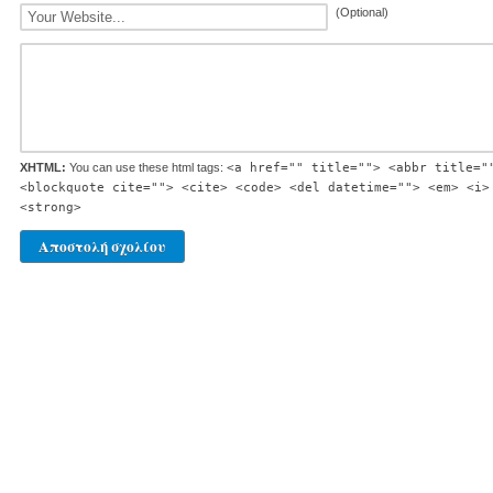
(Optional)
XHTML:
You can use these html tags:
<a href="" title=""> <abbr title="
<blockquote cite=""> <cite> <code> <del datetime=""> <em> <i>
<strong>