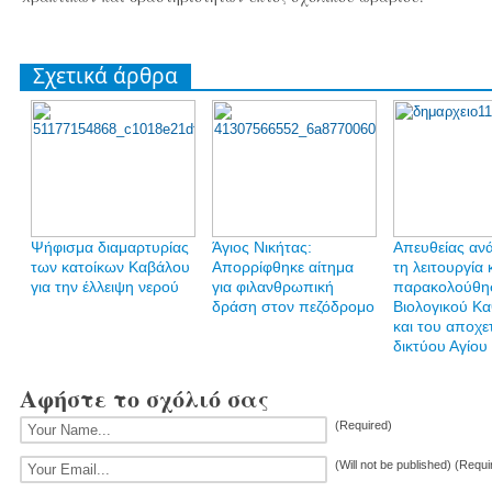
Σχετικά άρθρα
Ψήφισμα διαμαρτυρίας
Άγιος Νικήτας:
Απευθείας ανά
των κατοίκων Καβάλου
Απορρίφθηκε αίτημα
τη λειτουργία 
για την έλλειψη νερού
για φιλανθρωπική
παρακολούθη
δράση στον πεζόδρομο
Βιολογικού Κ
και του αποχε
δικτύου Αγίου
Αφήστε το σχόλιό σας
(Required)
(Will not be published) (Requi