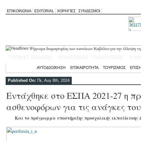
ΕΠΙΚΟΙΝΩΝΙΑ
EDITORIAL
ΧΟΡΗΓΙΕΣ
ΣΥΝΔΕΣΜΟΙ
Ψήφισμα διαμαρτυρίας των κατοίκων Καβάλου για την έλλειψη νε
«Έφυγε» σε ηλικία 74 ετών ο ηθοποιός Νίκος Καλογερόπουλος
ΤΟΠΙΚΕΣ ΕΙΔΗΣΕΙΣ
ΠΟΛΙΤΙΣΜΟΣ – ΕΚΔΗΛΩΣΕΙΣ
ΚΑΘ
Η Λευκάδα τίμησε τον δικό της Ηλία Λογοθέτη σε μια βραδιά γεμ
Θεία Λειτουργία για τους απόδημους Αλεξανδρίτες στον Άγιο Γεώ
Αρχική
ΑΥΤΟΔΙΟΙΚΗΣΗ
ΕΠΙΚΑΙΡΟΤΗΤΑ
ΤΟΥΡΙΣΜΟΣ
ΕΠΙΣ
Σύλληψη 58χρονου στο Μεγανήσι για υπόθεση ενδοοικογενειακής
Published On:
Πε, Αυγ 8th, 2024
Εντάχθηκε στο ΕΣΠΑ 2021-27 η πρ
ασθενοφόρων για τις ανάγκες το
Και το πρόγραμμα υποστήριξης προσχολικής εκπαίδευσης 