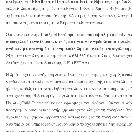
ανάγκες του ΕΚΑΒ στην Περιφέρεια Ιονίων Νήσων»
, ο προϋπολο
τελικός δικαιούχος της είναι το Εθνικό Κέντρο Άμεσης Βοήθειας (
οχήματα κλειστού τύπου (6 στην Κέρκυρα, 5 στη Λευκάδα, 4 στην 
πληρούν τις απαιτήσεις των Ευρωπαϊκών προτύπων.
«Προώθηση και υποστήριξη παιδιών γι
Όσον αφορά στην Πράξη
προσχολική εκπαίδευση, καθώς και για την πρόσβαση παιδιών 
ατόμων με αναπηρία σε υπηρεσίες δημιουργικής απασχόλησης 
25)»
, ο προϋπολογισμός της είναι 4.654.387 € και τελικός δικαιούχ
Ανάπτυξης και Αυτοδιοίκησης Α.Ε. (ΕΕΤΑΑ).
Η δράση έχει ως στόχο τη διασφάλιση της ισότιμης και χωρίς απο
νηπίων και παιδιών σε ποιοτικές υπηρεσίες αγωγής και εκπαίδευσ
ηλικία, καθώς και την πρόσβαση παιδιών και ΑμεΑ σε υπηρεσίες 
απασχόλησης. Η δράση έχει σχεδιαστεί και υλοποιείται στο πλαίσι
Παιδί» (Child Guarantee) και σε εφαρμογή του άρθρου 104 του ν. 49
πρόγραμμα οικονομικής στήριξης οικογενειών για τη πρόσβαση βρ
σχολικής αγωγής και φροντίδας, καθώς και για τη πρόσβαση παιδ
αναπηρία σε υπηρεσίες δημιουργικής απασχόλησης με την εφαρμ
πρακτικών και δραστηριοτήτων εκτός σχολικού ωραρίου.