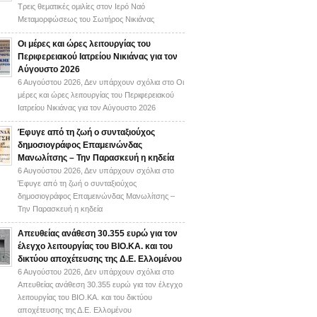
Τρεις θεματικές ομιλίες στον Ιερό Ναό
Μεταμορφώσεως του Σωτήρος Νικιάνας
Οι μέρες και ώρες λειτουργίας του
Περιφερειακού Ιατρείου Νικιάνας για τον
Αύγουστο 2026
6 Αυγούστου 2026,
Δεν υπάρχουν σχόλια
στο Οι
μέρες και ώρες λειτουργίας του Περιφερειακού
Ιατρείου Νικιάνας για τον Αύγουστο 2026
Έφυγε από τη ζωή ο συνταξιούχος
δημοσιογράφος Επαμεινώνδας
Μανωλίτσης – Την Παρασκευή η κηδεία
6 Αυγούστου 2026,
Δεν υπάρχουν σχόλια
στο
Έφυγε από τη ζωή ο συνταξιούχος
δημοσιογράφος Επαμεινώνδας Μανωλίτσης –
Την Παρασκευή η κηδεία
Απευθείας ανάθεση 30.355 ευρώ για τον
έλεγχο λειτουργίας του ΒΙΟ.ΚΑ. και του
δικτύου αποχέτευσης της Δ.Ε. Ελλομένου
6 Αυγούστου 2026,
Δεν υπάρχουν σχόλια
στο
Απευθείας ανάθεση 30.355 ευρώ για τον έλεγχο
λειτουργίας του ΒΙΟ.ΚΑ. και του δικτύου
αποχέτευσης της Δ.Ε. Ελλομένου