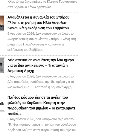
Κλειστό για δέκα ημέρες το Κλειστό Γυμναστήριο
στα Βαρδάνια λόγω εργασιών
Αναβάλλεται η συναυλία του Σπύρου
Γλένη στη μνήμη του Ηλία Λογοθέτη –
Κανονικά η εκδήλωση του Σαββάτου
6 Αυγούστου 2026,
Δεν υπάρχουν σχόλια
στο
Αναβάλλεται η συναυλία του Σπύρου Γλένη στη
μνήμη του Ηλία Λογοθέτη – Κανονικά η
εκδήλωση του Σαββάτου
Δύο απευθείας αναθέσεις την ίδια ημέρα
για το ίδιο αντικείμενο – Τι απαντά η
Δημοτική Αρχή;
6 Αυγούστου 2026,
Δεν υπάρχουν σχόλια
στο
Δύο απευθείας αναθέσεις την ίδια ημέρα για το
ίδιο αντικείμενο – Τι απαντά η Δημοτική Αρχή;
Πλήθος κόσμου τίμησε τη μνήμη του
φιλολόγου Χαρίλαου Κούρτη στην
παρουσίαση του βιβλίου «Το καταλάβατε,
παιδιά;»
6 Αυγούστου 2026,
Δεν υπάρχουν σχόλια
στο
Πλήθος κόσμου τίμησε τη μνήμη του φιλολόγου
Χαρίλαου Κούρτη στην παρουσίαση του βιβλίου