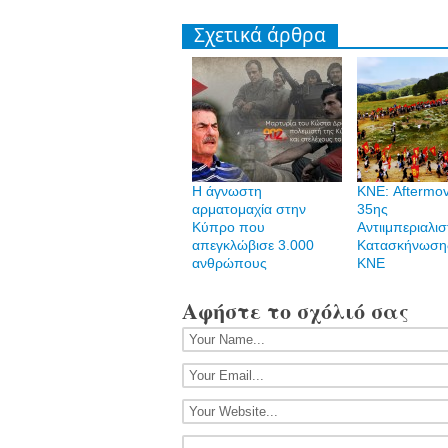
Σχετικά άρθρα
Η άγνωστη
ΚΝΕ: Aftermov
αρματομαχία στην
35ης
Κύπρο που
Αντιιμπεριαλισ
απεγκλώβισε 3.000
Κατασκήνωση
ανθρώπους
ΚΝΕ
Αφήστε το σχόλιό σας