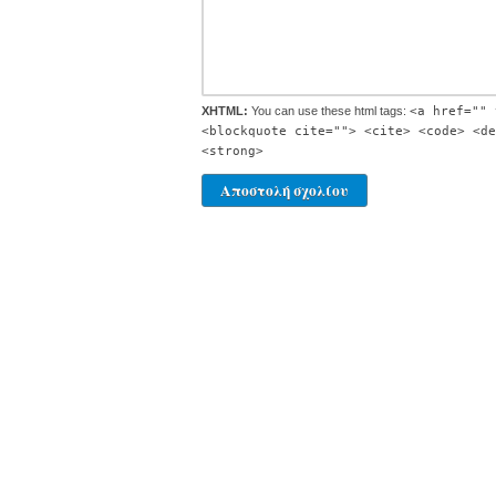
XHTML:
You can use these html tags:
<a href="" 
<blockquote cite=""> <cite> <code> <de
<strong>