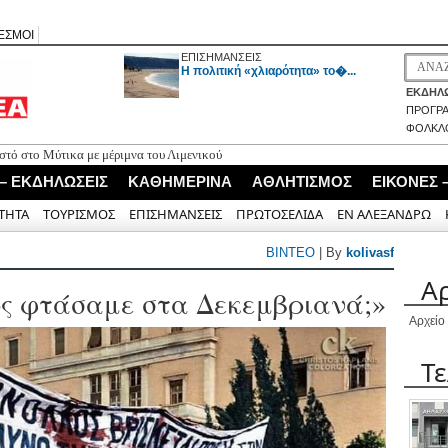
ΕΣΜΟΙ
ΕΠΙΣΗΜΑΝΣΕΙΣ
H πολιτική «χλιαρότητα» το�...
ΕΚΔΗΛΩ
ΠΡΟΓΡ
ΦΟΛΚΛ
τό στο Μύτικα με μέριμνα του Λιμενικού
 – ΕΚΔΗΛΩΣΕΙΣ
ΚΑΘΗΜΕΡΙΝΑ
ΑΘΛΗΤΙΣΜΟΣ
ΕΙΚΟΝΕΣ 
ΤΗΤΑ
ΤΟΥΡΙΣΜΟΣ
ΕΠΙΣΗΜΑΝΣΕΙΣ
ΠΡΩΤΟΣΕΛΙΔΑ
ΕΝ ΑΛΕΞΑΝΔΡΩ
BINTEO
| By
kolivasf
Α
ώς φτάσαμε στα Δεκεμβριανά;»
Αρχείο
Τ