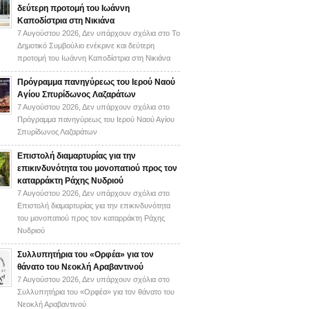
δεύτερη προτομή του Ιωάννη
Καποδίστρια στη Νικιάνα
7 Αυγούστου 2026,
Δεν υπάρχουν σχόλια
στο Το
Δημοτικό Συμβούλιο ενέκρινε και δεύτερη
προτομή του Ιωάννη Καποδίστρια στη Νικιάνα
Πρόγραμμα πανηγύρεως του Ιερού Ναού
Αγίου Σπυρίδωνος Λαζαράτων
7 Αυγούστου 2026,
Δεν υπάρχουν σχόλια
στο
Πρόγραμμα πανηγύρεως του Ιερού Ναού Αγίου
Σπυρίδωνος Λαζαράτων
Επιστολή διαμαρτυρίας για την
επικινδυνότητα του μονοπατιού προς τον
καταρράκτη Ράχης Νυδριού
7 Αυγούστου 2026,
Δεν υπάρχουν σχόλια
στο
Επιστολή διαμαρτυρίας για την επικινδυνότητα
του μονοπατιού προς τον καταρράκτη Ράχης
Νυδριού
Συλλυπητήρια του «Ορφέα» για τον
θάνατο του Νεοκλή Αραβαντινού
7 Αυγούστου 2026,
Δεν υπάρχουν σχόλια
στο
Συλλυπητήρια του «Ορφέα» για τον θάνατο του
Νεοκλή Αραβαντινού