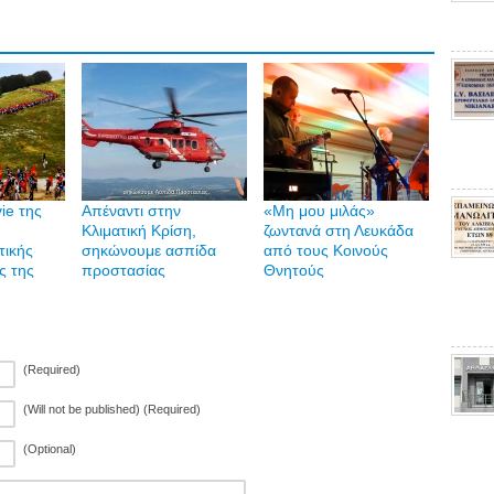
ie της
Απέναντι στην
«Μη μου μιλάς»
Κλιματική Κρίση,
ζωντανά στη Λευκάδα
τικής
σηκώνουμε ασπίδα
από τους Κοινούς
ς της
προστασίας
Θνητούς
(Required)
(Will not be published) (Required)
(Optional)