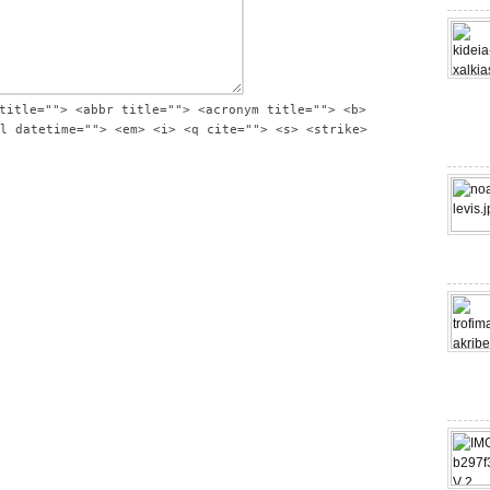
title=""> <abbr title=""> <acronym title=""> <b>
l datetime=""> <em> <i> <q cite=""> <s> <strike>