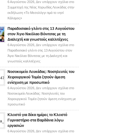
6 Αυγούστου 2026,
Δεν υπάρχουν σχόλια
στο
Συμμετοχή της Νέας Χορωδίας Λευκάδας στην
εκδήλωση «Το Μεσολόγγι τιμά το νησί
Κάλαμος»
Παραδοσιακό γλέντι στις 13 Αυγούστου
στον Άγιο Νικόλαο Βόνιτσας με τη
Διαλεχτή και γνωστούς καλλιτέχνες
6 Αυγούστου 2026,
Δεν υπάρχουν σχόλια
στο
Παραδοσιακό γλέντι στις 13 Αυγούστου στον
Άγιο Νικόλαο Βόνιτσας με τη Διαλεχτή και
γνωστούς καλλιτέχνες
Νοσοκομείο Λευκάδας: Νοσηλευτές του
Χειρουργικού Τομέα ζητούν άμεση
ενίσχυση με προσωπικό
6 Αυγούστου 2026,
Δεν υπάρχουν σχόλια
στο
Νοσοκομείο Λευκάδας: Νοσηλευτές του
Χειρουργικού Τομέα ζητούν άμεση ενίσχυση με
προσωπικό
Κλειστό για δέκα ημέρες το Κλειστό
Γυμναστήριο στα Βαρδάνια λόγω
εργασιών
6 Αυγούστου 2026,
Δεν υπάρχουν σχόλια
στο