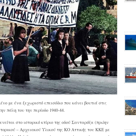
νο με ένα ξεχωριστό επεισόδιο που κάνει βουτιά στις
την πάλη του την περίοδο 1940-44.
ενείται στο ιστορικό κτίριο της οδού Σανταρόζα (πρώην
στορικού – Αρχειακού Υλικού της ΚΟ Αττικής του ΚΚΕ με