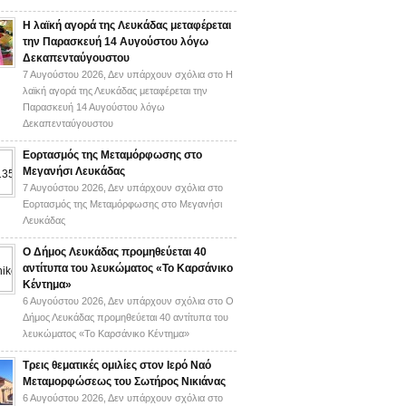
Η λαϊκή αγορά της Λευκάδας μεταφέρεται
την Παρασκευή 14 Αυγούστου λόγω
Δεκαπενταύγουστου
7 Αυγούστου 2026,
Δεν υπάρχουν σχόλια
στο Η
λαϊκή αγορά της Λευκάδας μεταφέρεται την
Παρασκευή 14 Αυγούστου λόγω
Δεκαπενταύγουστου
Εορτασμός της Μεταμόρφωσης στο
Μεγανήσι Λευκάδας
7 Αυγούστου 2026,
Δεν υπάρχουν σχόλια
στο
Εορτασμός της Μεταμόρφωσης στο Μεγανήσι
Λευκάδας
Ο Δήμος Λευκάδας προμηθεύεται 40
αντίτυπα του λευκώματος «Το Καρσάνικο
Κέντημα»
6 Αυγούστου 2026,
Δεν υπάρχουν σχόλια
στο Ο
Δήμος Λευκάδας προμηθεύεται 40 αντίτυπα του
λευκώματος «Το Καρσάνικο Κέντημα»
Τρεις θεματικές ομιλίες στον Ιερό Ναό
Μεταμορφώσεως του Σωτήρος Νικιάνας
6 Αυγούστου 2026,
Δεν υπάρχουν σχόλια
στο