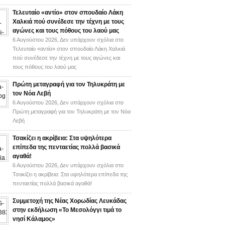
Τελευταίο «αντίο» στον σπουδαίο Λάκη
Χαλκιά πού συνέδεσε την τέχνη με τους
αγώνες και τους πόθους του λαού μας
6 Αυγούστου 2026,
Δεν υπάρχουν σχόλια
στο
Τελευταίο «αντίο» στον σπουδαίο Λάκη Χαλκιά
πού συνέδεσε την τέχνη με τους αγώνες και
τους πόθους του λαού μας
Πρώτη μεταγραφή για τον Τηλυκράτη με
τον Νόα Λεβή
6 Αυγούστου 2026,
Δεν υπάρχουν σχόλια
στο
Πρώτη μεταγραφή για τον Τηλυκράτη με τον Νόα
Λεβή
Τσακίζει η ακρίβεια: Στα υψηλότερα
επίπεδα της πενταετίας πολλά βασικά
αγαθά!
6 Αυγούστου 2026,
Δεν υπάρχουν σχόλια
στο
Τσακίζει η ακρίβεια: Στα υψηλότερα επίπεδα της
πενταετίας πολλά βασικά αγαθά!
Συμμετοχή της Νέας Χορωδίας Λευκάδας
στην εκδήλωση «Το Μεσολόγγι τιμά το
νησί Κάλαμος»