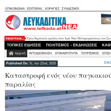
ΕΠΙΚΟΙΝΩΝΙΑ
EDITORIAL
ΧΟΡΗΓΙΕΣ
ΣΥΝΔΕΣΜΟΙ
Τρεις θεματικές ομιλίες στον Ιερό Ναό Μεταμορφώσεως του Σω
ΤΟΠΙΚΕΣ ΕΙΔΗΣΕΙΣ
ΠΟΛΙΤΙΣΜΟΣ – ΕΚΔΗΛΩΣΕΙΣ
ΚΑΘ
Αρχική
ΑΥΤΟΔΙΟΙΚΗΣΗ
ΕΠΙΚΑΙΡΟΤΗΤΑ
ΤΟΥΡΙΣΜΟΣ
ΕΠΙΣ
ΕΙΚ
Published On:
Τε, Ιαν 22nd, 2025
Καταστροφή ενός νέου παγκακιού
παραλίας