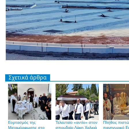
Σχετικά άρθρα
Εορτασμός της
Τελευταίο «αντίο» στον
Πλήθος πιστώ
Μεταμόρφωσης στο
σπουδαίο Λάκη Χαλκιά
πανηγυρικό Ε