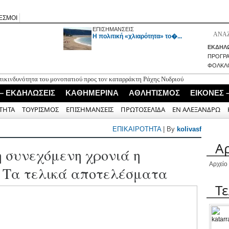
ΕΣΜΟΙ
ΕΠΙΣΗΜΑΝΣΕΙΣ
H πολιτική «χλιαρότητα» το�...
ΕΚΔΗΛΩ
ΠΡΟΓΡ
ΦΟΛΚΛ
επικινδυνότητα του μονοπατιού προς τον καταρράκτη Ράχης Νυδριού
τον θάνατο του Νεοκλή Αραβαντινού
 – ΕΚΔΗΛΩΣΕΙΣ
ΚΑΘΗΜΕΡΙΝΑ
ΑΘΛΗΤΙΣΜΟΣ
ΕΙΚΟΝΕΣ 
ταφέρεται την Παρασκευή 14 Αυγούστου λόγω Δεκαπενταύγουστου
το Μεγανήσι Λευκάδας
ΤΗΤΑ
ΤΟΥΡΙΣΜΟΣ
ΕΠΙΣΗΜΑΝΣΕΙΣ
ΠΡΩΤΟΣΕΛΙΔΑ
ΕΝ ΑΛΕΞΑΝΔΡΩ
 40 αντίτυπα του λευκώματος «Το Καρσάνικο Κέντημα»
ΕΠΙΚΑΙΡΟΤΗΤΑ
| By
kolivasf
Α
 συνεχόμενη χρονιά η
Αρχείο
 Τα τελικά αποτελέσματα
Τ