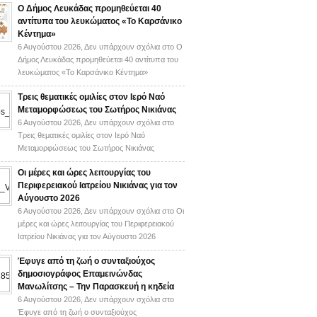
Ο Δήμος Λευκάδας προμηθεύεται 40
αντίτυπα του λευκώματος «Το Καρσάνικο
Κέντημα»
6 Αυγούστου 2026,
Δεν υπάρχουν σχόλια
στο Ο
Δήμος Λευκάδας προμηθεύεται 40 αντίτυπα του
λευκώματος «Το Καρσάνικο Κέντημα»
Τρεις θεματικές ομιλίες στον Ιερό Ναό
Μεταμορφώσεως του Σωτήρος Νικιάνας
6 Αυγούστου 2026,
Δεν υπάρχουν σχόλια
στο
Τρεις θεματικές ομιλίες στον Ιερό Ναό
Μεταμορφώσεως του Σωτήρος Νικιάνας
Οι μέρες και ώρες λειτουργίας του
Περιφερειακού Ιατρείου Νικιάνας για τον
Αύγουστο 2026
6 Αυγούστου 2026,
Δεν υπάρχουν σχόλια
στο Οι
μέρες και ώρες λειτουργίας του Περιφερειακού
Ιατρείου Νικιάνας για τον Αύγουστο 2026
Έφυγε από τη ζωή ο συνταξιούχος
δημοσιογράφος Επαμεινώνδας
Μανωλίτσης – Την Παρασκευή η κηδεία
6 Αυγούστου 2026,
Δεν υπάρχουν σχόλια
στο
Έφυγε από τη ζωή ο συνταξιούχος