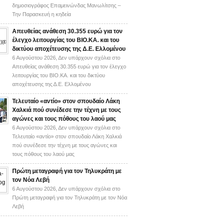
δημοσιογράφος Επαμεινώνδας Μανωλίτσης –
Την Παρασκευή η κηδεία
Απευθείας ανάθεση 30.355 ευρώ για τον
έλεγχο λειτουργίας του ΒΙΟ.ΚΑ. και του
δικτύου αποχέτευσης της Δ.Ε. Ελλομένου
6 Αυγούστου 2026,
Δεν υπάρχουν σχόλια
στο
Απευθείας ανάθεση 30.355 ευρώ για τον έλεγχο
λειτουργίας του ΒΙΟ.ΚΑ. και του δικτύου
αποχέτευσης της Δ.Ε. Ελλομένου
Τελευταίο «αντίο» στον σπουδαίο Λάκη
Χαλκιά πού συνέδεσε την τέχνη με τους
αγώνες και τους πόθους του λαού μας
6 Αυγούστου 2026,
Δεν υπάρχουν σχόλια
στο
Τελευταίο «αντίο» στον σπουδαίο Λάκη Χαλκιά
πού συνέδεσε την τέχνη με τους αγώνες και
τους πόθους του λαού μας
Πρώτη μεταγραφή για τον Τηλυκράτη με
τον Νόα Λεβή
6 Αυγούστου 2026,
Δεν υπάρχουν σχόλια
στο
Πρώτη μεταγραφή για τον Τηλυκράτη με τον Νόα
Λεβή