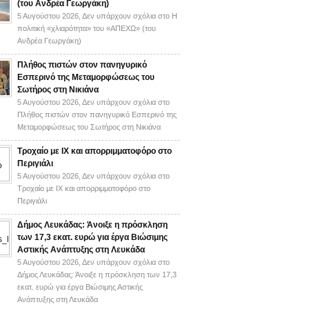
(του Ανδρέα Γεωργάκη)
5 Αυγούστου 2026,
Δεν υπάρχουν σχόλια
στο H
πολιτική «χλιαρότητα» του «AΠΕΧΩ» (του
Ανδρέα Γεωργάκη)
Πλήθος πιστών στον πανηγυρικό
Εσπερινό της Μεταμορφώσεως του
Σωτήρος στη Νικιάνα
5 Αυγούστου 2026,
Δεν υπάρχουν σχόλια
στο
Πλήθος πιστών στον πανηγυρικό Εσπερινό της
Μεταμορφώσεως του Σωτήρος στη Νικιάνα
Τροχαίο με ΙΧ και απορριμματοφόρο στο
Περιγιάλι
5 Αυγούστου 2026,
Δεν υπάρχουν σχόλια
στο
Τροχαίο με ΙΧ και απορριμματοφόρο στο
Περιγιάλι
Δήμος Λευκάδας: Άνοιξε η πρόσκληση
των 17,3 εκατ. ευρώ για έργα Βιώσιμης
Αστικής Ανάπτυξης στη Λευκάδα
5 Αυγούστου 2026,
Δεν υπάρχουν σχόλια
στο
Δήμος Λευκάδας: Άνοιξε η πρόσκληση των 17,3
εκατ. ευρώ για έργα Βιώσιμης Αστικής
Ανάπτυξης στη Λευκάδα