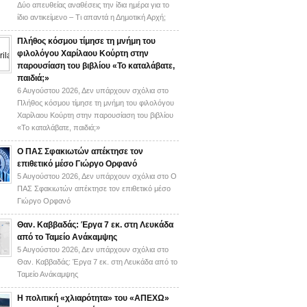
Δύο απευθείας αναθέσεις την ίδια ημέρα για το
ίδιο αντικείμενο – Τι απαντά η Δημοτική Αρχή;
Πλήθος κόσμου τίμησε τη μνήμη του
φιλολόγου Χαρίλαου Κούρτη στην
παρουσίαση του βιβλίου «Το καταλάβατε,
παιδιά;»
6 Αυγούστου 2026,
Δεν υπάρχουν σχόλια
στο
Πλήθος κόσμου τίμησε τη μνήμη του φιλολόγου
Χαρίλαου Κούρτη στην παρουσίαση του βιβλίου
«Το καταλάβατε, παιδιά;»
Ο ΠΑΣ Σφακιωτών απέκτησε τον
επιθετικό μέσο Γιώργο Ορφανό
5 Αυγούστου 2026,
Δεν υπάρχουν σχόλια
στο Ο
ΠΑΣ Σφακιωτών απέκτησε τον επιθετικό μέσο
Γιώργο Ορφανό
Θαν. Καββαδάς: Έργα 7 εκ. στη Λευκάδα
από το Ταμείο Ανάκαμψης
5 Αυγούστου 2026,
Δεν υπάρχουν σχόλια
στο
Θαν. Καββαδάς: Έργα 7 εκ. στη Λευκάδα από το
Ταμείο Ανάκαμψης
H πολιτική «χλιαρότητα» του «AΠΕΧΩ»