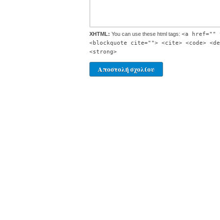
XHTML:
You can use these html tags:
<a href="" 
<blockquote cite=""> <cite> <code> <de
<strong>