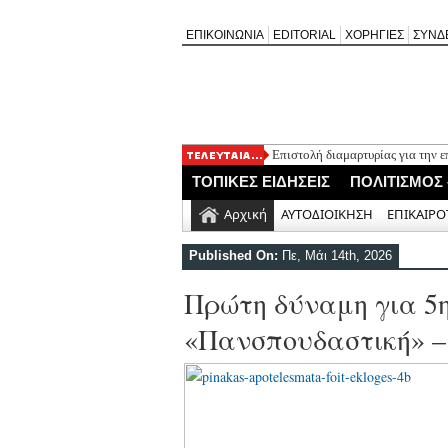
ΕΠΙΚΟΙΝΩΝΙΑ
EDITORIAL
ΧΟΡΗΓΙΕΣ
ΣΥΝΔ
Επιστολή διαμαρτυρίας για την 
Συλλυπητήρια του «Ορφέα» για 
ΤΟΠΙΚΕΣ ΕΙΔΗΣΕΙΣ
ΠΟΛΙΤΙΣΜΟΣ
Η λαϊκή αγορά της Λευκάδας με
Εορτασμός της Μεταμόρφωσης σ
Αρχική
ΑΥΤΟΔΙΟΙΚΗΣΗ
ΕΠΙΚΑΙΡΟ
Ο Δήμος Λευκάδας προμηθεύεται
Published On:
Πε, Μάι 14th, 2026
Πρώτη δύναμη για 5η
«Πανσπουδαστική» –