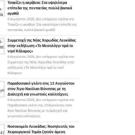
Τσακίζει η ακρίβεια: Στα υψηλότερα
επίπεδα της πενταετίας πολλά βασικά
αγαθά!
6 Αυγούστου 2026,
Δεν υπάρχουν σχόλια
στο
Τσακίζει η ακρίβεια: Στα υψηλότερα επίπεδα της
πενταετίας πολλά βασικά αγαθά!
Συμμετοχή της Νέας Χορωδίας Λευκάδας
στην εκδήλωση «Το Μεσολόγγι τιμά το
νησί Κάλαμος»
6 Αυγούστου 2026,
Δεν υπάρχουν σχόλια
στο
Συμμετοχή της Νέας Χορωδίας Λευκάδας στην
εκδήλωση «Το Μεσολόγγι τιμά το νησί
Κάλαμος»
Παραδοσιακό γλέντι στις 13 Αυγούστου
στον Άγιο Νικόλαο Βόνιτσας με τη
Διαλεχτή και γνωστούς καλλιτέχνες
6 Αυγούστου 2026,
Δεν υπάρχουν σχόλια
στο
Παραδοσιακό γλέντι στις 13 Αυγούστου στον
Άγιο Νικόλαο Βόνιτσας με τη Διαλεχτή και
γνωστούς καλλιτέχνες
Νοσοκομείο Λευκάδας: Νοσηλευτές του
Χειρουργικού Τομέα ζητούν άμεση