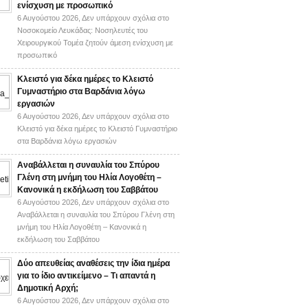
ενίσχυση με προσωπικό
6 Αυγούστου 2026,
Δεν υπάρχουν σχόλια
στο
Νοσοκομείο Λευκάδας: Νοσηλευτές του
Χειρουργικού Τομέα ζητούν άμεση ενίσχυση με
προσωπικό
Κλειστό για δέκα ημέρες το Κλειστό
Γυμναστήριο στα Βαρδάνια λόγω
εργασιών
6 Αυγούστου 2026,
Δεν υπάρχουν σχόλια
στο
Κλειστό για δέκα ημέρες το Κλειστό Γυμναστήριο
στα Βαρδάνια λόγω εργασιών
Αναβάλλεται η συναυλία του Σπύρου
Γλένη στη μνήμη του Ηλία Λογοθέτη –
Κανονικά η εκδήλωση του Σαββάτου
6 Αυγούστου 2026,
Δεν υπάρχουν σχόλια
στο
Αναβάλλεται η συναυλία του Σπύρου Γλένη στη
μνήμη του Ηλία Λογοθέτη – Κανονικά η
εκδήλωση του Σαββάτου
Δύο απευθείας αναθέσεις την ίδια ημέρα
για το ίδιο αντικείμενο – Τι απαντά η
Δημοτική Αρχή;
6 Αυγούστου 2026,
Δεν υπάρχουν σχόλια
στο