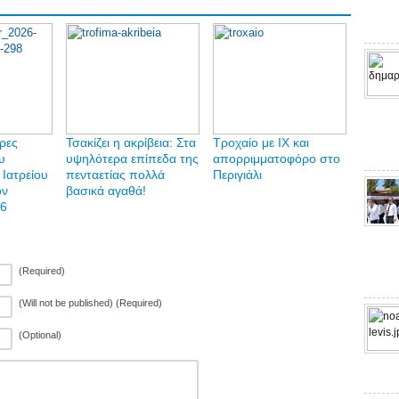
ώρες
Τσακίζει η ακρίβεια: Στα
Τροχαίο με ΙΧ και
υ
υψηλότερα επίπεδα της
απορριμματοφόρο στο
 Ιατρείου
πενταετίας πολλά
Περιγιάλι
ον
βασικά αγαθά!
26
(Required)
(Will not be published) (Required)
(Optional)