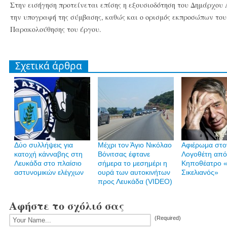
Στην εισήγηση προτείνεται επίσης η εξουσιοδότηση του Δημάρχο
την υπογραφή της σύμβασης, καθώς και ο ορισμός εκπροσώπων του
Παρακολούθησης του έργου.
Σχετικά άρθρα
Δύο συλλήψεις για
Mέχρι τον Άγιο Νικόλαο
Αφιέρωμα στο
κατοχή κάνναβης στη
Βόνιτσας έφτανε
Λογοθέτη από
Λευκάδα στο πλαίσιο
σήμερα το μεσημέρι η
Κηποθέατρο «
αστυνομικών ελέγχων
ουρά των αυτοκινήτων
Σικελιανός»
προς Λευκάδα (VIDEO)
Αφήστε το σχόλιό σας
(Required)