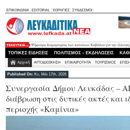
ΕΠΙΚΟΙΝΩΝΙΑ
EDITORIAL
ΧΟΡΗΓΙΕΣ
ΣΥΝΔΕΣΜΟΙ
Ψήφισμα διαμαρτυρίας των κατοίκων Καβάλου για την έλλειψη
«Έφυγε» σε ηλικία 74 ετών ο ηθοποιός Νίκος Καλογερόπουλος
ΤΟΠΙΚΕΣ ΕΙΔΗΣΕΙΣ
ΠΟΛΙΤΙΣΜΟΣ – ΕΚΔΗΛΩΣΕΙΣ
ΚΑΘ
Η Λευκάδα τίμησε τον δικό της Ηλία Λογοθέτη σε μια βραδιά γ
Θεία Λειτουργία για τους απόδημους Αλεξανδρίτες στον Άγιο 
Αρχική
ΑΥΤΟΔΙΟΙΚΗΣΗ
ΕΠΙΚΑΙΡΟΤΗΤΑ
ΤΟΥΡΙΣΜΟΣ
ΕΠΙΣ
Σύλληψη 58χρονου στο Μεγανήσι για υπόθεση ενδοοικογενειακ
Published On:
Κυ, Μάι 17th, 2026
Συνεργασία Δήμου Λευκάδας – Α
διάβρωση στις δυτικές ακτές και ι
περιοχής «Καμίνια»