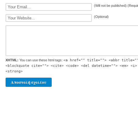
(Will not be published) (Requi
(Optional)
XHTML:
You can use these html tags:
<a href="" title=""> <abbr title="
<blockquote cite=""> <cite> <code> <del datetime=""> <em> <i>
<strong>