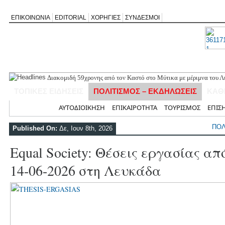
ΕΠΙΚΟΙΝΩΝΙΑ
EDITORIAL
ΧΟΡΗΓΙΕΣ
ΣΥΝΔΕΣΜΟΙ
Διακομιδή 59χρονης από τον Καστό στο Μύτικα με μέριμνα του Λ
Εγκρίθηκε νέα πλωτή εξέδρα στη Νικιάνα για θαλάσσια μέσα ανα
ΤΟΠΙΚΕΣ ΕΙΔΗΣΕΙΣ
ΠΟΛΙΤΙΣΜΟΣ – ΕΚΔΗΛΩΣΕΙΣ
ΚΑΘ
Το Δημοτικό Συμβούλιο ενέκρινε και δεύτερη προτομή του Ιωάννη
Πρόγραμμα πανηγύρεως του Ιερού Ναού Αγίου Σπυρίδωνος Λαζαρ
Αρχική
ΑΥΤΟΔΙΟΙΚΗΣΗ
ΕΠΙΚΑΙΡΟΤΗΤΑ
ΤΟΥΡΙΣΜΟΣ
ΕΠΙΣ
Επιστολή διαμαρτυρίας για την επικινδυνότητα του μονοπατιού π
ΠΟΛ
Published On:
Δε, Ιουν 8th, 2026
Equal Society: Θέσεις εργασίας απ
14-06-2026 στη Λευκάδα