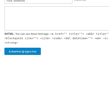
XHTML:
You can use these html tags:
<a href="" title=""> <abbr title="
<blockquote cite=""> <cite> <code> <del datetime=""> <em> <i>
<strong>