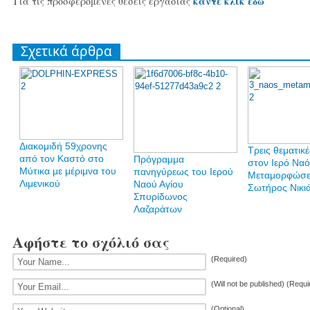
κάντε κλικ εδώ
Για τις προσφερόμενες θέσεις εργασίας
Σχετικά άρθρα
Διακομιδή 59χρονης
Τρεις θεματικέ
από τον Καστό στο
Πρόγραμμα
στον Ιερό Ναό
Μύτικα με μέριμνα του
πανηγύρεως του Ιερού
Μεταμορφώσε
Λιμενικού
Ναού Αγίου
Σωτήρος Νικι
Σπυρίδωνος
Λαζαράτων
Αφήστε το σχόλιό σας
(Required)
(Will not be published) (Requi
(Optional)