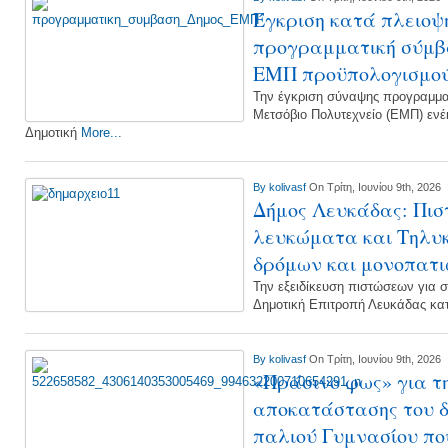
Έγκριση κατά πλειοψ
προγραμματική σύμβ
ΕΜΠ προϋπολογισμού 
Την έγκριση σύναψης προγραμματ
Μετσόβιο Πολυτεχνείο (ΕΜΠ) ενέ
Δημοτική
More...
By
kolivasf
On Τρίτη, Ιουνίου 9th, 2026
Δήμος Λευκάδας: Πιστ
λευκώματα και Τηλυ
δρόμων και μονοπατ
Την εξειδίκευση πιστώσεων για 
Δημοτική Επιτροπή Λευκάδας κα
By
kolivasf
On Τρίτη, Ιουνίου 9th, 2026
«Πράσινο φως» για τ
αποκατάστασης του δ
παλιού Γυμνασίου πο