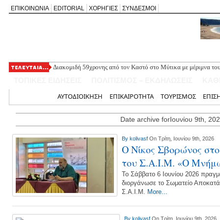
ΕΠΙΚΟΙΝΩΝΙΑ
EDITORIAL
ΧΟΡΗΓΙΕΣ
ΣΥΝΔΕΣΜΟΙ
Διακομιδή 59χρονης από τον Καστό στο Μύτικα με μέριμνα του
Εγκρίθηκε νέα πλωτή εξέδρα στη Νικιάνα για θαλάσσια μέσα α
ΤΟΠΙΚΕΣ ΕΙΔΗΣΕΙΣ
ΠΟΛΙΤΙΣΜΟΣ – ΕΚΔΗΛΩΣΕΙΣ
ΚΑΘ
Το Δημοτικό Συμβούλιο ενέκρινε και δεύτερη προτομή του Ιωά
Πρόγραμμα πανηγύρεως του Ιερού Ναού Αγίου Σπυρίδωνος Λαζ
Αρχική
ΑΥΤΟΔΙΟΙΚΗΣΗ
ΕΠΙΚΑΙΡΟΤΗΤΑ
ΤΟΥΡΙΣΜΟΣ
ΕΠΙΣ
Επιστολή διαμαρτυρίας για την επικινδυνότητα του μονοπατιού
Date archive forΙουνίου 9th, 20
By
kolivasf
On Τρίτη, Ιουνίου 9th, 2026
Ο Νίκος Σβορώνος στο
του Σ.Α.Ι.Μ. «Ο Μνήμ
Το Σάββατο 6 Ιουνίου 2026 πραγ
διοργάνωσε το Σωματείο Αποκατά
Σ.Α.Ι.Μ.
More...
By
kolivasf
On Τρίτη, Ιουνίου 9th, 2026