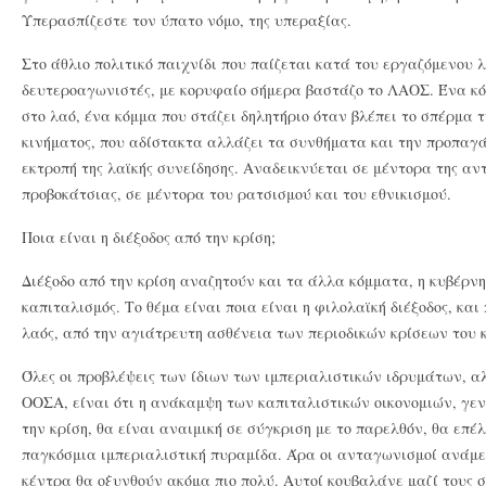
Υπερασπίζεστε τον ύπατο νόμο, της υπεραξίας.
Στο άθλιο πολιτικό παιχνίδι που παίζεται κατά του εργαζόμενου λ
δευτεροαγωνιστές, με κορυφαίο σήμερα βαστάζο το ΛΑΟΣ. Ένα κ
στο λαό, ένα κόμμα που στάζει δηλητήριο όταν βλέπει το σπέρμα 
κινήματος, που αδίστακτα αλλάζει τα συνθήματα και την προπαγ
εκτροπή της λαϊκής συνείδησης. Αναδεικνύεται σε μέντορα της αν
προβοκάτσιας, σε μέντορα του ρατσισμού και του εθνικισμού.
Ποια είναι η διέξοδος από την κρίση;
Διέξοδο από την κρίση αναζητούν και τα άλλα κόμματα, η κυβέρνη
καπιταλισμός. Το θέμα είναι ποια είναι η φιλολαϊκή διέξοδος, και
λαός, από την αγιάτρευτη ασθένεια των περιοδικών κρίσεων του 
Όλες οι προβλέψεις των ίδιων των ιμπεριαλιστικών ιδρυμάτων, αλ
ΟΟΣΑ, είναι ότι η ανάκαμψη των καπιταλιστικών οικονομιών, γε
την κρίση, θα είναι αναιμική σε σύγκριση με το παρελθόν, θα επ
παγκόσμια ιμπεριαλιστική πυραμίδα. Άρα οι ανταγωνισμοί ανάμε
κέντρα θα οξυνθούν ακόμα πιο πολύ. Αυτοί κουβαλάνε μαζί τους σ