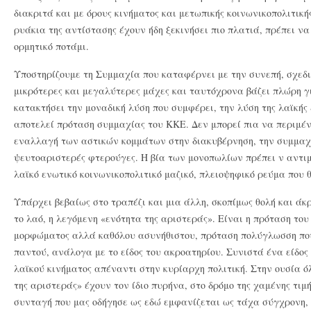
διακριτά και με όρους κινήματος και μετωπικής κοινωνικοπολιτικ
ρυάκια της αντίστασης έχουν ήδη ξεκινήσει πιο πλατιά, πρέπει ν
ορμητικό ποτάμι.
Υποστηρίζουμε τη Συμμαχία που καταφέρνει με την συνεπή, σχεδι
μικρότερες και μεγαλύτερες μάχες και ταυτόχρονα βάζει πλώρη γ
κατακτήσει την μοναδική λύση που συμφέρει, την λύση της λαϊκής 
αποτελεί πρόταση συμμαχίας του ΚΚΕ. Δεν μπορεί πια να περιμένε
εναλλαγή των αστικών κομμάτων στην διακυβέρνηση, την συμμαχί
ψευτοαριστερές φτερούγες. Η βία των μονοπωλίων πρέπει ν αντιμ
λαϊκό ενωτικό κοινωνικοπολιτικό μαζικό, πλειοψηφικό ρεύμα που 
Υπάρχει βεβαίως στο τραπέζι και μια άλλη, σκοπίμως θολή και άκ
το λαό, η λεγόμενη «ενότητα της αριστεράς». Είναι η πρόταση τ
μορφώματος αλλά καθόλου ασυνήθιστου, πρόταση πολύγλωσση πο
παντού, ανάλογα με το είδος του ακροατηρίου. Συνιστά ένα είδο
λαϊκού κινήματος απέναντι στην κυρίαρχη πολιτική. Στην ουσία ό
της αριστεράς» έχουν τον ίδιο πυρήνα, στο δρόμο της χαμένης τιμ
συνταγή που μας οδήγησε ως εδώ εμφανίζεται ως τάχα σύγχρονη,