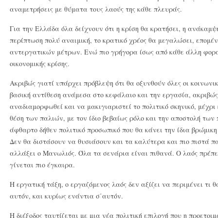
αναμετρήσεις με θύματα τους λαούς της κάθε πλευράς.
Για την Ελλάδα όλα δείχνουν ότι η κρίση θα κρατήσει, η ανάκαμψ
περίπτωση πολύ αναιμική, το κρατικό χρέος θα μεγαλώσει, επομέ
αντεργατικών μέτρων. Ενώ πιο γρήγορα ίσως από κάθε άλλη φορά
οικονομικής κρίσης.
Ακριβώς γιατί υπάρχει πρόβλεψη ότι θα οξυνθούν όλες οι κοινωνι
βασική αντίθεση ανάμεσα στο κεφάλαιο και την εργασία, ακριβώς
αναδιαμορφωθεί και να μακιγιαριστεί το πολιτικό σκηνικό, μέχρ
θέση των παλιών, με τον ίδιο βεβαίως ρόλο και την αποστολή των
άφθαρτο δήθεν πολιτικό προσωπικό που θα κάνει την ίδια βρώμικη
Δεν θα διστάσουν να θυσιάσουν και τα καλύτερα και πιο πιστά π
αλλάξει ο Μανωλιός. Όλα τα σενάρια είναι πιθανά. Ο λαός πρέπε
γίνεται πιο έγκαιρα.
Η εργατική τάξη, ο εργαζόμενος λαός δεν αξίζει να περιμένει τι 
αυτόν, και κυρίως ενάντια σ΄αυτόν.
Η διέξοδος ταυτίζεται με μια νέα πολιτική επιλογή που η προετοιμ