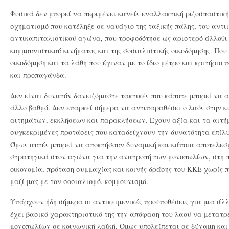
Φυσικά δεν μπορεί να περιμένει κανείς εναλλακτική ριζοσπαστική
σχηματισμό που κατέληξε σε ναυάγιο της ταξικής πάλης, του αντι
αντικαπιταλιστικού αγώνα, που τροφοδότησε ως αριστερό άλλοθι
κομμουνιστικού κινήματος και της σοσιαλιστικής οικοδόμησης. Που
οικοδόμηση και τα λάθη που έγιναν με το ίδιο μέτρο και κριτήριο 
και προπαγάνδα.
Δεν είναι δυνατόν δανειζόμαστε τακτικές που κάποτε μπορεί να 
άλλο βαθμό. Δεν επαρκεί σήμερα να αντιπαραθέσει ο λαός στην κ
αιτημάτων, εκκλήσεων και παρακλήσεων. Έχουν αξία και τα αιτήμα
συγκεκριμένες προτάσεις που καταδείχνουν την δυνατότητα επίλ
Όμως αυτές μπορεί να αποκτήσουν δυναμική και κάποια αποτελεσ
στρατηγικά στον αγώνα για την ανατροπή των μονοπωλίων, στη π
οικονομία, πρόταση συμμαχίας και κοινής δράσης του ΚΚΕ χωρίς
μαζί μας με τον σοσιαλισμό, κομμουνισμό.
Υπάρχουν ήδη σήμερα οι αντικειμενικές προϋποθέσεις για μια άλ
έχει βασικό χαρακτηριστικό της την απόφαση του λαού να μετατρέ
μονοπωλίων σε κοινωνική λαϊκή. Όμως υπολείπεται σε δύναμη και