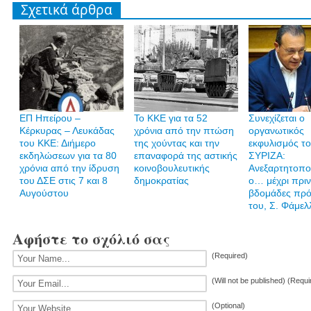
Σχετικά άρθρα
ΕΠ Ηπείρου –
Το ΚΚΕ για τα 52
Συνεχίζεται ο
Κέρκυρας – Λευκάδας
χρόνια από την πτώση
οργανωτικός
του ΚΚΕ: Διήμερο
της χούντας και την
εκφυλισμός τ
εκδηλώσεων για τα 80
επαναφορά της αστικής
ΣΥΡΙΖΑ:
χρόνια από την ίδρυση
κοινοβουλευτικής
Ανεξαρτητοπο
του ΔΣΕ στις 7 και 8
δημοκρατίας
ο… μέχρι πρι
Αυγούστου
βδομάδες πρ
του, Σ. Φάμελ
Αφήστε το σχόλιό σας
(Required)
(Will not be published) (Requi
(Optional)