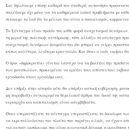
Σας δηλώνουμε επίσης καθαρά τον σταθερό, αυτονόητο προσανατολ
παλέψουμε όχι μόνο για τα καθημερινά λαϊκά προβλήματα με κάθε
πείσουμε το λαό ότι το μέλλον του είναι ο σοσιαλισμός, κομμουνισ
Το Σύνταγμα είναι προϊόν του κάθε φορά συσχετισμού δυνάμεων
τη μεριά της πολιτικής αντίδρασης, τότε αλλάζει το σύνταγμα προ
συσχετισμός δυνάμεων διαφαίνεται ότι μπορεί να γείρει προοπτικ
κάπως καλύτερο, λιγότερο κραυγαλέο. Και όταν ο λαός νικήσει θα
Ο όρος «δημοκρατία» γίνεται λάστιχο για να βολέψει την προπαγ
των μονοπωλίων, προκειμένου να κρύψει τους απίστευτους εκβιασ
εργοδοσία στους εργαζόμενους.
Δεν υπήρξε στην ιστορία ούτε θα υπάρξει αστική κυβέρνηση, μονο
μη παραβιάζει συγκεκριμένα θεμελιακά άρθρα του δικού της αστι
κυριαρχία και καπιταλισμός είναι ασυμβίβαστα.
Όταν υπερασπίζεστε το σύνταγμα υπερασπίζεστε το δικαίωμα τω
να εκμεταλλεύονται τον πλούτο που παράγει ο λαός, να έχουν στη
για αυτούς εμπόρευμα που είναι η εργατική δύναμη, η ικανότητα