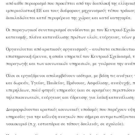
από κάθε περιορισμό που προκύπτει από την διαπλοκή της ελληνική
ιμπεριαλιστική ΕΕ και τους διάφορους μηχανισμούς τύπου τρόικας
διακλαδώνεται κατά περιφέρεια της χώρας και κατά κατηγορία.
Οι παραγωγικοί συνεταιρισμοί συνδέονται με τον Κεντρικό Σχεδ
κατανομής, πλάνα κατανάλωσης πρώτων υλών, ενέργειας, νέων 
Οργανώνεται από κρατικούς οργανισμούς – ανώτατα εκπαιδευτικά
επιστημονική έρευνα, η οποία υπηρετεί τον Κεντρικό Σχεδιασμό, τ
παραγωγής και των κοινωνικών υπηρεσιών, με γνώμονα την ανάπτ
Όλοι οι εργαζόμενοι απολαμβάνουν ισότιμα, με βάση τις ανάγκες τ
και δωρεάν, Υγείας, Παιδείας, Πρόνοιας, Ασφάλισης, αναψυχής, 
υπερηλίκων, πολύ φτηνές υπηρεσίες (και σε ορισμένες περιπτώσε
τηλεπικοινωνιών, ενέργειας και ύδρευσης για λαϊκή κατανάλωση 
Διαμορφώνονται κρατικές κοινωνικές υποδομές που παρέχουν υψη
υπηρεσίες για την κάλυψη αναγκών που σήμερα αντιμετωπίζονται 
νοικοκυριό (π.χ. εστιατόρια σε τόπους δουλειάς, σε σχολεία).