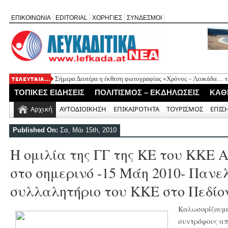
ΕΠΙΚΟΙΝΩΝΙΑ
EDITORIAL
ΧΟΡΗΓΙΕΣ
ΣΥΝΔΕΣΜΟΙ
Σήμερα Δευτέρα η έκθεση φωτογραφίας «Χρόνος – Λευκάδα… τέ
Ψήφισμα διαμαρτυρίας των κατοίκων Καβάλου για την έλλειψη
ΤΟΠΙΚΕΣ ΕΙΔΗΣΕΙΣ
ΠΟΛΙΤΙΣΜΟΣ – ΕΚΔΗΛΩΣΕΙΣ
ΚΑΘ
«Έφυγε» σε ηλικία 74 ετών ο ηθοποιός Νίκος Καλογερόπουλος
Η Λευκάδα τίμησε τον δικό της Ηλία Λογοθέτη σε μια βραδιά γ
Αρχική
ΑΥΤΟΔΙΟΙΚΗΣΗ
ΕΠΙΚΑΙΡΟΤΗΤΑ
ΤΟΥΡΙΣΜΟΣ
ΕΠΙΣ
Θεία Λειτουργία για τους απόδημους Αλεξανδρίτες στον Άγιο 
Published On:
Σα, Μάι 15th, 2010
H oμιλία της ΓΓ της ΚΕ του ΚΚΕ
στο σημερινό -15 Μάη 2010- Πανε
συλλαλητήριο του ΚΚΕ στο Πεδίο
Καλωσορίζουμε 
συντρόφους απ