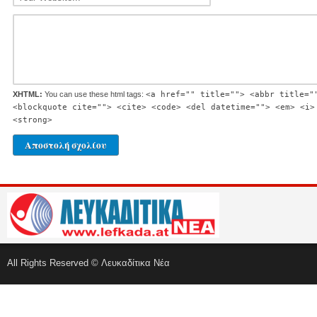
XHTML:
You can use these html tags:
<a href="" title=""> <abbr title="
<blockquote cite=""> <cite> <code> <del datetime=""> <em> <i>
<strong>
All Rights Reserved © Λευκαδίτικα Νέα