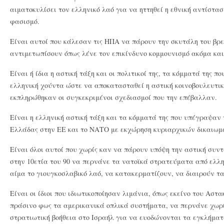
αιματοκυλίσει τον ελληνικό λαό για να ηττηθεί η εθνική αντίστα
φασισμό.
Είναι αυτοί που κάλεσαν τις ΗΠΑ να πάρουν την σκυτάλη του βρε
αντιμετωπίσουν όπως λένε τον επικίνδυνο κομμουνισμό ακόμα και
Είναι ή ίδια η αστική τάξη και οι πολιτικοί της, τα κόμματά της 
ελληνική χούντα ώστε να αποκατασταθεί η αστική κοινοβουλευτι
εκπληρώθηκαν οι συγκεκριμένοι σχεδιασμοί που την επέβαλλαν.
Είναι η ελληνική αστική τάξη και τα κόμματά της που υπέγραψαν
Ελλάδας στην ΕΕ και το ΝΑΤΟ με εκχώρηση κυριαρχικών δικαιωμ
Είναι όλοι αυτοί που χωρίς καν να πάρουν υπόψη την αστική συν
στην 10ετία του 90 να περνάνε τα νατοϊκά στρατεύματα από ελλη
αίμα το γιουγκοσλαβικό λαό, να κατακερματίζουν, να διαιρούν τ
Είναι οι ίδιοι που ιδιωτικοποίησαν λιμάνια, όπως εκείνο του Αστ
πράσινο φως τα αμερικανικά οπλικά συστήματα, να περνάνε χωρί
στρατιωτική βοήθεια στο Ισραήλ για να ευοδώνονται τα εγκλήματ