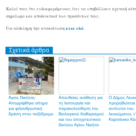
Καλεί τους /τις ενδιαφερόμενους /νες να υποβάλλουν σχετική αίτ
σημείωμα και αποδεικτικά των προσόντων τους.
κλικ εδώ
Για ολόκληρη την ανακοίνωση
.
Σχετικά άρθρα
Άγιος Νικήτας:
Απευθείας ανάθεση για
Ο Δήμος Λευκ
Απορρίφθηκε αίτημα
τη λειτουργία και
προμηθεύεται
για φιλανθρωπική
παρακολούθηση του
αντίτυπα του
δράση στον πεζόδρομο
Βιολογικού Καθαρισμού
λευκώματος «
και του αποχετευτικού
Καρσάνικο Κέ
δικτύου Αγίου Νικήτα