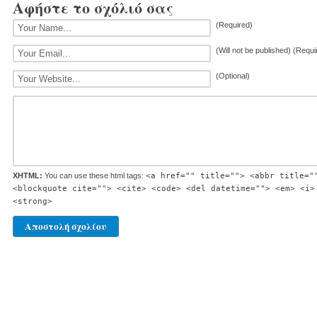
Αφήστε το σχόλιό σας
(Required)
(Will not be published) (Requi
(Optional)
XHTML:
You can use these html tags:
<a href="" title=""> <abbr title="
<blockquote cite=""> <cite> <code> <del datetime=""> <em> <i>
<strong>