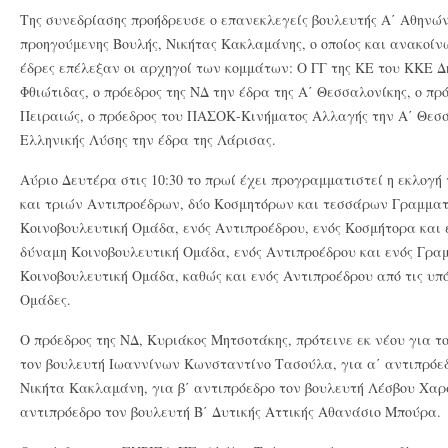
Της συνεδρίασης προήδρευσε ο επανεκλεγείς βουλευτής Α΄ Αθηνών
προηγούμενης Βουλής, Νικήτας Κακλαμάνης, ο οποίος και ανακοίν
έδρες επέλεξαν οι αρχηγοί των κομμάτων: Ο ΓΓ της ΚΕ του ΚΚΕ 
Φθιώτιδας, ο πρόεδρος της ΝΔ την έδρα της Α΄ Θεσσαλονίκης, ο πρ
Πειραιώς, ο πρόεδρος του ΠΑΣΟΚ-Κινήματος Αλλαγής την Α΄ Θεσσα
Ελληνικής Λύσης την έδρα της Λάρισας.
Αύριο Δευτέρα στις 10:30 το πρωί έχει προγραμματιστεί η εκλογή
και τριών Αντιπροέδρων, δύο Κοσμητόρων και τεσσάρων Γραμματ
Κοινοβουλευτική Ομάδα, ενός Αντιπροέδρου, ενός Κοσμήτορα και 
δύναμη Κοινοβουλευτική Ομάδα, ενός Αντιπροέδρου και ενός Γρα
Κοινοβουλευτική Ομάδα, καθώς και ενός Αντιπροέδρου από τις υπ
Ομάδες.
Ο πρόεδρος της ΝΔ, Κυριάκος Μητσοτάκης, πρότεινε εκ νέου για τ
τον βουλευτή Ιωαννίνων Κωνσταντίνο Τασούλα, για α΄ αντιπρόε
Νικήτα Κακλαμάνη, για β΄ αντιπρόεδρο τον βουλευτή Λέσβου Χαρ
αντιπρόεδρο τον βουλευτή Β΄ Δυτικής Αττικής Αθανάσιο Μπούρα.