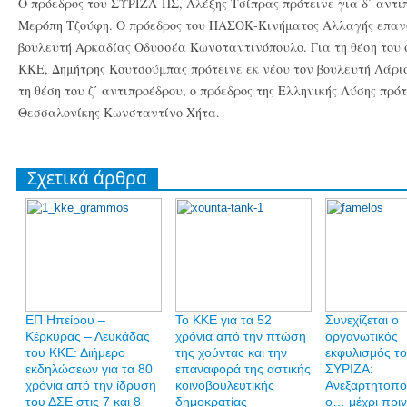
Ο πρόεδρος του ΣΥΡΙΖΑ-ΠΣ, Αλέξης Τσίπρας πρότεινε για δ΄ αντι
Μερόπη Τζούφη. Ο πρόεδρος του ΠΑΣΟΚ-Κινήματος Αλλαγής επανα
βουλευτή Αρκαδίας Οδυσσέα Κωνσταντινόπουλο. Για τη θέση του σ
ΚΚΕ, Δημήτρης Κουτσούμπας πρότεινε εκ νέου τον βουλευτή Λάρι
τη θέση του ζ΄ αντιπροέδρου, ο πρόεδρος της Ελληνικής Λύσης πρό
Θεσσαλονίκης Κωνσταντίνο Χήτα.
Σχετικά άρθρα
ΕΠ Ηπείρου –
Το ΚΚΕ για τα 52
Συνεχίζεται ο
Κέρκυρας – Λευκάδας
χρόνια από την πτώση
οργανωτικός
του ΚΚΕ: Διήμερο
της χούντας και την
εκφυλισμός τ
εκδηλώσεων για τα 80
επαναφορά της αστικής
ΣΥΡΙΖΑ:
χρόνια από την ίδρυση
κοινοβουλευτικής
Ανεξαρτητοπο
του ΔΣΕ στις 7 και 8
δημοκρατίας
ο… μέχρι πρι