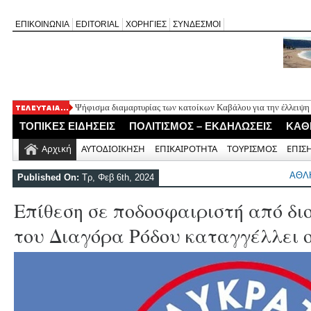
ΕΠΙΚΟΙΝΩΝΙΑ
EDITORIAL
ΧΟΡΗΓΙΕΣ
ΣΥΝΔΕΣΜΟΙ
Ψήφισμα διαμαρτυρίας των κατοίκων Καβάλου για την έλλειψη
«Έφυγε» σε ηλικία 74 ετών ο ηθοποιός Νίκος Καλογερόπουλος
ΤΟΠΙΚΕΣ ΕΙΔΗΣΕΙΣ
ΠΟΛΙΤΙΣΜΟΣ – ΕΚΔΗΛΩΣΕΙΣ
ΚΑΘ
Η Λευκάδα τίμησε τον δικό της Ηλία Λογοθέτη σε μια βραδιά γ
Θεία Λειτουργία για τους απόδημους Αλεξανδρίτες στον Άγιο 
Αρχική
ΑΥΤΟΔΙΟΙΚΗΣΗ
ΕΠΙΚΑΙΡΟΤΗΤΑ
ΤΟΥΡΙΣΜΟΣ
ΕΠΙΣ
Σύλληψη 58χρονου στο Μεγανήσι για υπόθεση ενδοοικογενειακ
ΑΘΛ
Published On:
Τρ, Φεβ 6th, 2024
Επίθεση σε ποδοσφαιριστή από δι
του Διαγόρα Ρόδου καταγγέλλει 