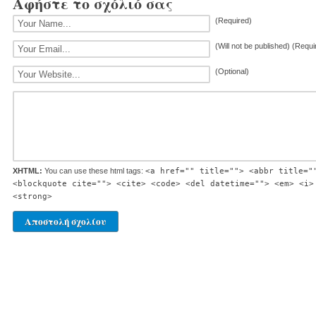
Αφήστε το σχόλιό σας
(Required)
(Will not be published) (Requi
(Optional)
XHTML:
You can use these html tags:
<a href="" title=""> <abbr title="
<blockquote cite=""> <cite> <code> <del datetime=""> <em> <i>
<strong>