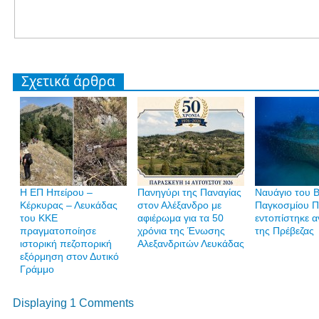
Σχετικά άρθρα
Η ΕΠ Ηπείρου –
Πανηγύρι της Παναγίας
Ναυάγιο του Β
Κέρκυρας – Λευκάδας
στον Αλέξανδρο με
Παγκοσμίου Π
του ΚΚΕ
αφιέρωμα για τα 50
εντοπίστηκε α
πραγματοποίησε
χρόνια της Ένωσης
της Πρέβεζας
ιστορική πεζοπορική
Αλεξανδριτών Λευκάδας
εξόρμηση στον Δυτικό
Γράμμο
Displaying 1 Comments