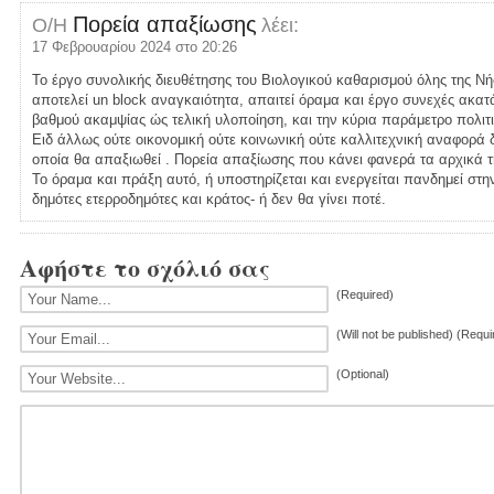
Πορεία απαξίωσης
Ο/Η
λέει:
17 Φεβρουαρίου 2024 στο 20:26
Το έργο συνολικής διευθέτησης του Βιολογικού καθαρισμού όλης της Νή
αποτελεί un block αναγκαιότητα, απαιτεί όραμα και έργο συνεχές ακατ
βαθμού ακαμψίας ώς τελική υλοποίηση, και την κύρια παράμετρο πολιτ
Ειδ άλλως ούτε οικονομική ούτε κοινωνική ούτε καλλιτεχνική αναφορά 
οποία θα απαξιωθεί . Πορεία απαξίωσης που κάνει φανερά τα αρχικά τ
Το όραμα και πράξη αυτό, ή υποστηρίζεται και ενεργείται πανδημεί στ
δημότες ετερροδημότες και κράτος- ή δεν θα γίνει ποτέ.
Αφήστε το σχόλιό σας
(Required)
(Will not be published) (Requi
(Optional)