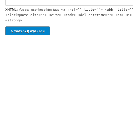
XHTML:
You can use these html tags:
<a href="" title=""> <abbr title="
<blockquote cite=""> <cite> <code> <del datetime=""> <em> <i>
<strong>