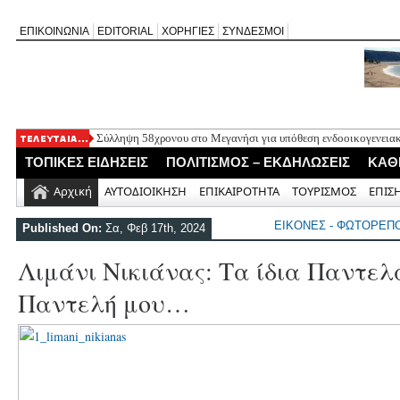
ΕΠΙΚΟΙΝΩΝΙΑ
EDITORIAL
ΧΟΡΗΓΙΕΣ
ΣΥΝΔΕΣΜΟΙ
Σύλληψη 58χρονου στο Μεγανήσι για υπόθεση ενδοοικογενειακ
Δύο συλλήψεις για κατοχή κάνναβης στη Λευκάδα στο πλαίσιο
ΤΟΠΙΚΕΣ ΕΙΔΗΣΕΙΣ
ΠΟΛΙΤΙΣΜΟΣ – ΕΚΔΗΛΩΣΕΙΣ
ΚΑΘ
Mέχρι τον Άγιο Νικόλαο Βόνιτσας έφτανε σήμερα το μεσημέρι 
Αφιέρωμα στον Ηλία Λογοθέτη απόψε στο Κηποθέατρο «Άγγελο
Αρχική
ΑΥΤΟΔΙΟΙΚΗΣΗ
ΕΠΙΚΑΙΡΟΤΗΤΑ
ΤΟΥΡΙΣΜΟΣ
ΕΠΙΣ
Η ΕΠ Ηπείρου – Κέρκυρας – Λευκάδας του ΚΚΕ πραγματοποίησε
Γράμμο
ΕΙΚΟΝΕΣ - ΦΩΤΟΡΕΠ
Published On:
Σα, Φεβ 17th, 2024
Λιμάνι Νικιάνας: Τα ίδια Παντελά
Παντελή μου…