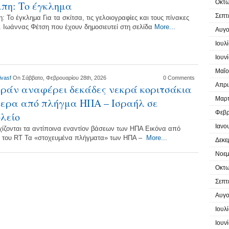
Οκτω
πη: Το έγκλημα
Σεπτ
: Το έγκλημα Για τα σκίτσα, τις γελοιογραφίες και τους πίνακες
κ. Ιωάννας Φέτση που έχουν δημοσιευτεί στη σελίδα
More...
Αυγο
Ιουλ
Ιουν
Μαΐο
ivasf
On Σάββατο, Φεβρουαρίου 28th, 2026
0 Comments
Απρι
Ιράν αναφέρει δεκάδες νεκρά κοριτσάκια
Μαρτ
ερα από πλήγμα ΗΠΑ – Ισραήλ σε
Φεβρ
λείο
Ιανο
χίζονται τα αντίποινα εναντίον βάσεων των ΗΠΑ Εικόνα από
o του RT Τα «στοχευμένα πλήγματα» των ΗΠΑ –
More...
Δεκε
Νοεμ
Οκτω
Σεπτ
Αυγο
Ιουλ
Ιουν