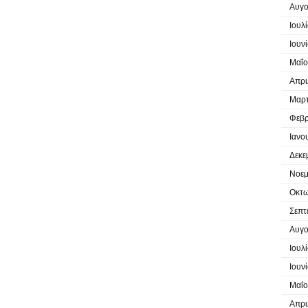
Αυγο
Ιουλ
Ιουν
Μαΐο
Απρι
Μαρτ
Φεβρ
Ιανο
Δεκε
Νοεμ
Οκτω
Σεπτ
Αυγο
Ιουλ
Ιουν
Μαΐο
Απρι