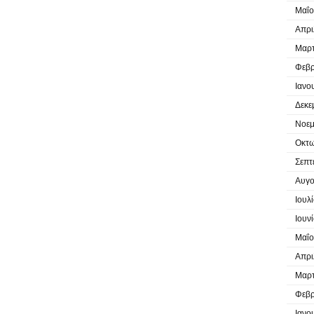
Μαΐο
Απρι
Μαρτ
Φεβρ
Ιανο
Δεκε
Νοεμ
Οκτω
Σεπτ
Αυγο
Ιουλ
Ιουν
Μαΐο
Απρι
Μαρτ
Φεβρ
Ιανο