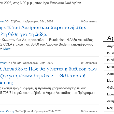
ου 2026, στις 6:00 μ.μ., στον Ιερό Ενοριακό Ναό Αγίων
ivasf
On Σάββατο, Φεβρουαρίου 28th, 2026
0 Comments
η επί του Λαυρίου και παραμονή στην
τη θέση για τη Δόξα
Α
: Κωνσταντίνα Λαμπροπούλου – Eurokinissi Η Δόξα Λευκάδας
Σ COLA επικράτησε 88-80 του Λαυρίου Boderm επιστρέφοντας
Αυγο
το
More...
Ιουλ
Ιουν
ivasf
On Σάββατο, Φεβρουαρίου 28th, 2026
0 Comments
 Λευκάδας: Πώς θα γίνεται η διάθεση των
Μαΐο
εξεργασμένων λυμάτων – Θάλασσα ή
Απρι
δευση;
Μαρτ
Φεβρ
 έχουμε ήδη αναφέρει, η πρόταση χρηματοδότησης ύψους
05.798,71 ευρώ που υπέβαλε ο Δήμος Λευκάδας στο Πρόγραμμα
Ιανο
Δεκε
Νοεμ
άννα Φέτση
On Σάββατο, Φεβρουαρίου 28th, 2026
0 Comments