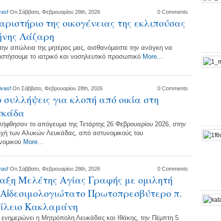
vasf
On Σάββατο, Φεβρουαρίου 28th, 2026
0 Comments
αριστήριο της οικογένειας της εκλιπούσας
ήνης Λάζαρη
την απώλεια της μητέρας μας, αισθανόμαστε την ανάγκη να
ιστήσουμε το ιατρικό και νοσηλευτικό προσωπικό
More...
ivasf
On Σάββατο, Φεβρουαρίου 28th, 2026
0 Comments
 συλλήψεις για κλοπή από οικία στη
υκάδα
λήφθησαν το απόγευμα της Τετάρτης 26 Φεβρουαρίου 2026, στην
οχή των Αλυκών Λευκάδας, από αστυνομικούς του
νομικού
More...
vasf
On Σάββατο, Φεβρουαρίου 28th, 2026
0 Comments
αξη Μελέτης Αγίας Γραφής με ομιλητή
 Αἰδεσιμολογιώτατο Πρωτοπρεσβύτερο π.
ίλειο Κακλαμάνη
ενημερώνει η Μητρόπολη Λευκάδας και Ιθάκης, την Πέμπτη 5