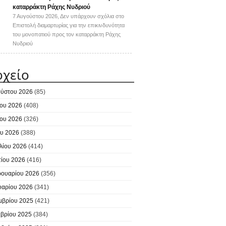
καταρράκτη Ράχης Νυδριού
7 Αυγούστου 2026,
Δεν υπάρχουν σχόλια
στο
Επιστολή διαμαρτυρίας για την επικινδυνότητα
του μονοπατιού προς τον καταρράκτη Ράχης
Νυδριού
ρχείο
ύστου 2026
(85)
ίου 2026
(408)
ίου 2026
(326)
υ 2026
(388)
λίου 2026
(414)
ίου 2026
(416)
ουαρίου 2026
(356)
υαρίου 2026
(341)
μβρίου 2025
(421)
βρίου 2025
(384)