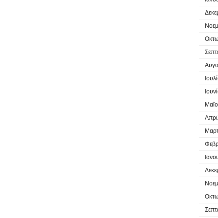
Δεκε
Νοεμ
Οκτω
Σεπτ
Αυγο
Ιουλ
Ιουν
Μαΐο
Απρι
Μαρτ
Φεβρ
Ιανο
Δεκε
Νοεμ
Οκτω
Σεπτ