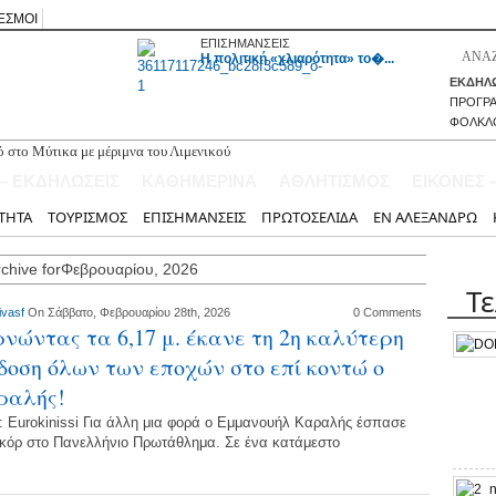
ΕΣΜΟΙ
ΕΠΙΣΗΜΑΝΣΕΙΣ
H πολιτική «χλιαρότητα» το�...
ΕΚΔΗΛΩ
ΠΡΟΓΡ
ΦΟΛΚΛ
 στο Μύτικα με μέριμνα του Λιμενικού
ικιάνα για θαλάσσια μέσα αναψυχής
 – ΕΚΔΗΛΩΣΕΙΣ
ΚΑΘΗΜΕΡΙΝΑ
ΑΘΛΗΤΙΣΜΟΣ
ΕΙΚΟΝΕΣ 
αι δεύτερη προτομή του Ιωάννη Καποδίστρια στη Νικιάνα
Ναού Αγίου Σπυρίδωνος Λαζαράτων
ΤΗΤΑ
ΤΟΥΡΙΣΜΟΣ
ΕΠΙΣΗΜΑΝΣΕΙΣ
ΠΡΩΤΟΣΕΛΙΔΑ
ΕΝ ΑΛΕΞΑΝΔΡΩ
κινδυνότητα του μονοπατιού προς τον καταρράκτη Ράχης Νυδριού
rchive forΦεβρουαρίου, 2026
Τ
ivasf
On Σάββατο, Φεβρουαρίου 28th, 2026
0 Comments
νώντας τα 6,17 μ. έκανε τη 2η καλύτερη
δοση όλων των εποχών στο επί κοντώ ο
ραλής!
: Eurokinissi Για άλλη μια φορά ο Εμμανουήλ Καραλής έσπασε
εκόρ στο Πανελλήνιο Πρωτάθλημα. Σε ένα κατάμεστο