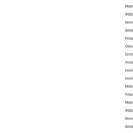
Μαρτ
Φεβρ
Ιανο
Δεκε
Νοεμ
Οκτω
Σεπτ
Αυγο
Ιουλ
Ιουν
Μαΐο
Απρι
Μαρτ
Φεβρ
Ιανο
Δεκε