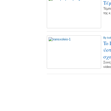
Τέμ
Τέμπη
της 
By
kol
To 
ύστ
σχο
Συνε
vide