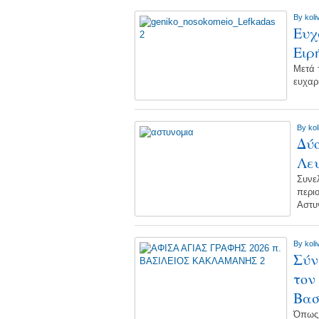
By
koli
Ευχ
Ειρ
Μετά 
ευχαρ
By
kol
Δύο
Λε
Συνε
περι
Αστυ
By
koli
Σύν
τον
Βασ
Όπως 