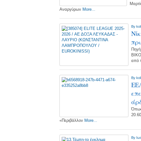
Μαρτί
Αναργύρων
More...
By
kol
Νίκ
πρώ
Πηγή
ΒΙΚΟ
από 
By
kol
ΕΕΛ
επ
άρ
Όπως
20.6
«Περιβάλλον
More...
By
Ιω