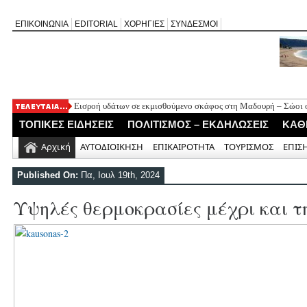
ΕΠΙΚΟΙΝΩΝΙΑ
EDITORIAL
ΧΟΡΗΓΙΕΣ
ΣΥΝΔΕΣΜΟΙ
Εισροή υδάτων σε εκμισθούμενο σκάφος στη Μαδουρή – Σώοι οι
ΣΧΟΛΙΟ ΣΤΟ ΔΗΜΟΣΙΕΥΜΑ: «Η Φαρμακολύτρια» του Αλέξανδ
ΤΟΠΙΚΕΣ ΕΙΔΗΣΕΙΣ
ΠΟΛΙΤΙΣΜΟΣ – ΕΚΔΗΛΩΣΕΙΣ
ΚΑΘ
Καλλιγωνίου (της Χριστίνας Μιχαλά)
Άγιος Νικήτας: Απορρίφθηκε αίτημα για φιλανθρωπική δράση 
Αρχική
ΑΥΤΟΔΙΟΙΚΗΣΗ
ΕΠΙΚΑΙΡΟΤΗΤΑ
ΤΟΥΡΙΣΜΟΣ
ΕΠΙΣ
Πανηγύρι της Παναγίας στον Αλέξανδρο με αφιέρωμα για τα 50
Νέο Τουριστικό Χωροταξικό: Τι αλλάζει σε Λευκάδα και Μεγανή
Published On:
Πα, Ιουλ 19th, 2024
και τουριστική ανάπτυξη
Υψηλές θερμοκρασίες μέχρι και 