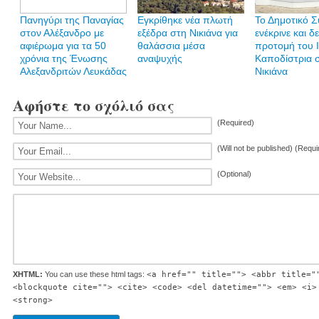
Πανηγύρι της Παναγίας
Εγκρίθηκε νέα πλωτή
Το Δημοτικό 
στον Αλέξανδρο με
εξέδρα στη Νικιάνα για
ενέκρινε και δ
αφιέρωμα για τα 50
θαλάσσια μέσα
προτομή του 
χρόνια της Ένωσης
αναψυχής
Καποδίστρια 
Αλεξανδριτών Λευκάδας
Νικιάνα
Αφήστε το σχόλιό σας
(Required)
(Will not be published) (Requi
(Optional)
XHTML:
You can use these html tags:
<a href="" title=""> <abbr title="
<blockquote cite=""> <cite> <code> <del datetime=""> <em> <i>
<strong>