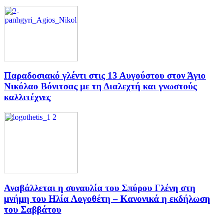
Παραδοσιακό γλέντι στις 13 Αυγούστου στον Άγιο
Νικόλαο Βόνιτσας με τη Διαλεχτή και γνωστούς
καλλιτέχνες
Αναβάλλεται η συναυλία του Σπύρου Γλένη στη
μνήμη του Ηλία Λογοθέτη – Κανονικά η εκδήλωση
του Σαββάτου