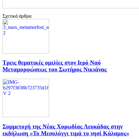
Σχετικά άρθρα
Τρεις θεματικές ομιλίες στον Ιερό Ναό
Μεταμορφώσεως του Σωτήρος Νικιάνας
Συμμετοχή της Νέας Χορωδίας Λευκάδας στην
εκδήλωση «Το Μεσολόγγι τιμά το νησί Κάλαμος»