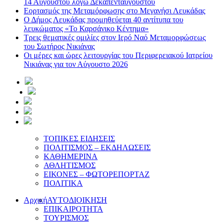
14 Αυγούστου λόγω Δεκαπενταύγουστου
Εορτασμός της Μεταμόρφωσης στο Μεγανήσι Λευκάδας
Ο Δήμος Λευκάδας προμηθεύεται 40 αντίτυπα του
λευκώματος «Το Καρσάνικο Κέντημα»
Τρεις θεματικές ομιλίες στον Ιερό Ναό Μεταμορφώσεως
του Σωτήρος Νικιάνας
Οι μέρες και ώρες λειτουργίας του Περιφερειακού Ιατρείου
Νικιάνας για τον Αύγουστο 2026
ΤΟΠΙΚΕΣ ΕΙΔΗΣΕΙΣ
ΠΟΛΙΤΙΣΜΟΣ – ΕΚΔΗΛΩΣΕΙΣ
ΚΑΘΗΜΕΡΙΝΑ
ΑΘΛΗΤΙΣΜΟΣ
ΕΙΚΟΝΕΣ – ΦΩΤΟΡΕΠΟΡΤΑΖ
ΠΟΛΙΤΙΚΑ
Αρχική
ΑΥΤΟΔΙΟΙΚΗΣΗ
ΕΠΙΚΑΙΡΟΤΗΤΑ
ΤΟΥΡΙΣΜΟΣ