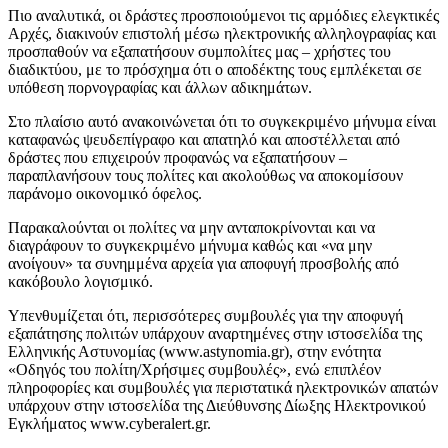
Πιο αναλυτικά, οι δράστες προσποιούμενοι τις αρμόδιες ελεγκτικές
Αρχές, διακινούν επιστολή μέσω ηλεκτρονικής αλληλογραφίας και
προσπαθούν να εξαπατήσουν συμπολίτες μας – χρήστες του
διαδικτύου, με το πρόσχημα ότι ο αποδέκτης τους εμπλέκεται σε
υπόθεση πορνογραφίας και άλλων αδικημάτων.
Στο πλαίσιο αυτό ανακοινώνεται ότι το συγκεκριμένο μήνυμα είναι
καταφανώς ψευδεπίγραφο και απατηλό και αποστέλλεται από
δράστες που επιχειρούν προφανώς να εξαπατήσουν –
παραπλανήσουν τους πολίτες και ακολούθως να αποκομίσουν
παράνομο οικονομικό όφελος.
Παρακαλούνται οι πολίτες να μην ανταποκρίνονται και να
διαγράφουν το συγκεκριμένο μήνυμα καθώς και «να μην
ανοίγουν» τα συνημμένα αρχεία για αποφυγή προσβολής από
κακόβουλο λογισμικό.
Υπενθυμίζεται ότι, περισσότερες συμβουλές για την αποφυγή
εξαπάτησης πολιτών υπάρχουν αναρτημένες στην ιστοσελίδα της
Ελληνικής Αστυνομίας (www.astynomia.gr), στην ενότητα
«Οδηγός του πολίτη/Χρήσιμες συμβουλές», ενώ επιπλέον
πληροφορίες και συμβουλές για περιστατικά ηλεκτρονικών απατών
υπάρχουν στην ιστοσελίδα της Διεύθυνσης Δίωξης Ηλεκτρονικού
Εγκλήματος www.cyberalert.gr.