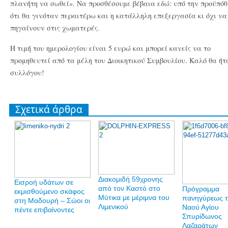
πλανήτη να σωθεί». Να προσθέσουμε βέβαια εδώ: υπό την προϋπόθ
ότι θα γινόταν περαιτέρω και η κατάλληλη επεξεργασία κι όχι να
πηγαίνουν στις χωματερές.
Η τιμή του ημερολογίου είναι 5 ευρώ και μπορεί κανείς να το
προμηθευτεί από τα μέλη του Διοικητικού Συμβουλίου. Καλό θα ήτ
συλλόγου!
Σχετικά άρθρα
Διακομιδή 59χρονης
Εισροή υδάτων σε
από τον Καστό στο
Πρόγραμμα
εκμισθούμενο σκάφος
Μύτικα με μέριμνα του
πανηγύρεως τ
στη Μαδουρή – Σώοι οι
Λιμενικού
Ναού Αγίου
πέντε επιβαίνοντες
Σπυρίδωνος
Λαζαράτων