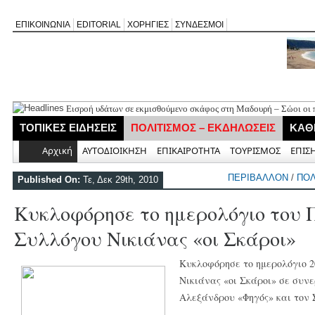
ΕΠΙΚΟΙΝΩΝΙΑ
EDITORIAL
ΧΟΡΗΓΙΕΣ
ΣΥΝΔΕΣΜΟΙ
Εισροή υδάτων σε εκμισθούμενο σκάφος στη Μαδουρή – Σώοι οι π
ΣΧΟΛΙΟ ΣΤΟ ΔΗΜΟΣΙΕΥΜΑ: «Η Φαρμακολύτρια» του Αλέξανδρου
ΤΟΠΙΚΕΣ ΕΙΔΗΣΕΙΣ
ΠΟΛΙΤΙΣΜΟΣ – ΕΚΔΗΛΩΣΕΙΣ
ΚΑΘ
Καλλιγωνίου (της Χριστίνας Μιχαλά)
Άγιος Νικήτας: Απορρίφθηκε αίτημα για φιλανθρωπική δράση στ
Αρχική
ΑΥΤΟΔΙΟΙΚΗΣΗ
ΕΠΙΚΑΙΡΟΤΗΤΑ
ΤΟΥΡΙΣΜΟΣ
ΕΠΙΣ
Πανηγύρι της Παναγίας στον Αλέξανδρο με αφιέρωμα για τα 50 χ
Νέο Τουριστικό Χωροταξικό: Τι αλλάζει σε Λευκάδα και Μεγανήσι
ΠΕΡΙΒΑΛΛΟΝ
/
ΠΟΛ
Published On:
Τε, Δεκ 29th, 2010
και τουριστική ανάπτυξη
Κυκλοφόρησε το ημερολόγιο του Π
Συλλόγου Νικιάνας «οι Σκάροι»
Κυκλοφόρησε το ημερολόγιο 2
Νικιάνας «οι Σκάροι» σε συν
Αλεξάνδρου «Φηγός» και τον 