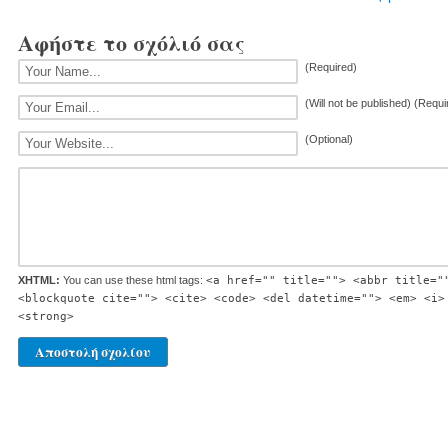
Αφήστε το σχόλιό σας
(Required)
(Will not be published) (Requi
(Optional)
XHTML:
You can use these html tags:
<a href="" title=""> <abbr title="
<blockquote cite=""> <cite> <code> <del datetime=""> <em> <i>
<strong>