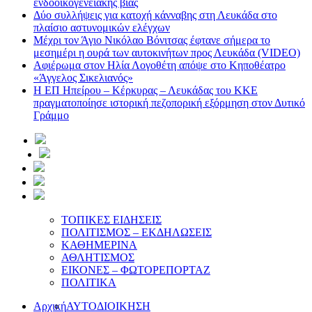
ενδοοικογενειακής βίας
Δύο συλλήψεις για κατοχή κάνναβης στη Λευκάδα στο
πλαίσιο αστυνομικών ελέγχων
Mέχρι τον Άγιο Νικόλαο Βόνιτσας έφτανε σήμερα το
μεσημέρι η ουρά των αυτοκινήτων προς Λευκάδα (VIDEO)
Αφιέρωμα στον Ηλία Λογοθέτη απόψε στο Κηποθέατρο
«Άγγελος Σικελιανός»
Η ΕΠ Ηπείρου – Κέρκυρας – Λευκάδας του ΚΚΕ
πραγματοποίησε ιστορική πεζοπορική εξόρμηση στον Δυτικό
Γράμμο
ΤΟΠΙΚΕΣ ΕΙΔΗΣΕΙΣ
ΠΟΛΙΤΙΣΜΟΣ – ΕΚΔΗΛΩΣΕΙΣ
ΚΑΘΗΜΕΡΙΝΑ
ΑΘΛΗΤΙΣΜΟΣ
ΕΙΚΟΝΕΣ – ΦΩΤΟΡΕΠΟΡΤΑΖ
ΠΟΛΙΤΙΚΑ
Αρχική
ΑΥΤΟΔΙΟΙΚΗΣΗ