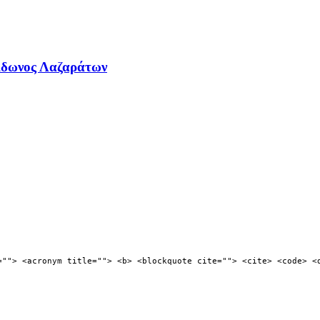
ίδωνος Λαζαράτων
=""> <acronym title=""> <b> <blockquote cite=""> <cite> <code> <