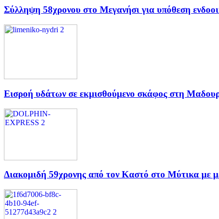
Σύλληψη 58χρονου στο Μεγανήσι για υπόθεση ενδοοι
Εισροή υδάτων σε εκμισθούμενο σκάφος στη Μαδουρή
Διακομιδή 59χρονης από τον Καστό στο Μύτικα με μ