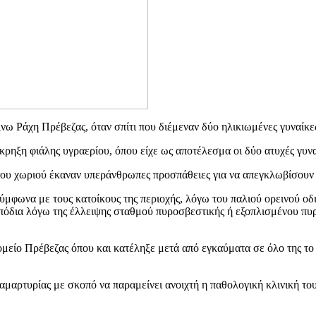
ω Ράχη Πρέβεζας, όταν σπίτι που διέμεναν δύο ηλικιωμένες γυναίκες η
ρηξη φιάλης υγραερίου, όπου είχε ως αποτέλεσμα οι δύο ατυχές γυναί
του χωριού έκαναν υπεράνθρωπες προσπάθειες για να απεγκλωβίσουν 
μφωνα με τους κατοίκους της περιοχής, λόγω του παλιού ορεινού οδι
όδια λόγω της έλλειψης σταθμού πυροσβεστικής ή εξοπλισμένου πυρ
κομείο Πρέβεζας όπου και κατέληξε μετά από εγκαύματα σε όλο της 
μαρτυρίας με σκοπό να παραμείνει ανοιχτή η παθολογική κλινική του