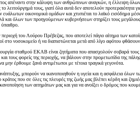
ματος απέναντι στην κάλυψη των ανθρώπινων αναγκών, η έλλειψη όλω
 λειτούργημά τους, γιατί όλα αυτά δεν αποτελούν προτεραιότητα για
 ευάλωτων οικονομικά ομάδων και χτυπιέται το λαϊκό εισόδημα μέσω
λά και όλων των προηγούμενων κυβερνήσεων στηρίζει τους μεγάλους ε
 ύπαιθρο.
περιοχή του Λούρου Πρέβεζας, που αποτελεί πάγιο αίτημα των κατο
οί στο νοσοκομείο ή να διαπιστώνεται μετά από λίγο αφότου φθάσουν 
ουργία σταθμού ΕΚΑΒ είναι ζητήματα που απασχολούν σοβαρά τους κ
και τους φορείς της περιοχής, να βάλουν στην προμετωπίδα της πάλη
α μην έρθουμε ξανά αντιμέτωποι με τέτοια τραγικά γεγονότα.
 ανάπτυξης, μπορούν να ικανοποιηθούν η υγεία και η ασφάλεια όλων 
κράτος που σε όλες τις πλευρές της ζωής μας βλέπει κέρδη και ζημιές
ικανοποίηση των αιτημάτων μας και για να ανοίξει ο δρόμος που κουμ