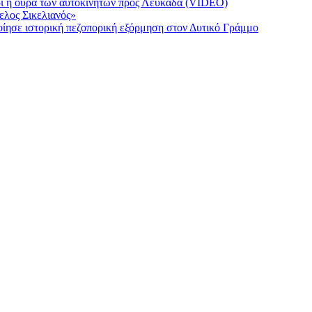
ρι η ουρά των αυτοκινήτων προς Λευκάδα (VIDEO)
λος Σικελιανός»
ησε ιστορική πεζοπορική εξόρμηση στον Δυτικό Γράμμο