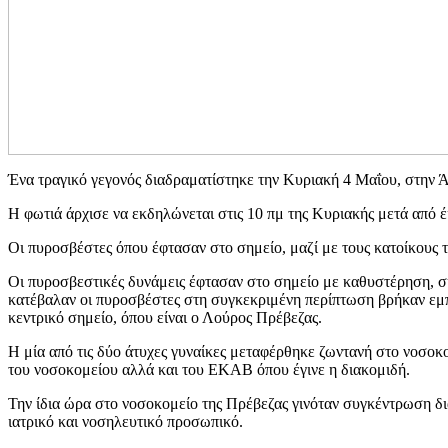
Ένα τραγικό γεγονός διαδραματίστηκε την Κυριακή 4 Μαΐου, στην Άν
Η φωτιά άρχισε να εκδηλώνεται στις 10 πμ της Κυριακής μετά από έκ
Οι πυροσβέστες όπου έφτασαν στο σημείο, μαζί με τους κατοίκους 
Οι πυροσβεστικές δυνάμεις έφτασαν στο σημείο με καθυστέρηση, σύ
κατέβαλαν οι πυροσβέστες στη συγκεκριμένη περίπτωση βρήκαν εμπ
κεντρικό σημείο, όπου είναι ο Λούρος Πρέβεζας.
Η μία από τις δύο άτυχες γυναίκες μεταφέρθηκε ζωντανή στο νοσο
του νοσοκομείου αλλά και του ΕΚΑΒ όπου έγινε η διακομιδή.
Την ίδια ώρα στο νοσοκομείο της Πρέβεζας γινόταν συγκέντρωση δια
ιατρικό και νοσηλευτικό προσωπικό.