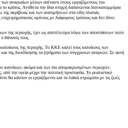
ν των αναγκαίων μέσων απέναντι στους εργαζόμενους του
 το κράτος. Αντίθετα την ίδια στιγμή δαπανώνται δισεκατομμύρια
 της ακρίβειας και των ανατιμήσεων στα είδη πλατιάς
πιχειρηματικούς ομίλους με διάφορους τρόπους και δεν δίνει
ίκων της περιοχής, έχει ως αποτέλεσμα λόγω των αποσπάσεων πολύ
ο θάνατός τους.
ατοίκους της περιοχής. Το ΚΚΕ καλεί τους κατοίκους των
ς και της διεκδίκησης τα ζητήματα των σύγχρονων αναγκών. Σε αυτή
των κατοίκων, ακόμα και των πιο απομακρυσμένων περιοχών.
, από την υγεία μέχρι την πολιτική προστασία. Το ρεαλιστικό
άντο θα κάνουν οι εργαζόμενοι και τα λαϊκά στρώματα με τις ζωές