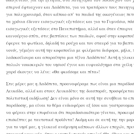
σπερνά έφτιαχναν και Λαδόπιτα, για να τρατάρουν τους πανηγυρ
για πολυχρονισμό, όταν κάποιο απ’ τα παιδιά της οικογένειας πε
τα χρόνια έδιναν εισαγωγικές εξετάσεις και για το Γυμνάσιο, πό
εισαγωγικές εξετάσεις στο Πανεπιστήμιο, αλλά και όταν έπαιρνε 
καινούργιο σπίτι, στις βαπτίσεις των παιδιών, αφού στην κοφοπο
έφερνε τα φωτίκια, δηλαδή τα ρούχα και τον σταυρό για το βαπτι
νονός, γέμιζαν αυτή την κοφοπούλα με φιλέματα διάφορα, μήλα,
λαδοκούλουρα και απαραίτητα μια τζίνα Λαδόπιτα! Αυτή η γλυκε
παλιών νοικοκυρών του νησιού έγινε και ευφυολόγημα στα χείλη 
χαρά άκουγες να λένε: «Θα φκιάσομε και πίτα»!
Στις μέρες μας η Λαδόπιτα, προαναφέραμε πως είναι μια παράδοσ
Λευκάδα, αλλά και στους Λευκαδίτες της διασποράς, προσφέρετα
πολιτιστική εκδήλωση! Δεν είναι μόνο σε αυτή την συνήθεια το επ
παράδοσης, μα είναι το θέμα ενδιαφέρον εξ ίσου και γαστρονομικ
να φέρνει στην επιφάνεια ότι παραδοσιακότερο γίνεται, προκειμ
επισκέπτες με ταυτοτικά προϊόντα! Ακόμη και σε αυτή της την μο
για το νησί μας, η γλυκειά ανάμνηση κάποιων άλλων εποχών, πρι
σημερινή κοινωνία, όπου ο ισοπεδωτισμός απειλεί ήθη, έθιμα και