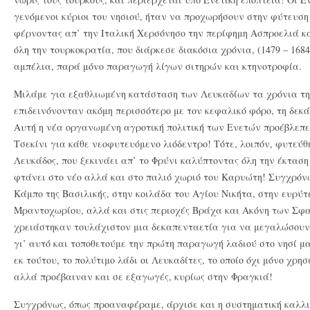
γενόμενοι κύριοι του νησιού, ήταν να προχωρήσουν στην φύτευση
φέρνοντας απ’ την Ιταλική Χερσόνησο την περίφημη Ασπροελιά κα
όλη την τουρκοκρατία, που διάρκεσε διακόσια χρόνια, (1479 – 1684
αμπέλια, παρά μόνο παραγωγή λίγων σιτηρών και κτηνοτροφία.
Μιλάμε για εξαθλιωμένη κατάσταση των Λευκαδίων τα χρόνια της
επιδεινόνονταν ακόμη περισσότερο με τον κεφαλικό φόρο, τη δε
Αυτή η νέα οργανωμένη αγροτική πολιτική των Ενετών προέβλεπε,
Τσεκίνι για κάθε νεοφυτευόμενο λιόδεντρο! Τότε, λοιπόν, φυτεύθ
Λευκάδος, που ξεκινάει απ’ το Φρύνι καλύπτοντας όλη την έκταση
φτάνει στο νέο αλλά και στο παλιό χωριό του Καρυώτη! Συγχρόν
Κάμπο της Βασιλικής, στην κοιλάδα του Αγίου Νικήτα, στην ευρύ
Μραντοχωρίου, αλλά και στις περιοχές Βράχα και Ακόνη των Σφα
χρειάστηκαν τουλάχιστον μια δεκαπενταετία για να μεγαλώσουν 
γι’ αυτό και τοποθετούμε την πρώτη παραγωγή λαδιού στο νησί μα
εκ τούτου, το πολύτιμο λάδι οι Λευκαδίτες, το οποίο όχι μόνο χρη
αλλά προέβαιναν και σε εξαγωγές, κυρίως στην Φραγκιά!
Συγχρόνως, όπως προαναφέραμε, άρχισε και η συστηματική καλλι