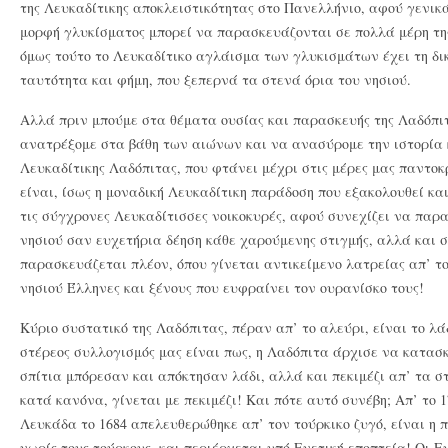
της Λευκαδίτικης αποκλειστικότητας στο Πανελλήνιο, αφού γενικά
μορφή γλυκίσματος μπορεί να παρασκευάζονται σε πολλά μέρη τη
όμως τούτο το Λευκαδίτικο αγλάισμα των γλυκισμάτων έχει τη δι
ταυτότητα και φήμη, που ξεπερνά τα στενά όρια του νησιού.
Αλλά πριν μπούμε στα θέματα ουσίας και παρασκευής της Λαδόπι
ανατρέξομε στα βάθη των αιώνων και να ανασύρομε την ιστορία 
Λευκαδίτικης Λαδόπιτας, που φτάνει μέχρι στις μέρες μας παντο
είναι, ίσως η μοναδική Λευκαδίτικη παράδοση που εξακολουθεί και
τις σύγχρονες Λευκαδίτισσες νοικοκυρές, αφού συνεχίζει να παρα
νησιού σαν ευχετήρια δέηση κάθε χαρούμενης στιγμής, αλλά και 
παρασκευάζεται πλέον, όπου γίνεται αντικείμενο λατρείας απ’ το
νησιού Έλληνες και ξένους που ευφραίνει τον ουρανίσκο τους!
Κύριο συστατικό της Λαδόπιτας, πέραν απ’ το αλεύρι, είναι το λάδ
στέρεος συλλογισμός μας είναι πως, η Λαδόπιτα άρχισε να κατασ
σπίτια μπόρεσαν και απόκτησαν λάδι, αλλά και πεκιμέζι απ’ τα 
κατά κανόνα, γίνεται με πεκιμέζι! Και πότε αυτό συνέβη; Απ’ το 
Λευκάδα το 1684 απελευθερώθηκε απ’ τον τούρκικο ζυγό, είναι η 
νωρίς τους τούρκους, και περιέρχεται υπό Ενετική εποπτεία! Οι Ε