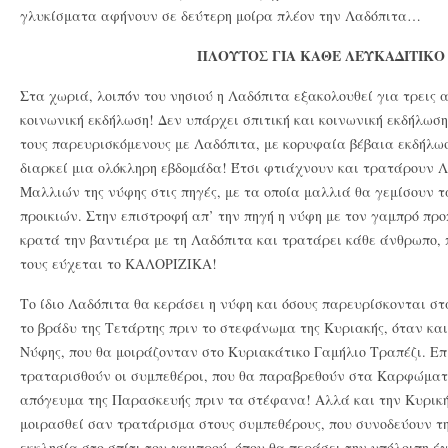
γλυκίσματα αφήνουν σε δεύτερη μοίρα πλέον την Λαδόπιτα…
ΠΛΟΥΤΟΣ ΓΙΑ ΚΑΘΕ ΛΕΥΚΑΔΙΤΙΚΟ 
Στα χωριά, λοιπόν του νησιού η Λαδόπιτα εξακολουθεί για τρεις 
κοινωνική εκδήλωση! Δεν υπάρχει σπιτική και κοινωνική εκδήλωση
τους παρευρισκόμενους με Λαδόπιτα, με κορυφαία βέβαια εκδήλωσ
διαρκεί μια ολόκληρη εβδομάδα! Έτσι φτιάχνουν και τρατάρουν 
Μαλλιών της νύφης στις πηγές, με τα οποία μαλλιά θα γεμίσουν 
προικιών. Στην επιστροφή απ’ την πηγή η νύφη με τον γαμπρό προ
κρατά την βαντιέρα με τη Λαδόπιτα και τρατάρει κάθε άνθρωπο, π
τους εύχεται το ΚΑΛΟΡΙΖΙΚΑ!
Το ίδιο Λαδόπιτα θα κεράσει η νύφη και όσους παρευρίσκονται σ
το βράδυ της Τετάρτης πριν το στεφάνωμα της Κυριακής, όταν κα
Νύφης, που θα μοιράζονταν στο Κυριακάτικο Γαμήλιο Τραπέζι. Επί
τραταρισθούν οι συμπεθέροι, που θα παραβρεθούν στα Καρφώματα
απόγευμα της Παρασκευής πριν τα στέφανα! Αλλά και την Κυρική
μοιρασθεί σαν τρατάρισμα στους συμπεθέρους, που συνοδεύουν τ
εκκλησία στο σπίτι του γαμπρού, όπου θα περάσει την υπόλοιπη έγ