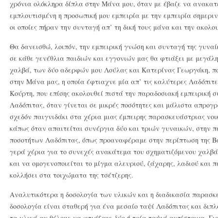
χρόνια ολόκληρα δίπλα στην Μάνα μου, όταν με έβαζε να ανακατ
εμπλουτισμένη η προσωπική μου εμπειρία με την εμπειρία σημερι
οι οποίες πήραν την συνταγή απ’ τη δική τους μάνα και την ακολο
Θα δανεισθώ, λοιπόν, την εμπειρική γνώση και συνταγή της γυνα
σε κάθε γενέθλια παιδιών και εγγονιών μας θα φτιάξει με μεγάλ
χαλβά, των δύο αδερφών μου Λούλας και Κατερίνας Γεωργάκη, π
στην Μάνα μας, η οποία έφτιαχνε μία απ’ τις καλύτερες Λαδόπιτε
Κούρτη, που επίσης ακολουθεί πιστά την παραδοσιακή εμπειρική 
Λαδόπιτας, όταν γίνεται σε μικρές ποσότητες και μάλιστα απρογ
σχεδόν παιγνιδάκι στα χέρια μιας έμπειρης παρασκευάστριας νοι
κάπως όταν απαιτείται συνέργια δύο και τριών γυναικών, στην 
ποσοτήτων Λαδόπιτας, όπως προαναφέραμε στην περίπτωση της Β
γερά χέρια για το συνεχές ανακάτεμα του σχηματιζόμενου χαλβά
και να ομογενοποιείται το μίγμα αλευριού, ζάχαρης, λαδιού και π
κολλήσει στα τοιχώματα της τσέτζερης.
Αναλυτικότερα η δοσολογία των υλικών και η διαδικασία παρασκε
δοσολογία είναι σταθερή για ένα μεσαίο ταψί Λαδόπιτας και διπ
τα υλικά αν θέλομε να φτιάξομε δύο ή τρία ταψιά αντίστοιχα. Γι