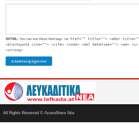
XHTML:
You can use these html tags:
<a href="" title=""> <abbr title="
<blockquote cite=""> <cite> <code> <del datetime=""> <em> <i>
<strong>
All Rights Reserved © Λευκαδίτικα Νέα