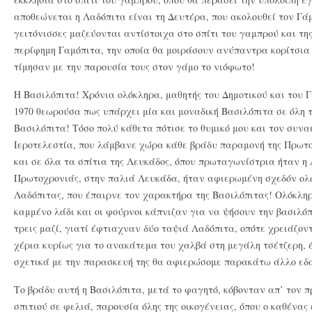
αποθεώνεται η Λαδόπιτα είναι τη Δευτέρα, που ακολουθεί τον Γάμ
γειτόνισσες μαζεύονται αντίστοιχα στο σπίτι του γαμπρού και τ
περίφημη Γαμόπιτα, την οποία θα μοιράσουν ανύπαντρα κορίτσια 
τίμησαν με την παρουσία τους στον γάμο το νιόφωτο!
Η Βασιλόπιτα! Χρόνια ολόκληρα, μαθητής του Δημοτικού και του Γ
1970 θεωρούσα πως υπάρχει μία και μοναδική Βασιλόπιτα σε όλη 
Βασιλόπιτα! Τόσο πολύ κάθετα πότισε το θυμικό μου και τον συνα
Ιεροτελεστία, που λάμβανε χώρα κάθε βράδυ παραμονή της Πρωτο
και σε όλα τα σπίτια της Λευκάδος, όπου πρωταγωνίστρια ήταν η
Πρωτοχρονιάς, στην παλιά Λευκάδα, ήταν αφιερωμένη σχεδόν ολ
Λαδόπιτας, που έπαιρνε τον χαρακτήρα της Βασιλόπιτας! Ολόκληρ
καμμένο λάδι και οι φούρνοι κάπνιζαν για να ψήσουν την βασιλόπ
τρεις μαζί, γιατί έφτιαχναν δύο ταψιά Λαδόπιτα, οπότε χρειάζον
χέρια κυρίως για το ανακάτεμα του χαλβά στη μεγάλη τσέτζερη, 
σχετικά με την παρασκευή της θα αφιερώσομε παρακάτω άλλο εδ
Το βράδυ αυτή η Βασιλόπιτα, μετά το φαγητό, κόβονταν απ’ τον π
σπιτιού σε φελιά, παρουσία όλης της οικογένειας, όπου ο καθένας 