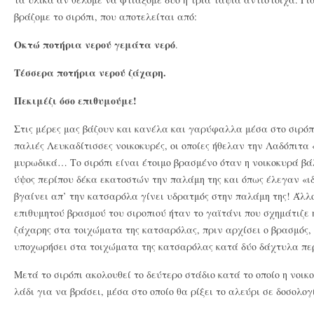
βράζομε το σιρόπι, που αποτελείται από:
Oκτώ ποτήρια νερού γεμάτα νερό
.
Τέσσερα ποτήρια νερού ζάχαρη.
Πεκιμέζι όσο επιθυμούμε!
Στις μέρες μας βάζουν και κανέλα και γαρύφαλλα μέσα στο σιρόπ
παλιές Λευκαδίτισσες νοικοκυρές, οι οποίες ήθελαν την Λαδόπιτα
μυρωδικά… Το σιρόπι είναι έτοιμο βρασμένο όταν η νοικοκυρά β
ύψος περίπου δέκα εκατοστών την παλάμη της και όπως έλεγαν «ι
βγαίνει απ’ την κατσαρόλα γίνει υδρατμός στην παλάμη της! Άλλ
επιθυμητού βρασμού του σιροπιού ήταν το γαϊτάνι που σχημάτιζε 
ζάχαρης στα τοιχώματα της κατσαρόλας, πριν αρχίσει ο βρασμός, 
υποχωρήσει στα τοιχώματα της κατσαρόλας κατά δύο δάχτυλα περ
Μετά το σιρόπι ακολουθεί το δεύτερο στάδιο κατά το οποίο η νοι
λάδι για να βράσει, μέσα στο οποίο θα ρίξει το αλεύρι σε δοσολογ