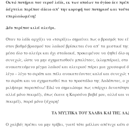
Οκτώ ποτήρια του νερού λάδι, εκ των οποίων το όγδοο δεν πρέπ
δάχτυλα περίπου άδειο απ’ την κορυφή του ποτηριού και τούτ
υπερλαδωμένη!
Δύο περίπου κιλά αλεύρι.
Όταν το λάδι αρχίζει να «τσιρίζει» σημαίνει πως ο βρασμός του εί
στον βαθμό βρασμού του λαδιού βρίσκεται ένα απ’ τα μυστικά της
μέσα όλο το αλεύρι και όχι σταδιακά, προκειμένου να ψηθεί όλο
συνεχώς, ώστε να μην σχηματισθούν μπαλίτσες, (κλομπάρια), στο
ανακατευόμενο μίγμα λαδιού και αλευριού πάρει μια χρυσαφιά όψ
λίγο – λίγο το σιρόπι και πάλι ανακατεύοντας καλά και συνεχώς 
το σιρόπι και να σχηματισθεί πια το προστάδιο της Λαδόπιτας, ο χ
μιλήσαμε παραπάνω! Εδώ να σημειώσομε πως υπάρχει δυνατότητα
αλλά μόνο πεκιμέζι, όπως έκανε η Καρσάνα βαβά μου, αλλά και ν
πεκιμέζι, παρά μόνο ζάχαρη!
ΤΑ ΜΥΣΤΙΚΑ ΤΟΥ ΧΑΛΒΑ ΚΑΙ ΤΗΣ ΛΑ
Ο χαλβάς πρέπει να μην τρίβει, γιατί τότε μάλλον απέτυχε κάτι 