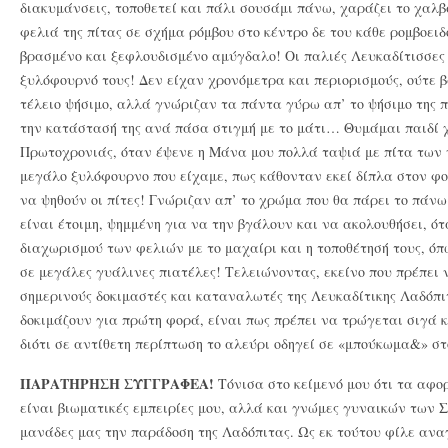
διακυμάνσεις, τοποθετεί και πάλι σουσάμι πάνω, χαράζει το χαλβ
φελιά της πίτας σε σχήμα ρόμβου στο κέντρο δε του κάθε ρομβοειδ
βρασμένο και ξεφλουδισμένο αμύγδαλο! Οι παλιές Λευκαδίτισσες 
ξυλόφουρνό τους! Δεν είχαν χρονόμετρα και περιορισμούς, ούτε 
τέλειο ψήσιμο, αλλά γνώριζαν τα πάντα γύρω απ’ το ψήσιμο της 
την κατάστασή της ανά πάσα στιγμή με το μάτι… Θυμάμαι παιδί 
Πρωτοχρονιάς, όταν έψενε η Μάνα μου πολλά ταψιά με πίτα των 
μεγάλο ξυλόφουρνο που είχαμε, πως κάθονταν εκεί δίπλα στον φο
να ψηθούν οι πίτες! Γνώριζαν απ’ το χρώμα που θα πάρει το πάνω
είναι έτοιμη, ψημμένη για να την βγάλουν και να ακολουθήσει, ότ
διαχωρισμού των φελιών με το μαχαίρι και η τοποθέτησή τους, ό
σε μεγάλες γυάλινες πιατέλες! Τελειώνοντας, εκείνο που πρέπει 
σημερινούς δοκιμαστές και καταναλωτές της Λευκαδίτικης Λαδόπιτ
δοκιμάζουν για πρώτη φορά, είναι πως πρέπει να τρώγεται σιγά κ
διότι σε αντίθετη περίπτωση το αλεύρι οδηγεί σε «μπούκωμα&» 
ΠΑΡΑΤΗΡΗΣΗ ΣΥΓΓΡΑΦΕΑ!
Τόνισα στο κείμενό μου ότι τα αφο
είναι βιωματικές εμπειρίες μου, αλλά και γνώμες γυναικών των 
μανάδες μας την παράδοση της Λαδόπιτας. Ως εκ τούτου φίλε αν