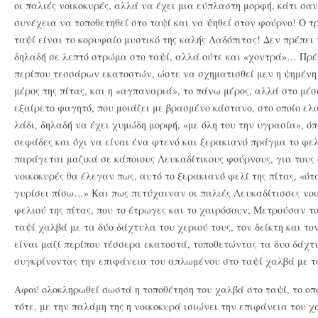
οι παλιές νοικοκυρές, αλλά να έχει μια εύπλαστη μορφή, κάτι σα
συνέχεια να τοποθετηθεί στο ταψί και να ψηθεί στον φούρνο! Ο τ
ταψί είναι το κορυφαίο μυστικό της καλής Λαδόπιτας! Δεν πρέπει
δηλαδή σε λεπτό στρώμα στο ταψί, αλλά ούτε και «χοντρά»… Πρέπ
περίπου τεσσάρων εκατοστών, ώστε να σχηματισθεί μεν η ψημένη
μέρος της πίτας, και η «αγπαναριά», το πάνω μέρος, αλλά στο μέ
εξαίρετο φαγητό, που μοιάζει με βρασμένο κάστανο, στο οποίο ελ
λάδι, δηλαδή να έχει χυμώδη μορφή, «με όλη του την υγρασία», όπ
σεφάδες και όχι να είναι ένα φτενό και ξερακιανό πράγμα το φελ
παράγεται μαζικά σε κάποιους Λευκαδίτικους φούρνους, για τους 
νοικοκυρές θα έλεγαν πως, αυτό το ξερακιανό φελί της πίτας, «ότ
γυρίσει πίσω…» Και πως πετύχαιναν οι παλιές Λευκαδίτισσες νοι
φελιού της πίτας, που το έτρωγες και το χαιρόσουν; Μετρούσαν τ
ταψί χαλβά με τα δύο δάχτυλα του χεριού τους, τον δείκτη και τ
είναι μαζί περίπου τέσσερα εκατοστά, τοποθετώντας τα δυο δάχτ
συγκρίνοντας την επιφάνεια του απλωμένου στο ταψί χαλβά με τ
Αφού ολοκληρωθεί σωστά η τοποθέτηση του χαλβά στο ταψί, το οπ
τότε, με την παλάμη της η νοικοκυρά ισιώνει την επιφάνεια του χ