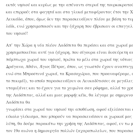
εκτός νησιού και κυρίως με την απέναντι στεριά της τουρκοκρατο
και επιρροές στα φαγητά και στα γλυκά μεταφέροντας έτσι την Χ
Λευκάδα, όπου, όμως δεν την παρασκευάζουν πλέον με βάση το τυρ
λάδι, ενώ χρησιμοποιούν και την ζάχαρη που έβρισκαν οι επαγγε
του νησιού!
Απ’ την Χώρα η νέα πλέον Λαδόπιτα θα περάσει και στα χωριά μα
χρησιμοποιείται αντί για ζάχαρη, που σίγουρα είναι δυσεύρετη α
πάμπτωχα χωριά του νησιού, πρώτα το μέλι στα χωριά της νότιας
Δράγανο, Αθάνι, Άγιος Πέτρος, όπου, ως γνωστόν έχουν αναπτυγ
ενώ στα Μπροστινά χωριά, τα Κρασοχώρια, που προαναφέραμε, α
το πεκιμέζι, το οποίο παρασκευάζουν οι Λευκαδίτισσες σε μεγάλες
νταμιζάνες και το έχουν για το χειμώνα σαν ρόφημα, αλλά το χρ
της Λαδόπιτας, αλλά και μιας μορφής κέϊκ, θα λέγαμε με σημερινο
Λαδόπιτα θα
γνωρίσει στα χωριά του νησιού την αποθέωση, αφού εξελίσσεται σ
εύκολο γλύκισμα, που μπορούν να παρασκευάσουν οι χωρικοί μας 
λύπη, θα δούμε παρακάτω την χρήση της Λαδόπιτας, αφού, εν τω 
τον 19ο αιώνα η δημιουργία πολλών ζαχαροπωλείων, που παρασκ