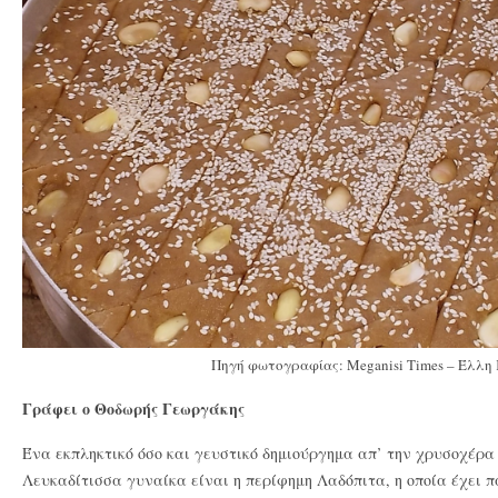
Πηγή φωτογραφίας: Meganisi Times – Έλλη
Γράφει ο Θοδωρής Γεωργάκης
Ένα εκπληκτικό όσο
και γευστικό δημιούργημα απ’ την χρυσοχέρα
Λευκαδίτισσα γυναίκα είναι η περίφημη Λαδόπιτα, η οποία έχει π