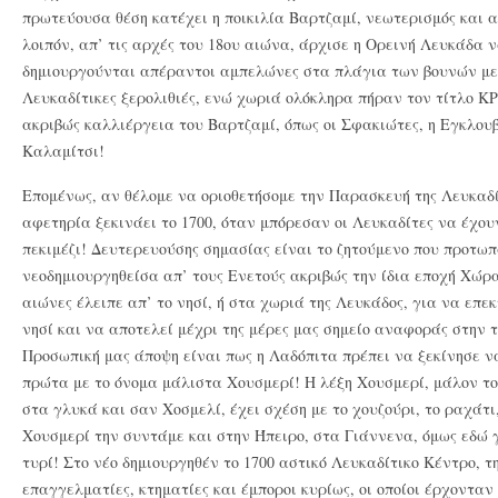
πρωτεύουσα θέση κατέχει η ποικιλία Βαρτζαμί, νεωτερισμός και 
λοιπόν, απ’ τις αρχές του 18ου αιώνα, άρχισε η Ορεινή Λευκάδα 
δημιουργούνται απέραντοι αμπελώνες στα πλάγια των βουνών με 
Λευκαδίτικες ξερολιθιές, ενώ χωριά ολόκληρα πήραν τον τίτλο 
ακριβώς καλλιέργεια του Βαρτζαμί, όπως οι Σφακιώτες, η Εγκλουβ
Καλαμίτσι!
Επομένως, αν θέλομε να οριοθετήσομε την Παρασκευή της Λευκαδί
αφετηρία ξεκινάει το 1700, όταν μπόρεσαν οι Λευκαδίτες να έχουν
πεκιμέζι! Δευτερευούσης σημασίας είναι το ζητούμενο που προτω
νεοδημιουργηθείσα απ’ τους Ενετούς ακριβώς την ίδια εποχή Χώρα,
αιώνες έλειπε απ’ το νησί, ή στα χωριά της Λευκάδος, για να επε
νησί και να αποτελεί μέχρι της μέρες μας σημείο αναφοράς στην
Προσωπική μας άποψη είναι πως η Λαδόπιτα πρέπει να ξεκίνησε 
πρώτα με το όνομα μάλιστα Χουσμερί! Η λέξη Χουσμερί, μάλον το
στα γλυκά και σαν Χοσμελί, έχει σχέση με το χουζούρι, το ραχάτ
Χουσμερί την συντάμε και στην Ήπειρο, στα Γιάννενα, όμως εδώ 
τυρί! Στο νέο δημιουργηθέν το 1700 αστικό Λευκαδίτικο Κέντρο, τ
επαγγελματίες, κτηματίες και έμποροι κυρίως, οι οποίοι έρχονταν