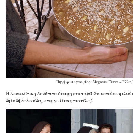
Πηγή φωτογραφίας: Meganisi Times – Έλλη
Η Λευκαδίτικη Λαδόπιτα έτοιμη στο ταψί! Θα κοπεί σε φελιά κ
δηλαδή δωδεκάδες, στις γυάλινες πιατέλες!