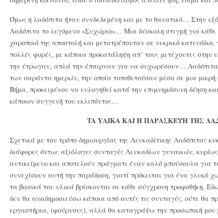
Όμως η λαδόπιτα ήταν συνδεδεμένη και με το θανατικό… Στην εξ
Λαδόπιτα το λεγόμενο «Συχώριο»… Μια δύσκολη στιγμή για κάθε σ
χαροποιό της αποστολή και μετατρέπονταν σε νεκρικό κατευόδιο, 
πολλές φορές, με κάποια προκατάληψη απ’ τους μετέχοντες στην ε
την έτρωγαν, απλά την έπαιρναν για να συχωρέσουν… Λαδόπιτα
των σαράντα ημερών, την οποία τοποθετούσαν μέσα σε μια μικρή
Βήμα, προκειμένου να ευλογηθεί κατά την επιμνημόσυνη δέηση κα
κάποιον συγγενή του εκλιπόντος…
TA YΛΙΚΑ ΚΑΙ Η ΠΑΡΑΣΚΕΥΗ ΤΗΣ ΛΑ
Σχετικά με τον τρόπο δημιουργίας της Λευκαδίτικης Λαδόπιτας κυ
διάφορες όντως αξιόλογες συνταγές Λευκαδίων γυναικών, κυρίως
αντικείμενο και αποτελούν πράγματι έναν καλό μπούσουλα για τι
συνεχίσουν αυτή την παράδοση, γιατί πρόκειται για ένα γλυκό χω
τα βασικά του υλικά βρίσκονται σε κάθε σύγχρονη τροφοθήκη. Εδώ
δεν θα αναδημοσιεύσω κάποια από αυτές τις συνταγές, ούτε θα 
εργαστήρια, (φούρνους), αλλά θα καταγράψω την προσωπική μου 