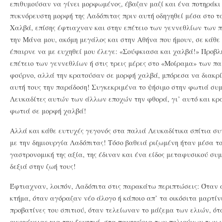
επιθυμούσαν να γίνει μορφωμένος, έβαζαν μαζί και ένα ποτηράκι
πυκνόρευστη μορφή της Λαδόπιτας πριν αυτή οδηγηθεί μέσα στο τ
Χαλβά, επίσης έφτιαχναν και στην επέτειο των γεννεθλίων των 
την Μάνα μου, ακόμη μεγάλος και στην Αθήνα που ήμουν, σε κάθε 
έπαιρνε να με ευχηθεί μου έλεγε: «Σούφκιασα και χαλβά!» Προβλ
επέτειο των γεννεθλίων ή στις τρεις μέρες στο «Μοίραμα» των πα
φούρνο, αλλά την κρατούσαν σε μορφή χαλβά, μπόρεσα να διακρί
αυτή τους την παράδοση! Συγκεκριμένα το ψήσιμο στην φωτιά συμ
Λευκαδίτες αυτών των άλλων εποχών την φθορά, γι’ αυτό και κρ
φωτιά σε μορφή χαλβά!
Αλλά και κάθε ευτυχές γεγονός στα παλιά Λευκαδίτικα σπίτια σ
με την δημιουργία Λαδόπιτας! Τόσο βαθειά ριζωμένη ήταν μέσα το
γαστρονομική της αξία, της έδιναν και ένα είδος μεταφυσικού συ
δεξιά στην ζωή τους!
Έφτιαχναν, λοιπόν, Λαδόπιτα στις παρακάτω περιπτώσεις: Όταν 
κτήμα, όταν αγόραζαν νέο άλογο ή κάποιο απ’ τα οικόσιτα μαρτίν
προβατίνες του σπιτιού, όταν τελείωναν το μάζεμα των ελιών, ότ
οικογένειας για την ξενητιά, στα πανηγύρια των πολιούχων των 