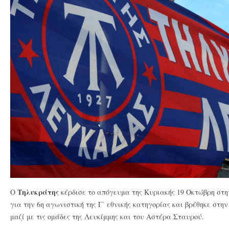
Τηλυκράτης
Ο
κέρδισε το απόγευμα της Κυριακής 19 Οκτώβρη στ
για την 6η αγωνιστική της Γ΄ εθνικής κατηγορίας και βρέθηκε στη
μαζί με τις ομάδες της Λευκίμμης και του Αστέρα Σταυρού.