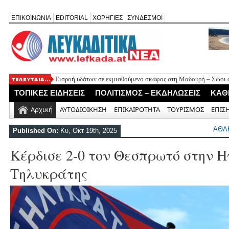
ΕΠΙΚΟΙΝΩΝΙΑ
EDITORIAL
ΧΟΡΗΓΙΕΣ
ΣΥΝΔΕΣΜΟΙ
Εισροή υδάτων σε εκμισθούμενο σκάφος στη Μαδουρή – Σώοι οι
ΣΧΟΛΙΟ ΣΤΟ ΔΗΜΟΣΙΕΥΜΑ: «Η Φαρμακολύτρια» του Αλέξανδ
ΤΟΠΙΚΕΣ ΕΙΔΗΣΕΙΣ
ΠΟΛΙΤΙΣΜΟΣ – ΕΚΔΗΛΩΣΕΙΣ
ΚΑΘ
Καλλιγωνίου (της Χριστίνας Μιχαλά)
Άγιος Νικήτας: Απορρίφθηκε αίτημα για φιλανθρωπική δράση 
Αρχική
ΑΥΤΟΔΙΟΙΚΗΣΗ
ΕΠΙΚΑΙΡΟΤΗΤΑ
ΤΟΥΡΙΣΜΟΣ
ΕΠΙΣ
Πανηγύρι της Παναγίας στον Αλέξανδρο με αφιέρωμα για τα 50
Νέο Τουριστικό Χωροταξικό: Τι αλλάζει σε Λευκάδα και Μεγανή
ΑΘΛ
Published On:
Κυ, Οκτ 19th, 2025
και τουριστική ανάπτυξη
Κέρδισε 2-0 τον Θεσπρωτό στην Η
Τηλυκράτης