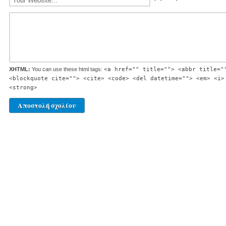
XHTML:
You can use these html tags:
<a href="" title=""> <abbr title="
<blockquote cite=""> <cite> <code> <del datetime=""> <em> <i>
<strong>