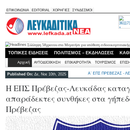
ΕΠΙΚΟΙΝΩΝΙΑ
EDITORIAL
ΧΟΡΗΓΙΕΣ
ΣΥΝΔΕΣΜΟΙ
Σύλληψη 58χρονου στο Μεγανήσι για υπόθεση ενδοοικογενειακής
Δύο συλλήψεις για κατοχή κάνναβης στη Λευκάδα στο πλαίσιο ασ
ΤΟΠΙΚΕΣ ΕΙΔΗΣΕΙΣ
ΠΟΛΙΤΙΣΜΟΣ – ΕΚΔΗΛΩΣΕΙΣ
ΚΑΘ
Mέχρι τον Άγιο Νικόλαο Βόνιτσας έφτανε σήμερα το μεσημέρι η 
Αφιέρωμα στον Ηλία Λογοθέτη απόψε στο Κηποθέατρο «Άγγελος 
Αρχική
ΑΥΤΟΔΙΟΙΚΗΣΗ
ΕΠΙΚΑΙΡΟΤΗΤΑ
ΤΟΥΡΙΣΜΟΣ
ΕΠΙΣ
Η ΕΠ Ηπείρου – Κέρκυρας – Λευκάδας του ΚΚΕ πραγματοποίησε ι
Γράμμο
Α΄ ΕΠΣ ΠΡΕΒΕΖΑΣ - 
Published On:
Δε, Νοε 10th, 2025
Η ΕΠΣ Πρέβεζας-Λευκάδας καταγ
απαράδεκτες συνθήκες στα γήπεδ
Πρέβεζας