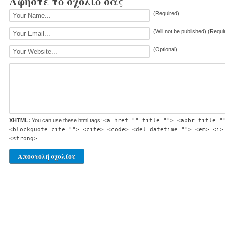
Αφήστε το σχόλιό σας
(Required)
(Will not be published) (Requi
(Optional)
XHTML:
You can use these html tags:
<a href="" title=""> <abbr title="
<blockquote cite=""> <cite> <code> <del datetime=""> <em> <i>
<strong>