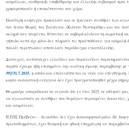
ασφάλειας, αισθητικής υποβάθμισης και έλλειψης σεβασμού προς τι
χρησιμοποιούν ή επισκέπτονται τον χώρο.
Ιδιαίτερη ανησυχία προκαλούν και οι τραγικές συνθήκες των αγ
του Αγίου Θωμά, του Ζαλόγγου «Κώστας Νεστορίδης» και του Λού
σκληρό σαν τσιμέντο, θέτοντας σε σοβαρό κίνδυνο τη σωματική α
γήπεδα αυτά όχι μόνο δεν πληρούν τις προϋποθέσεις για ασφαλή
πολλές περιπτώσεις αποτελούν παράδειγμα εγκατάλειψης.
Δυστυχώς, αντίστοιχες ελλείψεις και παραλείψεις παρατηρούνται
παρότι έχουμε ήδη επισημάνει την ανάγκη άμεσης παρέμβασης με
392/31.7.2025
, η οποία και επισυνάπτεται εκ νέου για υπενθύμιση.
καμία ουσιαστική ενέργεια δεν έχει πραγματοποιηθεί μέχρι σήμε
Θεωρούμε απαράδεκτο το γεγονός ότι εν έτει 2025, οι αθλητές μας
να αγωνιστούν σε συνθήκες που θυμίζουν περασμένες δεκαετίες, χ
και ασφάλειας.
Η ΕΠΣ Πρέβεζας – Λευκάδας δεν έχει διακοσμητικό ρόλο. Ως διο
πρωταθλημάτων, έχει θεσμική και ηθική υποχρέωση να παρεμβαίνε