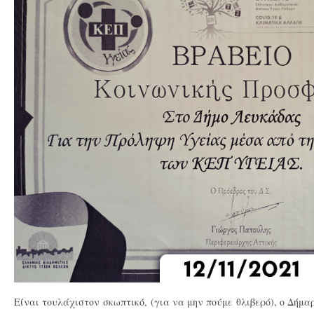
​Είναι τουλάχιστον σκωπτικό, (για να μην πούμε θλιβερό), ο Δήμα