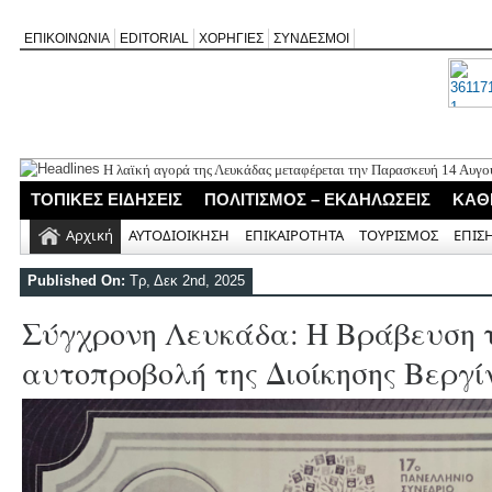
ΕΠΙΚΟΙΝΩΝΙΑ
EDITORIAL
ΧΟΡΗΓΙΕΣ
ΣΥΝΔΕΣΜΟΙ
Η λαϊκή αγορά της Λευκάδας μεταφέρεται την Παρασκευή 14 Αυγ
Εορτασμός της Μεταμόρφωσης στο Μεγανήσι Λευκάδας
ΤΟΠΙΚΕΣ ΕΙΔΗΣΕΙΣ
ΠΟΛΙΤΙΣΜΟΣ – ΕΚΔΗΛΩΣΕΙΣ
ΚΑΘ
Ο Δήμος Λευκάδας προμηθεύεται 40 αντίτυπα του λευκώματος «Τ
Τρεις θεματικές ομιλίες στον Ιερό Ναό Μεταμορφώσεως του Σωτή
Αρχική
ΑΥΤΟΔΙΟΙΚΗΣΗ
ΕΠΙΚΑΙΡΟΤΗΤΑ
ΤΟΥΡΙΣΜΟΣ
ΕΠΙΣ
Οι μέρες και ώρες λειτουργίας του Περιφερειακού Ιατρείου Νικιάν
Published On:
Τρ, Δεκ 2nd, 2025
Σύγχρονη Λευκάδα: Η Βράβευση τη
αυτοπροβολή της Διοίκησης Βεργί