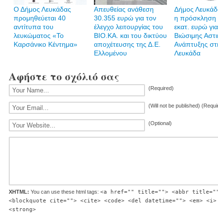
Ο Δήμος Λευκάδας
Απευθείας ανάθεση
Δήμος Λευκάδα
προμηθεύεται 40
30.355 ευρώ για τον
η πρόσκληση 
αντίτυπα του
έλεγχο λειτουργίας του
εκατ. ευρώ γι
λευκώματος «Το
ΒΙΟ.ΚΑ. και του δικτύου
Βιώσιμης Αστι
Καρσάνικο Κέντημα»
αποχέτευσης της Δ.Ε.
Ανάπτυξης στ
Ελλομένου
Λευκάδα
Αφήστε το σχόλιό σας
(Required)
(Will not be published) (Requi
(Optional)
XHTML:
You can use these html tags:
<a href="" title=""> <abbr title="
<blockquote cite=""> <cite> <code> <del datetime=""> <em> <i>
<strong>