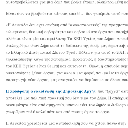
αυτοπροβάλλεται για μια δομή που βρήκε έτοιμη, ολοκληρωμένη κα
Είναι σαν να βραβεύεται κάποιος επειδή… δεν γκρέμισε αυτό πο
«Η Λευκάδα δεν έχει ανάγκη από “ανακατασκευές” της πραγματικ
ειλικρίνεια, θεσμική σοβαρότητα και σεβασμό στο έργο που παρήχ
αλήθεια είναι μία και αμείλικτη: Το ΚΕΠ Υγείας του Δήμου Λευκά
στελεχώθηκε στον Δήμο κατά τη διάρκεια της δικής μας δημοτικής 
το Ελληνικό Διαδημοτικό Δίκτυο Υγιών Πόλεων για αυτό το 2021, 
τηλεδιάσκεψης λόγω της πανδημίας. Προφανώς, η δραστηριοποίηση
του ΚΕΠ Υγείας είναι θεμιτή και αυτονόητη. Όμως, η απουσία σε
οικειοποίησης ξένου έργου, για ακόμα μια φορά, που μάλιστα έρχε
παραγωγής νέου έργου, μας αναγκάζει να θυμίσουμε σε όλους ποιο
Η πρόσφατη ανακοίνωση της Δημοτικής Αρχής
, που “ξεχνά” αυ
αποτελεί μια πολιτική πρακτική που δεν τιμά τον Δήμο. Η απόκρυψ
σκοπιμότητα είτε από αμηχανία, υπονομεύει τον δημόσιο διάλογο 
γνωρίζουν πολύ καλά πότε και από ποιους έγινε το έργο.
Η Λευκάδα χρειάζεται μια αυτοδιοίκηση που να χτίζει πάνω στην 