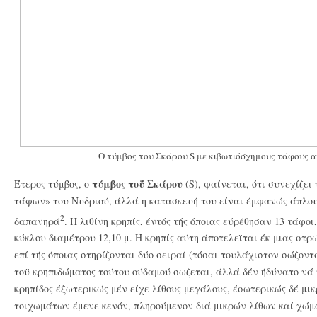
Ο τύμβος του Σκάρου S με κιβωτιόσχημους τάφους α
τύμβος τοΰ Σκάρου
Έτερος τύμβος, ο
(S), φαίνεται, ότι συνεχίζε
τάφων» του Νυδριού, άλλά η κατασκευή του είναι έμφανώς άπλο
2
δαπανηρά
. H λιθίνη κρηπίς, έντός τής όποιας εύρέθησαν 13 τάφοι
κύκλου διαμέτρου 12,10 μ. Η κρηπίς αύτη άποτελεϊται έκ μιας στρώ
επί τής όποιας στηρίζονται δύο σειραί (τόσαι τουλάχιστον σώζον
τοϋ κρηπιδώματος τούτου ούδαμού σωζεται, άλλά δέν ήδύνατο νά ύ
κρηπίδος έξωτερικώς μέν είχε λίθους μεγάλους, έσωτερικώς δέ μι
τοιχωμάτων έμενε κενόν, πληρούμενον διά μικρών λίθων καί χώμα