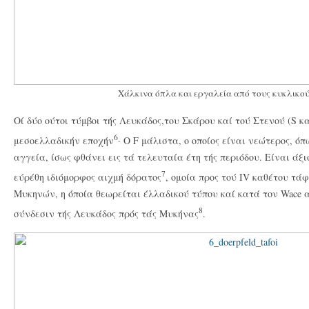
Χάλκινα όπλα και εργαλεία από τους κυκλικο
Οί δύο ούτοι τύμβοι τής Λευκάδος,του Σκάρου καί τού Στενού (S κα
6
μεσοελλαδικήν εποχήν
· O F μάλιστα, o οποίος είναι νεώτερος, 
αγγεία, ίσως φθάνει εις τά τελευταία έτη τής περιόδου. Είναι άξι
7
εύρέθη ιδιόμορφος αιχμή δόρατος
, ομοία προς τού IV καθέτου τά
Μυκηνών, η όποία θεωρείται έλλαδικού τύπου καί κατά τον Wace α
8
σύνδεσιν τής Λευκάδος πρός τάς Μυκήνας
.