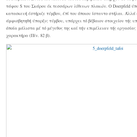
τάφου S του Σκάρου έκ τεσσάρων λίθινων πλακών. O Doerpfeld ύπο
κατασκευή έστήριζε τύμβον, έπί του όποιου ίσταντο στήλαι. Άλλά 
άμφισβητηθή ύπαρξις τύμβου, υπάρχει τό βέβαιον στοιχείον τής υ
όποία μάλιστα μέ τό μέγεθος της καί τήν επιμέλειαν τής εργασία
χαρακτήρα (Πίν. 82 β).