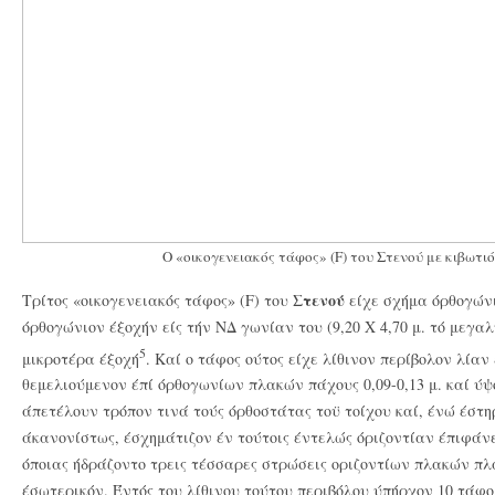
Ο «οικογενειακός τάφος» (F) του Στενού με κιβωτ
Στενού
Τρίτος «οικογενειακός τάφος» (F) του
είχε σχήμα όρθογών
όρθογώνιον έξοχήν είς τήν ΝΔ γωνίαν του (9,20 X 4,70 μ. τό μεγαλ
5
μικροτέρα έξοχή
. Καί ο τάφος ούτος είχε λίθινον περίβολον λίαν
θεμελιούμενον έπί όρθογωνίων πλακών πάχους 0,09-0,13 μ. καί ύψο
άπετέλουν τρόπον τινά τούς όρθοστάτας τοϋ τοίχου καί, ένώ έστηρ
άκανονίστως, έσχημάτιζον έν τούτοις έντελώς όριζοντίαν έπιφάνει
όποιας ήδράζοντο τρεις τέσσαρες στρώσεις οριζοντίων πλακών πλάτ
έσωτερικόν. Έντός του λίθινου τούτου περιβόλου ύπήρχον 10 τάφο