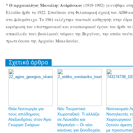
* Ο αρχαιολόγος Μανώλης Ανδρόνικος
(1919-1992) γεννήθηκε στ
Ελλάδα ήρθε το 1922. Σπούδασε στη Φιλοσοφική σχολή του ΑΠΘ και
στο Διδυμότειχο. Το 1961 εκλέχτηκε τακτικός καθηγητής στην έδρ
κορύφωση του επιστημονικού και ανασκαφικού έργου του ήρθε το 
αποκάλυψε τους βασιλικούς τάφους της Βεργίνας, την οποία ταύτισ
πρωτεύουσα της Αρχαίας Μακεδονίας.
Σχετικά άρθρα
Θεία Λειτουργία για
Νέο Τουριστικό
Νοσοκομείο Λ
τους απόδημους
Χωροταξικό: Τι αλλάζει
Νοσηλευτές τ
Αλεξανδρίτες στον Άγιο
σε Λευκάδα και
Χειρουργικού 
Γεώργιο Σκάρων
Μεγανήσι – Οι νέοι
ζητούν άμεση
κανόνες για ξενοδοχεία,
με προσωπικ