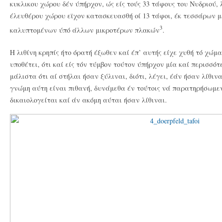
κυκλικου χώρου δέν ύπήρχον, ώς είς τούς 33 τάφους του Νυδριού, 
έλευθέρου χώρου εϊχον κατασκευασθή οί 13 τάφοι, έκ τεσσάρων 
3
καλυπτομένων ύπό άλλων μικροτέρων πλακών
.
H λιθίνη κρηπίς ήτο όρατή έξωθεν καί έπ’ αυτής είχε χυθή τό χώμ
υποθέτει, ότι καί είς τόν τύμβον τούτον ύπήρχον μία καί περισσότε
μάλιστα ότι αί στήλαι ήσαν ξύλιναι, διότι, λέγει, έάν ήσαν λίθιν
γνώμη αύτη είναι πιθανή, δυνάμεθα έν τούτοις νά παρατηρήσωμε
δικαιολογείται καί άν ακόμη αύται ήσαν λίθιναι.