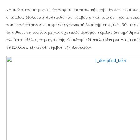
«Η παλαιοτέρα μορφή έπιταφίου κατασκευής, τήν όποιαν ευρίσκομ
ο τύμβος. Μολονότι σύστασις του τύμβου είναι τοιαύτη, ώστε εύκ
του μετά πάροδον ώρισμένου χρονικού διαστήματος, εάν δέν συνέ
έκ λίθων, εν τούτοις μέγας σχετικώς άριθμός τύμβων διετήρήθη καί
Οί παλαιότεροι ταφικοί 
πλείστας άλλας περιοχάς τής Εύρώπης.
έν Έλλάδι, είναι οί τύμβοι τής
Λευκάδος
.