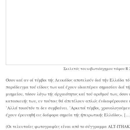
Σκελετός του κιβωτιόσχημου τάφου R 
Όσον καί αν οί τύμβοι τής Λευκάδος αποτελούν διά τήν Ελλάδα τ
παράδειγμα τού είδους των καί έχουν ιδιαιτέραν σημασίαν διά τή
μνημείου, τόσον λόγω τής άρχαιότητος καί τού αριθμού των, όσον 
κατασκευής των, εν τούτοις θά άπετέλουν απλώς ένδιαφέρουσαν ι
’Αλλά τοιούτόν τι δεν συμβαίνει. ’Αρκετοί τύμβοι, χρονολογούμεν
έχουν έρευνηθή εις διάφορα σημεία τής ήπειρωτικής Ελλάδος». […
(Οι τελευταίες φωτογραφίες είναι από το σύγγραμμα ALT-ITHAKA 