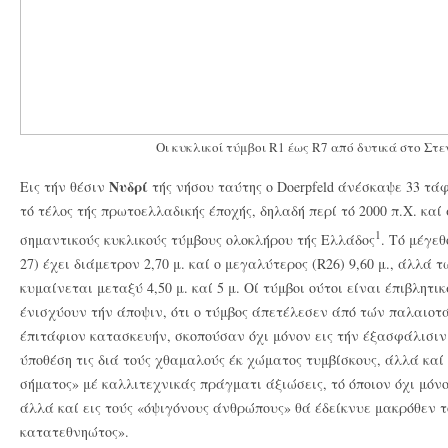
Οι κυκλικοί τύμβοι R1 έως R7 από δυτικά στο Στε
Νυδρί
Εις τήν θέσιν
τής νήσου ταύτης ο Doerpfeld άνέσκαψε 33 τάφ
τό τέλος τής πρωτοελλαδικής έποχής, δηλαδή περί τό 2000 π.Χ. κα
1
σημαντικούς κυκλικούς τύμβους ολοκλήρου τής Ελλάδος
. Τό μέγεθ
27) έχει διάμετρον 2,70 μ. καί ο μεγαλύτερος (R26) 9,60 μ., άλλά
κυμαίνεται μεταξύ 4,50 μ. καί 5 μ. Οί τύμβοι ούτοι είναι έπιβλητ
ένισχύουν τήν άποψιν, ότι ο τύμβος άπετέλεσεν άπό τών παλαιο
έπιτάφιον κατασκευήν, σκοπούσαν όχι μόνον εις τήν έξασφάλισιν
ύποθέση τις διά τούς χθαμαλούς έκ χώματος τυμβίσκους, άλλά καί
σήματος» μέ καλλιτεχνικάς πράγματι άξιώσεις, τό όποιον όχι μόνον
άλλά καί εις τούς «όψιγόνους άνθρώπους» θά έδείκνυε μακρόθεν 
κατατεθνηώτος».