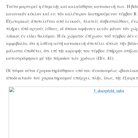
Τούτο μαρτυρεί η έπιμελής καί καλαίσθητος κατασκευή των. Η βάσι
κανονικόν κύκλον καί εις τόν καλύτερον διατηρούμενον τύμβον R 1
Έξωτερικώς άποτελεΐται από λευκούς, πλατείς άσβεστολίθους, ένώ
πλήρες άπό αργούς λίθους, οί όποιοι αφήνουν κενόν μόνον τόν χώ
λάκκος έν είδει θαλάμου. Η έκ χώματος έπίχωσις τοΰ τύμβου δέν 
αμφιβολία, ότι η λιθίνη αύτή κατασκευή άπετέλει άπλώς τήν βάσιν
μάλιστα ύποθέτει, ότι επί τής κορυφής του τύμβου ύπήρχον στήλαι 
κατεστράφησαν μέ τήν πάροδον τών χρόνων (Πίν. 81).
Οί τάφοι ούτοι έχαρακτηρίσθησαν υπό του άνασκαφέως «βασιλικοί
άποδεικτικόν τοϋ χαρακτηρισμού υπάρχει, πλήν, ίσως, τής έξαιρε