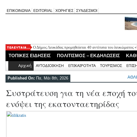
ΕΠΙΚΟΙΝΩΝΙΑ
EDITORIAL
ΧΟΡΗΓΙΕΣ
ΣΥΝΔΕΣΜΟΙ
Ο Δήμος Λευκάδας προμηθεύεται 40 αντίτυπα του λευκώματος
Τρεις θεματικές ομιλίες στον Ιερό Ναό Μεταμορφώσεως του Σω
ΤΟΠΙΚΕΣ ΕΙΔΗΣΕΙΣ
ΠΟΛΙΤΙΣΜΟΣ – ΕΚΔΗΛΩΣΕΙΣ
ΚΑΘ
Οι μέρες και ώρες λειτουργίας του Περιφερειακού Ιατρείου Νικ
Έφυγε από τη ζωή ο συνταξιούχος δημοσιογράφος Επαμεινώνδ
Αρχική
ΑΥΤΟΔΙΟΙΚΗΣΗ
ΕΠΙΚΑΙΡΟΤΗΤΑ
ΤΟΥΡΙΣΜΟΣ
ΕΠΙΣ
Απευθείας ανάθεση 30.355 ευρώ για τον έλεγχο λειτουργίας του 
Ελλομένου
ΑΘΛ
Published On:
Πα, Μάι 8th, 2026
Συστράτευση για τη νέα εποχή τ
ενόψει της εκατονταετηρίδας