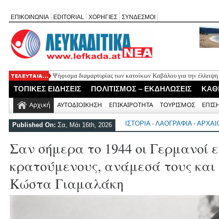
ΕΠΙΚΟΙΝΩΝΙΑ
EDITORIAL
ΧΟΡΗΓΙΕΣ
ΣΥΝΔΕΣΜΟΙ
Ψήφισμα διαμαρτυρίας των κατοίκων Καβάλου για την έλλειψη
«Έφυγε» σε ηλικία 74 ετών ο ηθοποιός Νίκος Καλογερόπουλος
ΤΟΠΙΚΕΣ ΕΙΔΗΣΕΙΣ
ΠΟΛΙΤΙΣΜΟΣ – ΕΚΔΗΛΩΣΕΙΣ
ΚΑΘ
Η Λευκάδα τίμησε τον δικό της Ηλία Λογοθέτη σε μια βραδιά γ
Θεία Λειτουργία για τους απόδημους Αλεξανδρίτες στον Άγιο 
Αρχική
ΑΥΤΟΔΙΟΙΚΗΣΗ
ΕΠΙΚΑΙΡΟΤΗΤΑ
ΤΟΥΡΙΣΜΟΣ
ΕΠΙΣ
Σύλληψη 58χρονου στο Μεγανήσι για υπόθεση ενδοοικογενειακ
ΙΣΤΟΡΙΑ - ΛΑΟΓΡΑΦΙΑ - ΑΡΧΑ
Published On:
Σα, Μάι 16th, 2026
Σαν σήμερα το 1944 οι Γερμανοί 
κρατούμενους, ανάμεσά τους και
Κώστα Γιαμαλάκη