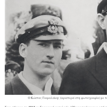
Ο Κώστας Γιαμαλάκης (αριστερά στη φωτογραφία) με 