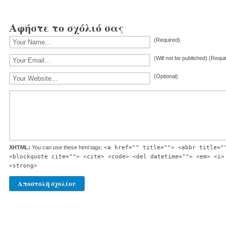
Αφήστε το σχόλιό σας
(Required)
(Will not be published) (Requi
(Optional)
XHTML:
You can use these html tags:
<a href="" title=""> <abbr title="
<blockquote cite=""> <cite> <code> <del datetime=""> <em> <i>
<strong>