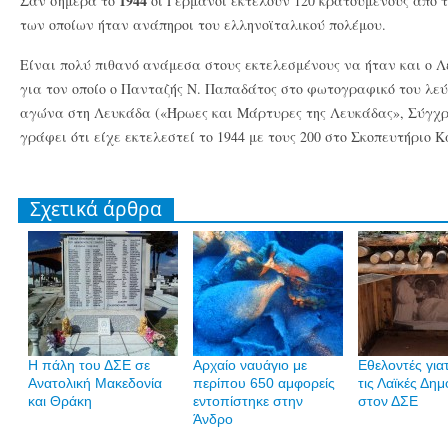
1944
Σαν σήμερα το
οι Γερμανοί εκτελούν 120 κρατούμενους από τ
των οποίων ήταν ανάπηροι του ελληνοϊταλικού πολέμου.
Είναι πολύ πιθανό ανάμεσα στους εκτελεσμένους να ήταν και ο 
για τον οποίο ο Πανταζής Ν. Παπαδάτος στο φωτογραφικό του λε
αγώνα στη Λευκάδα («Ήρωες και Μάρτυρες της Λευκάδας», Σύγχρ
γράφει ότι είχε εκτελεστεί το 1944 με τους 200 στο Σκοπευτήριο 
Σχετικά άρθρα
Η πάλη του ΔΣΕ σε
Αρχαίο ναυάγιο με
Εθελοντές για
Ανατολική Μακεδονία
περίπου 650 αμφορείς
τις Λαϊκές Δημ
και Θράκη
εντοπίστηκε στην
στον ΔΣΕ
Άνδρο