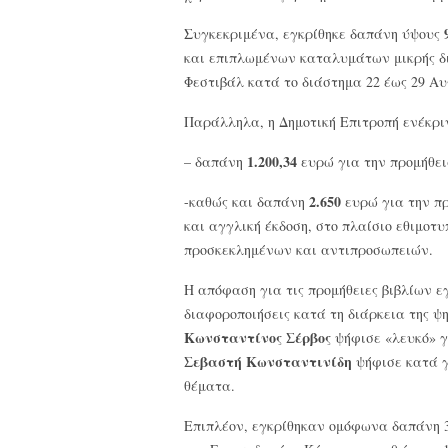
Συγκεκριμένα, εγκρίθηκε δαπάνη ύψους
και επιπλωμένων καταλυμάτων μικρής δι
Φεστιβάλ κατά το διάστημα 22 έως 29 Αυ
Παράλληλα, η Δημοτική Επιτροπή ενέκρι
1.200,34
– δαπάνη
ευρώ για την προμήθει
2.650
-καθώς και δαπάνη
ευρώ για την πρ
και αγγλική έκδοση, στο πλαίσιο εθιμοτ
προσκεκλημένων και αντιπροσωπειών.
Η απόφαση για τις προμήθειες βιβλίων 
διαφοροποιήσεις κατά τη διάρκεια της ψ
Κωνσταντίνος Σέρβος
ψήφισε «λευκό» γ
Σεβαστή Κωνσταντινίδη
ψήφισε κατά γ
θέματα.
Επιπλέον, εγκρίθηκαν ομόφωνα δαπάνη 3