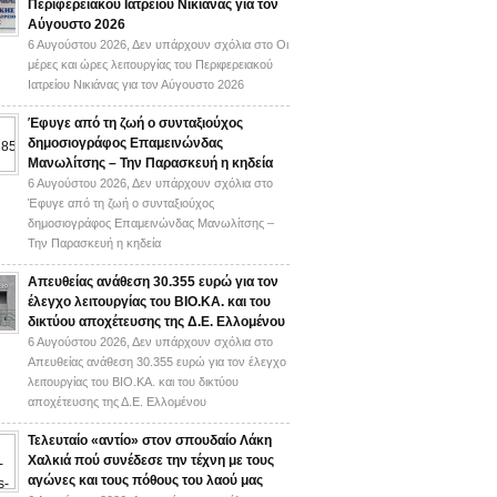
Περιφερειακού Ιατρείου Νικιάνας για τον
Αύγουστο 2026
6 Αυγούστου 2026,
Δεν υπάρχουν σχόλια
στο Οι
μέρες και ώρες λειτουργίας του Περιφερειακού
Ιατρείου Νικιάνας για τον Αύγουστο 2026
Έφυγε από τη ζωή ο συνταξιούχος
δημοσιογράφος Επαμεινώνδας
Μανωλίτσης – Την Παρασκευή η κηδεία
6 Αυγούστου 2026,
Δεν υπάρχουν σχόλια
στο
Έφυγε από τη ζωή ο συνταξιούχος
δημοσιογράφος Επαμεινώνδας Μανωλίτσης –
Την Παρασκευή η κηδεία
Απευθείας ανάθεση 30.355 ευρώ για τον
έλεγχο λειτουργίας του ΒΙΟ.ΚΑ. και του
δικτύου αποχέτευσης της Δ.Ε. Ελλομένου
6 Αυγούστου 2026,
Δεν υπάρχουν σχόλια
στο
Απευθείας ανάθεση 30.355 ευρώ για τον έλεγχο
λειτουργίας του ΒΙΟ.ΚΑ. και του δικτύου
αποχέτευσης της Δ.Ε. Ελλομένου
Τελευταίο «αντίο» στον σπουδαίο Λάκη
Χαλκιά πού συνέδεσε την τέχνη με τους
αγώνες και τους πόθους του λαού μας