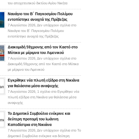
του αποχετευτικού δικτύου Αγίου Νικήτα
Ναυάγιο του Β΄ Παγκοσμίου Πολέμου
εντοπίστηκε ανοιχτά της Πρέβεζας
7 Αυγούστου 2026,
Δεν υπάρχουν σχόλια
στο
Ναυάγιο του Β΄ Παγκοσμίου Πολέμου
εντοπίστηκε ανοιχτά της Πρέβεζας
Διακομιδή 59χρονης από τον Καστό στο
Μύτικα με μέριμνα του Λιμενικού
7 Αυγούστου 2026,
Δεν υπάρχουν σχόλια
στο
Διακομιδή 59χρονης από τον Καστό στο Μύτικα
με μέριμνα του Λιμενικού
Εγκρίθηκε νέα πλωτή εξέδρα στη Νικιάνα
για θαλάσσια μέσα αναψυχής
7 Αυγούστου 2026,
1 σχόλιο
στο Εγκρίθηκε νέα
πλωτή εξέδρα στη Νικιάνα για θαλάσσια μέσα
αναψυχής
Το Δημοτικό Συμβούλιο ενέκρινε και
δεύτερη προτομή του Ιωάννη
Καποδίστρια στη Νικιάνα
7 Αυγούστου 2026,
Δεν υπάρχουν σχόλια
στο Το
Δημοτικό Συμβούλιο ενέκρινε και δεύτερη