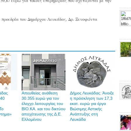
159,87 ευρώ για τόκους υπερημερίας που σχετίζονται με την
ν προεδρία του Δημάρχου Λευκάδας, Δρ. Ξενοφώντα
άδας
Απευθείας ανάθεση
Δήμος Λευκάδας: Άνοιξε
 40
30.355 ευρώ για τον
η πρόσκληση των 17,3
έλεγχο λειτουργίας του
εκατ. ευρώ για έργα
Το
ΒΙΟ.ΚΑ. και του δικτύου
Βιώσιμης Αστικής
ντημα»
αποχέτευσης της Δ.Ε.
Ανάπτυξης στη
Ελλομένου
Λευκάδα