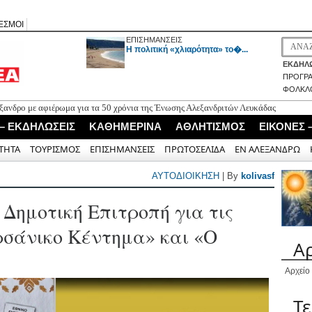
ΕΣΜΟΙ
ΕΠΙΣΗΜΑΝΣΕΙΣ
H πολιτική «χλιαρότητα» το�...
ΕΚΔΗΛΩ
ΠΡΟΓΡ
ΦΟΛΚΛ
ξανδρο με αφιέρωμα για τα 50 χρόνια της Ένωσης Αλεξανδριτών Λευκάδας
αλλάζει σε Λευκάδα και Μεγανήσι – Οι νέοι κανόνες για ξενοδοχεία, δόμηση
 – ΕΚΔΗΛΩΣΕΙΣ
ΚΑΘΗΜΕΡΙΝΑ
ΑΘΛΗΤΙΣΜΟΣ
ΕΙΚΟΝΕΣ 
υργία και παρακολούθηση του Βιολογικού Καθαρισμού και του αποχετευτικού
ΤΗΤΑ
ΤΟΥΡΙΣΜΟΣ
ΕΠΙΣΗΜΑΝΣΕΙΣ
ΠΡΩΤΟΣΕΛΙΔΑ
ΕΝ ΑΛΕΞΑΝΔΡΩ
έμου εντοπίστηκε ανοιχτά της Πρέβεζας
ΑΥΤΟΔΙΟΙΚΗΣΗ
| By
kolivasf
τό στο Μύτικα με μέριμνα του Λιμενικού
 Δημοτική Επιτροπή για τις
ρσάνικο Κέντημα» και «Ο
Α
Αρχείο
Τ