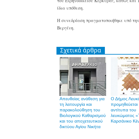
του Ειρηνοδικείου Κέρκυρας, καθώς και 
ίδια υπόθεση.
Η συνεδρίαση πραγματοποιήθηκε υπό τη
Βεργίνη.
Σχετικά άρθρα
Απευθείας ανάθεση για
Ο Δήμος Λευκ
τη λειτουργία και
προμηθεύεται
παρακολούθηση του
αντίτυπα του
Βιολογικού Καθαρισμού
λευκώματος «
και του αποχετευτικού
Καρσάνικο Κέ
δικτύου Αγίου Νικήτα