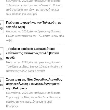
6 Αυγούστου 2026,
Δεν υπάρχουν σχόλια
στο
Τελευταίο «αντίο» στον σπουδαίο Λάκη Χαλκιά
πού συνέδεσε την τέχνη με τους αγώνες και
τους πόθους του λαού μας
Πρώτη μεταγραφή για τον Τηλυκράτη με
τον Νόα Λεβή
6 Αυγούστου 2026,
Δεν υπάρχουν σχόλια
στο
Πρώτη μεταγραφή για τον Τηλυκράτη με τον Νόα
Λεβή
Τσακίζει η ακρίβεια: Στα υψηλότερα
επίπεδα της πενταετίας πολλά βασικά
αγαθά!
6 Αυγούστου 2026,
Δεν υπάρχουν σχόλια
στο
Τσακίζει η ακρίβεια: Στα υψηλότερα επίπεδα της
πενταετίας πολλά βασικά αγαθά!
Συμμετοχή της Νέας Χορωδίας Λευκάδας
στην εκδήλωση «Το Μεσολόγγι τιμά το
νησί Κάλαμος»
6 Αυγούστου 2026,
Δεν υπάρχουν σχόλια
στο
Συμμετοχή της Νέας Χορωδίας Λευκάδας στην
εκδήλωση «Το Μεσολόγγι τιμά το νησί
Κάλαμος»