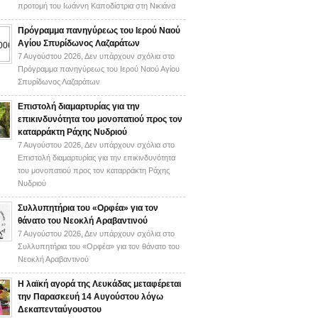
προτομή του Ιωάννη Καποδίστρια στη Νικιάνα
Πρόγραμμα πανηγύρεως του Ιερού Ναού
Αγίου Σπυρίδωνος Λαζαράτων
7 Αυγούστου 2026,
Δεν υπάρχουν σχόλια
στο
Πρόγραμμα πανηγύρεως του Ιερού Ναού Αγίου
Σπυρίδωνος Λαζαράτων
Επιστολή διαμαρτυρίας για την
επικινδυνότητα του μονοπατιού προς τον
καταρράκτη Ράχης Νυδριού
7 Αυγούστου 2026,
Δεν υπάρχουν σχόλια
στο
Επιστολή διαμαρτυρίας για την επικινδυνότητα
του μονοπατιού προς τον καταρράκτη Ράχης
Νυδριού
Συλλυπητήρια του «Ορφέα» για τον
θάνατο του Νεοκλή Αραβαντινού
7 Αυγούστου 2026,
Δεν υπάρχουν σχόλια
στο
Συλλυπητήρια του «Ορφέα» για τον θάνατο του
Νεοκλή Αραβαντινού
Η λαϊκή αγορά της Λευκάδας μεταφέρεται
την Παρασκευή 14 Αυγούστου λόγω
Δεκαπενταύγουστου