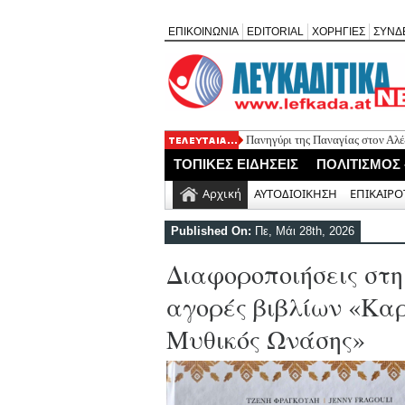
ΕΠΙΚΟΙΝΩΝΙΑ
EDITORIAL
ΧΟΡΗΓΙΕΣ
ΣΥΝΔ
Πανηγύρι της Παναγίας στον Αλέ
Νέο Τουριστικό Χωροταξικό: Τι 
ΤΟΠΙΚΕΣ ΕΙΔΗΣΕΙΣ
ΠΟΛΙΤΙΣΜΟΣ
και τουριστική ανάπτυξη
Απευθείας ανάθεση για τη λειτο
Αρχική
ΑΥΤΟΔΙΟΙΚΗΣΗ
ΕΠΙΚΑΙΡΟ
δικτύου Αγίου Νικήτα
Ναυάγιο του Β΄ Παγκοσμίου Πολ
Published On:
Πε, Μάι 28th, 2026
Διακομιδή 59χρονης από τον Κασ
Διαφοροποιήσεις στη
αγορές βιβλίων «Κα
Μυθικός Ωνάσης»