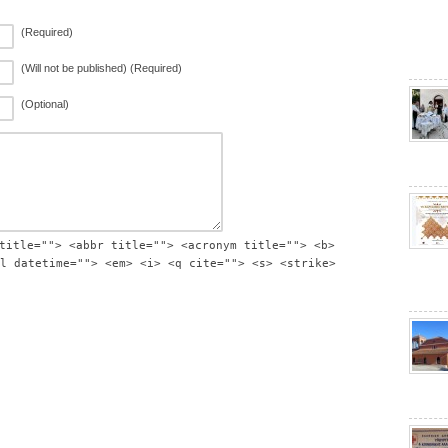
(Required)
(Will not be published) (Required)
(Optional)
title=""> <abbr title=""> <acronym title=""> <b>
l datetime=""> <em> <i> <q cite=""> <s> <strike>