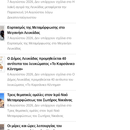
7 Αυγούστου 2026,
Δεν υπάρχουν σχόλια
στο Η
λαϊκή αγορά της Λευκάδας μεταφέρεται την
Παρασκευή 14 Αυγούστου λόγω
Δεκαπενταύγουστου
Εορτασμός της Μεταμόρφωσης στο
Μεγανήσι Λευκάδας
7 Αυγούστου 2026,
Δεν υπάρχουν σχόλια
στο
Εορτασμός της Μεταμόρφωσης στο Μεγανήσι
Λευκάδας
Ο Δήμος Λευκάδας προμηθεύεται 40
αντίτυπα του λευκώματος «Το Καρσάνικο
Κέντημα»
6 Αυγούστου 2026,
Δεν υπάρχουν σχόλια
στο Ο
Δήμος Λευκάδας προμηθεύεται 40 αντίτυπα του
λευκώματος «Το Καρσάνικο Κέντημα»
Τρεις θεματικές ομιλίες στον Ιερό Ναό
Μεταμορφώσεως του Σωτήρος Νικιάνας
6 Αυγούστου 2026,
Δεν υπάρχουν σχόλια
στο
Τρεις θεματικές ομιλίες στον Ιερό Ναό
Μεταμορφώσεως του Σωτήρος Νικιάνας
Οι μέρες και ώρες λειτουργίας του