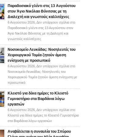
Παραδοσιακό γλέντι στις 13 Αυγούστου
στον Άγιο Νικόλαο Βόνιτσας με τη
Διαλεχτή και γνωστούς καλλιτέχνες
6 Αυγούστου 2026,
Δεν υπάρχουν σχόλια
στο
Παραδοσιακό γλέντι στις 13 Αυγούστου στον
Άγιο Νικόλαο Βόνιτσας με τη Διαλεχτή και
γνωστούς καλλιτέχνες
Νοσοκομείο Λευκάδας: Νοσηλευτές του
Χειρουργικού Τομέα ζητούν άμεση
ενίσχυση με προσωπικό
6 Αυγούστου 2026,
Δεν υπάρχουν σχόλια
στο
Νοσοκομείο Λευκάδας: Νοσηλευτές του
Χειρουργικού Τομέα ζητούν άμεση ενίσχυση με
προσωπικό
Κλειστό για δέκα ημέρες το Κλειστό
Γυμναστήριο στα Βαρδάνια λόγω
εργασιών
6 Αυγούστου 2026,
Δεν υπάρχουν σχόλια
στο
Κλειστό για δέκα ημέρες το Κλειστό Γυμναστήριο
στα Βαρδάνια λόγω εργασιών
Αναβάλλεται η συναυλία του Σπύρου