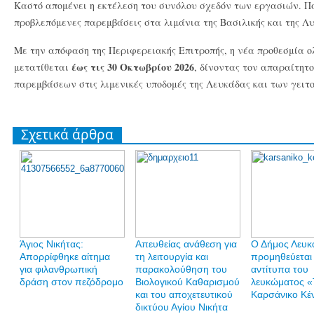
Καστό απομένει η εκτέλεση του συνόλου σχεδόν των εργασιών. Π
προβλεπόμενες παρεμβάσεις στα λιμάνια της Βασιλικής και της Λυ
Με την απόφαση της Περιφερειακής Επιτροπής, η νέα προθεσμία 
έως τις 30 Οκτωβρίου 2026
μετατίθεται
, δίνοντας τον απαραίτητ
παρεμβάσεων στις λιμενικές υποδομές της Λευκάδας και των γειτ
Σχετικά άρθρα
Άγιος Νικήτας:
Απευθείας ανάθεση για
Ο Δήμος Λευκ
Απορρίφθηκε αίτημα
τη λειτουργία και
προμηθεύεται
για φιλανθρωπική
παρακολούθηση του
αντίτυπα του
δράση στον πεζόδρομο
Βιολογικού Καθαρισμού
λευκώματος «
και του αποχετευτικού
Καρσάνικο Κέ
δικτύου Αγίου Νικήτα