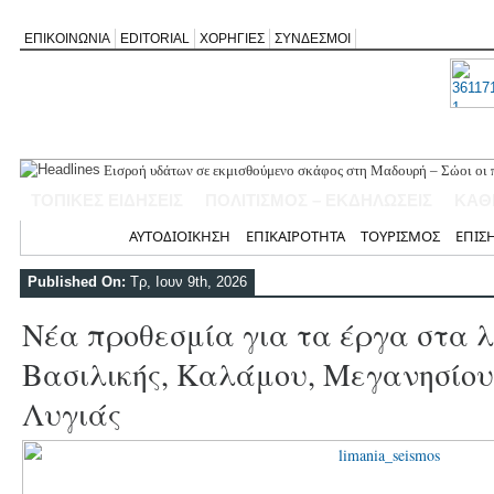
ΕΠΙΚΟΙΝΩΝΙΑ
EDITORIAL
ΧΟΡΗΓΙΕΣ
ΣΥΝΔΕΣΜΟΙ
Εισροή υδάτων σε εκμισθούμενο σκάφος στη Μαδουρή – Σώοι οι π
ΣΧΟΛΙΟ ΣΤΟ ΔΗΜΟΣΙΕΥΜΑ: «Η Φαρμακολύτρια» του Αλέξανδρου
ΤΟΠΙΚΕΣ ΕΙΔΗΣΕΙΣ
ΠΟΛΙΤΙΣΜΟΣ – ΕΚΔΗΛΩΣΕΙΣ
ΚΑΘ
Καλλιγωνίου (της Χριστίνας Μιχαλά)
Άγιος Νικήτας: Απορρίφθηκε αίτημα για φιλανθρωπική δράση στ
Αρχική
ΑΥΤΟΔΙΟΙΚΗΣΗ
ΕΠΙΚΑΙΡΟΤΗΤΑ
ΤΟΥΡΙΣΜΟΣ
ΕΠΙΣ
Πανηγύρι της Παναγίας στον Αλέξανδρο με αφιέρωμα για τα 50 χ
Νέο Τουριστικό Χωροταξικό: Τι αλλάζει σε Λευκάδα και Μεγανήσι
Published On:
Τρ, Ιουν 9th, 2026
και τουριστική ανάπτυξη
Νέα προθεσμία για τα έργα στα 
Βασιλικής, Καλάμου, Μεγανησίου
Λυγιάς