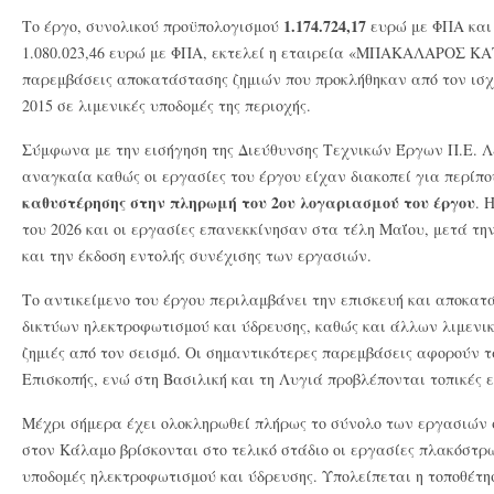
1.174.724,17
Το έργο, συνολικού προϋπολογισμού
ευρώ με ΦΠΑ και 
1.080.023,46 ευρώ με ΦΠΑ, εκτελεί η εταιρεία «ΜΠΑΚΑΛΑΡΟΣ 
παρεμβάσεις αποκατάστασης ζημιών που προκλήθηκαν από τον ισχυ
2015 σε λιμενικές υποδομές της περιοχής.
Σύμφωνα με την εισήγηση της Διεύθυνσης Τεχνικών Έργων Π.Ε. Λ
αναγκαία καθώς οι εργασίες του έργου είχαν διακοπεί για περίπο
καθυστέρησης στην πληρωμή του 2ου λογαριασμού του έργου
. 
του 2026 και οι εργασίες επανεκκίνησαν στα τέλη Μαΐου, μετά τη
και την έκδοση εντολής συνέχισης των εργασιών.
Το αντικείμενο του έργου περιλαμβάνει την επισκευή και αποκα
δικτύων ηλεκτροφωτισμού και ύδρευσης, καθώς και άλλων λιμεν
ζημιές από τον σεισμό. Οι σημαντικότερες παρεμβάσεις αφορούν 
Επισκοπής, ενώ στη Βασιλική και τη Λυγιά προβλέπονται τοπικές
Μέχρι σήμερα έχει ολοκληρωθεί πλήρως το σύνολο των εργασιών σ
στον Κάλαμο βρίσκονται στο τελικό στάδιο οι εργασίες πλακόστρω
υποδομές ηλεκτροφωτισμού και ύδρευσης. Υπολείπεται η τοποθέτη