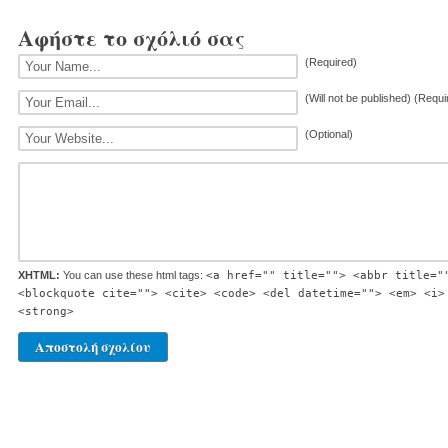
Αφήστε το σχόλιό σας
(Required)
(Will not be published) (Requi
(Optional)
XHTML:
You can use these html tags:
<a href="" title=""> <abbr title="
<blockquote cite=""> <cite> <code> <del datetime=""> <em> <i>
<strong>