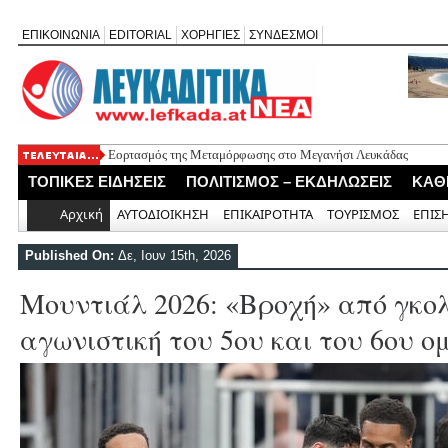
ΕΠΙΚΟΙΝΩΝΙΑ
EDITORIAL
ΧΟΡΗΓΙΕΣ
ΣΥΝΔΕΣΜΟΙ
Εορτασμός της Μεταμόρφωσης στο Μεγανήσι Λευκάδας
Ο Δήμος Λευκάδας προμηθεύεται 40 αντίτυπα του λευκώματος
ΤΟΠΙΚΕΣ ΕΙΔΗΣΕΙΣ
ΠΟΛΙΤΙΣΜΟΣ – ΕΚΔΗΛΩΣΕΙΣ
ΚΑΘ
Τρεις θεματικές ομιλίες στον Ιερό Ναό Μεταμορφώσεως του Σω
Οι μέρες και ώρες λειτουργίας του Περιφερειακού Ιατρείου Νικ
Αρχική
ΑΥΤΟΔΙΟΙΚΗΣΗ
ΕΠΙΚΑΙΡΟΤΗΤΑ
ΤΟΥΡΙΣΜΟΣ
ΕΠΙΣ
Έφυγε από τη ζωή ο συνταξιούχος δημοσιογράφος Επαμεινώνδ
Published On:
Δε, Ιουν 15th, 2026
Μουντιάλ 2026: «Βροχή» από γκο
αγωνιστική του 5ου και του 6ου ο