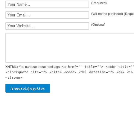
(Required)
(Will not be published) (Requi
(Optional)
XHTML:
You can use these html tags:
<a href="" title=""> <abbr title="
<blockquote cite=""> <cite> <code> <del datetime=""> <em> <i>
<strong>