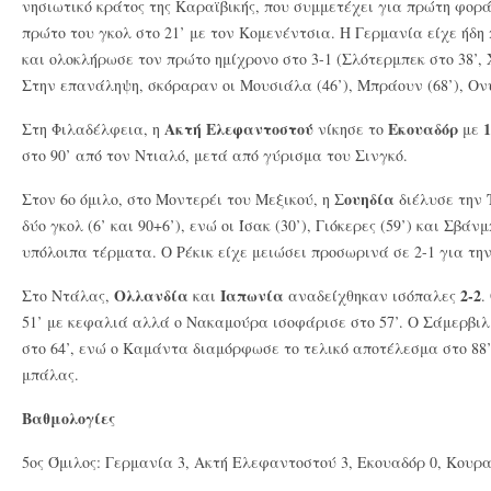
νησιωτικό κράτος της Καραϊβικής, που συμμετέχει για πρώτη φορά
πρώτο του γκολ στο 21’ με τον Κομενέντσια. Η Γερμανία είχε ήδη 
και ολοκλήρωσε τον πρώτο ημίχρονο στο 3-1 (Σλότερμπεκ στο 38’, 
Στην επανάληψη, σκόραραν οι Μουσιάλα (46’), Μπράουν (68’), Ονυν
Ακτή Ελεφαντοστού
Εκουαδόρ
1
Στη Φιλαδέλφεια, η
νίκησε το
με
στο 90’ από τον Ντιαλό, μετά από γύρισμα του Σινγκό.
Σουηδία
Στον 6ο όμιλο, στο Μοντερέι του Μεξικού, η
διέλυσε την
δύο γκολ (6’ και 90+6’), ενώ οι Ίσακ (30’), Γιόκερες (59’) και Σβά
υπόλοιπα τέρματα. Ο Ρέκικ είχε μειώσει προσωρινά σε 2-1 για την
Ολλανδία
Ιαπωνία
2-2
Στο Ντάλας,
και
αναδείχθηκαν ισόπαλες
.
51’ με κεφαλιά αλλά ο Νακαμούρα ισοφάρισε στο 57’. Ο Σάμερβιλ
στο 64’, ενώ ο Καμάντα διαμόρφωσε το τελικό αποτέλεσμα στο 88’
μπάλας.
Βαθμολογίες
5ος Όμιλος: Γερμανία 3, Ακτή Ελεφαντοστού 3, Εκουαδόρ 0, Κουρα