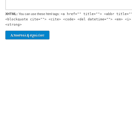
XHTML:
You can use these html tags:
<a href="" title=""> <abbr title="
<blockquote cite=""> <cite> <code> <del datetime=""> <em> <i>
<strong>