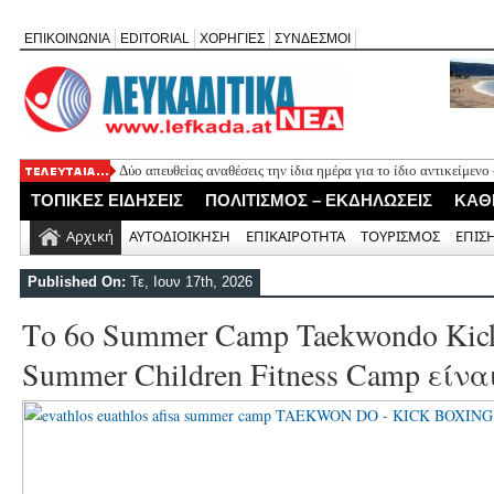
ΕΠΙΚΟΙΝΩΝΙΑ
EDITORIAL
ΧΟΡΗΓΙΕΣ
ΣΥΝΔΕΣΜΟΙ
Δύο απευθείας αναθέσεις την ίδια ημέρα για το ίδιο αντικείμεν
Πλήθος κόσμου τίμησε τη μνήμη του φιλολόγου Χαρίλαου Κούρ
ΤΟΠΙΚΕΣ ΕΙΔΗΣΕΙΣ
ΠΟΛΙΤΙΣΜΟΣ – ΕΚΔΗΛΩΣΕΙΣ
ΚΑΘ
καταλάβατε, παιδιά;»
Ο ΠΑΣ Σφακιωτών απέκτησε τον επιθετικό μέσο Γιώργο Ορφα
Αρχική
ΑΥΤΟΔΙΟΙΚΗΣΗ
ΕΠΙΚΑΙΡΟΤΗΤΑ
ΤΟΥΡΙΣΜΟΣ
ΕΠΙΣ
Θαν. Καββαδάς: Έργα 7 εκ. στη Λευκάδα από το Ταμείο Ανάκα
H πολιτική «χλιαρότητα» του «AΠΕΧΩ» (του Ανδρέα Γεωργάκη
Published On:
Τε, Ιουν 17th, 2026
Το 6ο Summer Camp Taekwondo Kic
Summer Children Fitness Camp είνα