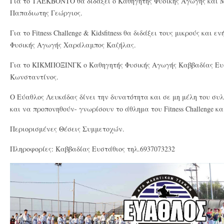
Για το ΤΑΕΚΒΟΝΤΟ θα διδάξει ο Καθηγητης Φυσικής Αγωγής και
Παπαδιωτης Γεώργιος.
Για το Fitness Challenge & Kidsfitness θα διδάξει τους μικρούς και 
Φυσικής Αγωγής Χαράλαμπος Καζήλας.
Για το ΚΙΚΜΠΟΞΙΝΓΚ ο Καθηγητής Φυσικής Αγωγής Καββαδίας Ευσ
Κωνσταντίνος.
Ο Εύαθλος Λευκάδας δίνει την δυνατότητα και σε μη μέλη του συ
και να προπονηθούν- γνωρίσουν το άθλημα του Fitness Challenge και 
Περιορισμένες Θέσεις Συμμετοχών.
Πληροφορίες: Καββαδίας Ευστάθιος τηλ.6937073232