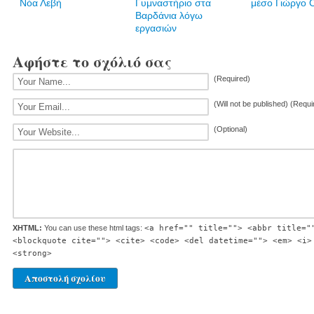
Νόα Λεβή
Γυμναστήριο στα
μέσο Γιώργο 
Βαρδάνια λόγω
εργασιών
Αφήστε το σχόλιό σας
(Required)
(Will not be published) (Requi
(Optional)
XHTML:
You can use these html tags:
<a href="" title=""> <abbr title="
<blockquote cite=""> <cite> <code> <del datetime=""> <em> <i>
<strong>