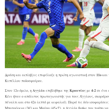
11ο
Δράση και εκπλήξεις επιφύλαξε η πρώτη αγωνιστική στον
και
Κυπέλλου ποδοσφαίρου.
Αγγλία
Κροατίας
4-2
Στον 12ο όμιλο, η
επιβλήθηκε της
με
σε ένα 
Κέιν ήταν ο απόλυτος πρωταγωνιστής για τους Άγγλους, σκοράρον
πέναλτι και στο 42ο λεπτό με κεφαλιά). Παρά τις δύο ισοφαρίσεις
Μπατούρινα (36′) και Μούσα (45+5′), η Αγγλία βρήκε τον τρόπο να