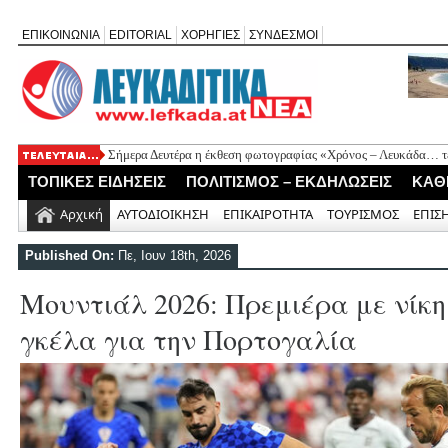
ΕΠΙΚΟΙΝΩΝΙΑ
EDITORIAL
ΧΟΡΗΓΙΕΣ
ΣΥΝΔΕΣΜΟΙ
Σήμερα Δευτέρα η έκθεση φωτογραφίας «Χρόνος – Λευκάδα… τέ
Ψήφισμα διαμαρτυρίας των κατοίκων Καβάλου για την έλλειψη
ΤΟΠΙΚΕΣ ΕΙΔΗΣΕΙΣ
ΠΟΛΙΤΙΣΜΟΣ – ΕΚΔΗΛΩΣΕΙΣ
ΚΑΘ
«Έφυγε» σε ηλικία 74 ετών ο ηθοποιός Νίκος Καλογερόπουλος
Η Λευκάδα τίμησε τον δικό της Ηλία Λογοθέτη σε μια βραδιά γ
Αρχική
ΑΥΤΟΔΙΟΙΚΗΣΗ
ΕΠΙΚΑΙΡΟΤΗΤΑ
ΤΟΥΡΙΣΜΟΣ
ΕΠΙΣ
Θεία Λειτουργία για τους απόδημους Αλεξανδρίτες στον Άγιο 
Published On:
Πε, Ιουν 18th, 2026
Μουντιάλ 2026: Πρεμιέρα με νίκη
γκέλα για την Πορτογαλία