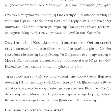
ημίχρονο με τα γκολ των Μπέλιγχαμ (48′) και Ράσφορντ (85′), φτά
Γκάνα
Στο άλλο παιχνίδι του ομίλου, η
πήρε μια σπουδαία νίκη μ
γκολ του Γίρενκι στο 5ο λεπτό των καθυστερήσεων. Ο αγώνας έδει
ισοπαλία, αλλά το ύστατο χτύπημα της Γκάνας της έδωσε τρεις πο
σε ισχυρή θέση ενόψει των αγώνων με Αγγλία και Κροατία.
Κολομβία
Ουζμπεκιστά
Στον 11ο όμιλο, η
επικράτησε άνετα του
ήταν ο κορυφαίος της αναμέτρησης, με ένα γκολ και μία ασίστ, β
ξεκινήσει ιδανικά τη διοργάνωση. Το Ουζμπεκιστάν, στην πρώτη τ
Μουντιάλ, κατάφερε να ισοφαρίσει προσωρινά στο 60′ με τον Φα
Κολομβίας ήταν εμφανής και της χάρισε τη νίκη.
Πορτογ
Τη μεγαλύτερη έκπληξη της αγωνιστικής την προκάλεσε η
1-1
Κονγκό
ισόπαλη
με την μαχητική ΛΔ του
. Οι Ίβηρες προηγήθηκα
αλλά οι Κονγκολέζοι ισοφάρισαν με κεφαλιά του Βίσα στο 45+5′,
σε τελική φάση Μουντιάλ. Η γκέλα αυτή έφερε την Πορτογαλία στ
Κολομβία να επωφελείται και να βρίσκεται στην κορυφή.
Πρεμιέρα στη δεύτερη αγωνιστική