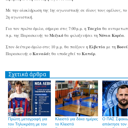
Με την ολοκλήρωση της 1ης αγωνιστικής σε όλους τους ομίλους, τ
2η αγωνιστική.
Τσεχία
Για τον πρώτο όμιλο, σήμερα στις 7:00 μ.μ. η
θα αντιμετωπ
Μεξικό
Νότια Κορέα
π.μ. της Παρασκευής το
θα φιλοξενήσει τη
.
Ελβετία
Βοσνί
Στον δεύτερο όμιλο στις 10 μ.μ. θα παίξουν η
με τη
Καναδάς
Κατάρ
Παρασκευής ο
θα υποδεχθεί το
.
Σχετικά άρθρα
Πρώτη μεταγραφή για
Κλειστό για δέκα ημέρες
Ο ΠΑΣ Σφακι
τον Τηλυκράτη με τον
το Κλειστό
απέκτησε τον 