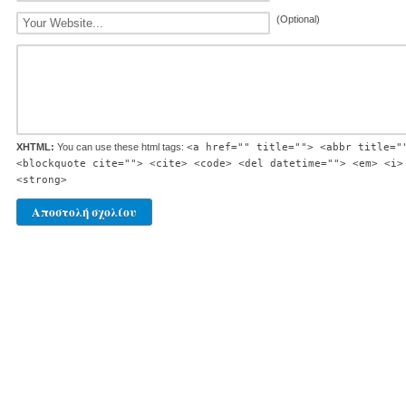
(Optional)
XHTML:
You can use these html tags:
<a href="" title=""> <abbr title="
<blockquote cite=""> <cite> <code> <del datetime=""> <em> <i>
<strong>