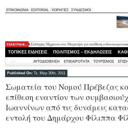
ΕΠΙΚΟΙΝΩΝΙΑ
EDITORIAL
ΧΟΡΗΓΙΕΣ
ΣΥΝΔΕΣΜΟΙ
Σύλληψη 58χρονου στο Μεγανήσι για υπόθεση ενδοοικογενειακ
Δύο συλλήψεις για κατοχή κάνναβης στη Λευκάδα στο πλαίσιο
ΤΟΠΙΚΕΣ ΕΙΔΗΣΕΙΣ
ΠΟΛΙΤΙΣΜΟΣ – ΕΚΔΗΛΩΣΕΙΣ
ΚΑΘ
Mέχρι τον Άγιο Νικόλαο Βόνιτσας έφτανε σήμερα το μεσημέρι 
Αφιέρωμα στον Ηλία Λογοθέτη απόψε στο Κηποθέατρο «Άγγελο
Αρχική
ΑΥΤΟΔΙΟΙΚΗΣΗ
ΕΠΙΚΑΙΡΟΤΗΤΑ
ΤΟΥΡΙΣΜΟΣ
ΕΠΙΣ
Η ΕΠ Ηπείρου – Κέρκυρας – Λευκάδας του ΚΚΕ πραγματοποίησε
Γράμμο
Published On:
Τε, Μαρ 30th, 2011
Σωματεία του Νομού Πρέβεζας κ
επίθεση εναντίον των συμβασιού
Ιωαννίνων από τις δυνάμεις κατα
εντολή του Δημάρχου Φίλιππα Φί