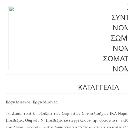
ΣΥΝ
ΝΟΜ
ΣΩΜ
ΝΟΜ
ΣΩΜΑΤ
ΝΟΜ
ΚΑΤΑΓΓΕΛΙΑ
Εργαζόμενοι, Εργαζόμενες,
Τα Διοικητικά Συμβούλια των Σωματίων Συνταξιούχων ΙΚΑ Νομού
Πρέβεζας, Οδηγών Ν. Πρέβεζας καταγγέλλουν την θρασύτατη επίθ
του Δήμου Ιωαννίνων στο Δημαρχείο από τις δυνάμεις καταστολή