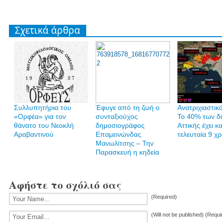
Σχετικά άρθρα
Συλλυπητήρια του
Έφυγε από τη ζωή ο
Ανατριχιαστικά
«Ορφέα» για τον
συνταξιούχος
Το 40% των δ
θάνατο του Νεοκλή
δημοσιογράφος
Αττικής έχει κα
Αραβαντινού
Επαμεινώνδας
τελευταία 9 χρ
Μανωλίτσης – Την
Παρασκευή η κηδεία
Αφήστε το σχόλιό σας
(Required)
(Will not be published) (Requi