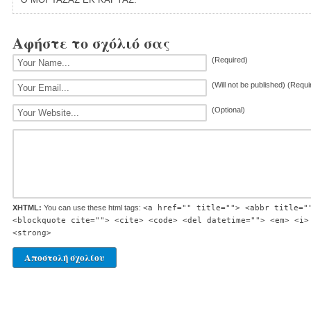
Αφήστε το σχόλιό σας
(Required)
(Will not be published) (Requi
(Optional)
XHTML:
You can use these html tags:
<a href="" title=""> <abbr title="
<blockquote cite=""> <cite> <code> <del datetime=""> <em> <i>
<strong>