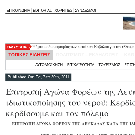
ΕΠΙΚΟΙΝΩΝΙΑ
EDITORIAL
ΧΟΡΗΓΙΕΣ
ΣΥΝΔΕΣΜΟΙ
Ψήφισμα διαμαρτυρίας των κατοίκων Καβάλου για την έλλειψη
«Έφυγε» σε ηλικία 74 ετών ο ηθοποιός Νίκος Καλογερόπουλος
ΤΟΠΙΚΕΣ ΕΙΔΗΣΕΙΣ
ΠΟΛΙΤΙΣΜΟΣ – ΕΚΔΗΛΩΣΕΙΣ
ΚΑΘ
Η Λευκάδα τίμησε τον δικό της Ηλία Λογοθέτη σε μια βραδιά γ
Θεία Λειτουργία για τους απόδημους Αλεξανδρίτες στον Άγιο 
Αρχική
ΑΥΤΟΔΙΟΙΚΗΣΗ
ΕΠΙΚΑΙΡΟΤΗΤΑ
ΤΟΥΡΙΣΜΟΣ
ΕΠΙΣ
Σύλληψη 58χρονου στο Μεγανήσι για υπόθεση ενδοοικογενειακ
Published On:
Πα, Σεπ 30th, 2011
Επιτροπή Αγώνα Φορέων της Λευ
ιδιωτικοποίησης του νερού: Κερδ
κερδίσουμε και τον πόλεμο
ΕΠΙΤΡΟΠΗ ΑΓΩΝΑ ΦΟΡΕΩΝ ΤΗΣ ΛΕΥΚΑΔΑΣ ΚΑΤΑ ΤΗΣ ΙΔ