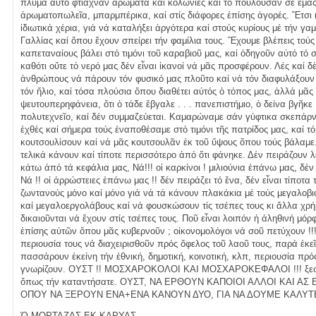
πλύμα αὐτό φτιάχναν ἀρώματα καί κολώνιες καί τό πουλοῦσαν σέ ἐμᾶς
ἀρωματοπωλεῖα, μπαρμπέρικα, καί στίς διάφορες ἐπίσης ἀγορές. Ἔτσι κ
ἰδιωτικά χέρια, γιά νά καταλήξει ἀργότερα καί στούς κυρίους μέ τήν γα
Γαλλίας καί ὅπου ἔχουν σπείρει τήν φαμίλια τους. Ἔχουμε βλέπεις το
καπεταναίους βάλει στό τιμόνι τοῦ καραβιοῦ μας, καί ὁδηγοῦν αὐτό τ
καθότι οὔτε τό νερό μας δέν εἶναι ἱκανοί νά μᾶς προσφέρουν. Λές καί 
ἀνθρώπους νά πάρουν τόν φυσικό μας πλοῦτο καί νά τόν διαφυλάξουν 
τόν ἥλιο, καί τόσα πλούσια ὅπου διαθέτει αὐτός ὁ τόπος μας, ἀλλά μᾶς
ψευτουπερηφάνεια, ὅτι ὁ τάδε ἔβγαλε . . . πανεπιστήμιο, ὁ δείνα βγῆκε
πολυτεχνεῖο, καί δέν συμμαζεύεται. Καμαρώναμε σάν γύφτικα σκεπάρνι
ἐχθές καί σήμερα τούς ἐναποθέσαμε στό τιμόνι τῆς πατρίδος μας, καί τ
κουτσουλίσουν καί νά μᾶς κουτσουλᾶν ἐκ τοῦ ὕψους ὅπου τούς βάλαμε
τελικά κάνουν καί τίποτε περισσότερο ἀπό ὅτι φάνηκε. Δέν πειράζουν λ
κάτω ἀπό τά κεφάλια μας, Νά!!! οἱ καρκίνοι ! μιλιούνια ἐπάνω μας, δέ
Νά !! οἱ ἀρρώστειες ἐπάνω μας !! δέν πειράζει τό ἕνα, δέν εἶναι τίποτ
ζωντανούς μόνο καί μόνο γιά νά τά κάνουν πλακάκια μέ τούς μεγαλοβι
καί μεγαλοεργολάβους καί νά φουσκώσουν τίς τσέπες τους κι ἄλλα χρ
δικαιοῦνται νά ἔχουν στίς τσέπες τους. Ποῦ εἶναι λοιπόν ἡ ἀληθινή μό
ἐπίσης αὐτῶν ὅπου μᾶς κυβερνοῦν ; οἰκονομολόγοι νά σοῦ πετύχουν !!!
περιουσία τους νά διαχειρισθοῦν πρός ὄφελος τοῦ λαοῦ τους, παρά ἐκε
πασσάρουν ἐκείνη τήν ἐθνική, δημοτική, κοινοτική, κλπ, περιουσία πρός
γνωρίζουν. ΟΥΣΤ !! ΜΟΣΧΑΡΟΚΟΛΟΙ ΚΑΙ ΜΟΣΧΑΡΟΚΕΦΑΛΟΙ !!! ξεσκ
ὅπως τήν καταντήσατε. ΟΥΣΤ, ΝΑ ΕΡΘΟΥΝ ΚΑΠΟΙΟΙ ΑΛΛΟΙ ΚΑΙ ΑΣ
ΟΠΟΥ ΝΑ ΞΕΡΟΥΝ ΕΝΑ+ΕΝΑ ΚΑΝΟΥΝ ΔΥΟ, ΓΙΑ ΝΑ ΔΟΥΜΕ ΚΑΛΥ
Ὁ ΜΟΡΤΑΖΑΣ ΕΚ ΚΑΡΥΑΣ.