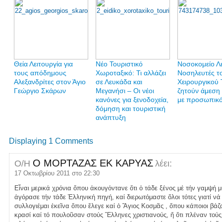
Θεία Λειτουργία για
Νέο Τουριστικό
Νοσοκομείο Λ
τους απόδημους
Χωροταξικό: Τι αλλάζει
Νοσηλευτές τ
Αλεξανδρίτες στον Άγιο
σε Λευκάδα και
Χειρουργικού 
Γεώργιο Σκάρων
Μεγανήσι – Οι νέοι
ζητούν άμεση
κανόνες για ξενοδοχεία,
με προσωπικ
δόμηση και τουριστική
ανάπτυξη
Displaying 1 Comments
Ο ΜΟΡΤΑΖΑΣ ΕΚ ΚΑΡΥΑΣ
Ο/Η
λέει:
17 Οκτωβρίου 2011 στο 22:30
Εἶναι μερικά χρόνια ὅπου ἀκουγόντανε ὅτι ὁ τάδε ξένος μέ τήν γαμψή 
ἀγόρασε τήν τάδε Ἑλληνική πηγή, καί διερωτόμαστε ὅλοι τότες γιατί νά 
συλλογιέμαι ἐκεῖνα ὅπου ἔλεγε καί ὁ Ἅγιος Κοσμᾶς , ὅπου κάποιοι βάζα
κρασί καί τό πουλοῦσαν στούς Ἕλληνες χριστιανούς, ἤ ὅτι πλέναν τούς ν