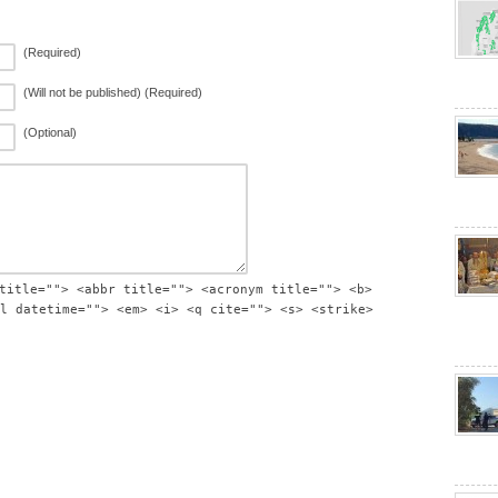
(Required)
(Will not be published) (Required)
(Optional)
title=""> <abbr title=""> <acronym title=""> <b>
l datetime=""> <em> <i> <q cite=""> <s> <strike>