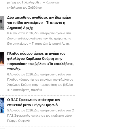
μνήμη του Ηλία Λογοθέτη – Κανονικά η
εκδήλωση του Σαββάτου
Δύο απευθείας αναθέσεις την ίδια ημέρα
για το ίδιο αντικείμενο – Τι απαντά η
Δημοτική Αρχή;
6 Αυγούστου 2026,
Δεν υπάρχουν σχόλια
στο
Δύο απευθείας αναθέσεις την ίδια ημέρα για το
ίδιο αντικείμενο – Τι απαντά η Δημοτική Αρχή;
Πλήθος κόσμου τίμησε τη μνήμη του
φιλολόγου Χαρίλαου Κούρτη στην
παρουσίαση του βιβλίου «Το καταλάβατε,
παιδιά;»
6 Αυγούστου 2026,
Δεν υπάρχουν σχόλια
στο
Πλήθος κόσμου τίμησε τη μνήμη του φιλολόγου
Χαρίλαου Κούρτη στην παρουσίαση του βιβλίου
«Το καταλάβατε, παιδιά;»
Ο ΠΑΣ Σφακιωτών απέκτησε τον
επιθετικό μέσο Γιώργο Ορφανό
5 Αυγούστου 2026,
Δεν υπάρχουν σχόλια
στο Ο
ΠΑΣ Σφακιωτών απέκτησε τον επιθετικό μέσο
Γιώργο Ορφανό