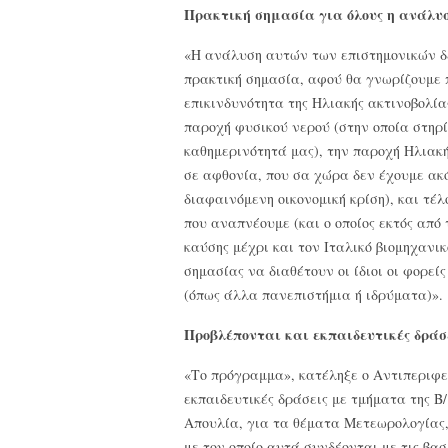
Πρακτική σημασία για όλους η ανάλυ
«Η ανάλυση αυτών των επιστημονικών δε
πρακτική σημασία, αφού θα γνωρίζουμε π
επικινδυνότητα της Ηλιακής ακτινοβολίας
παροχή φυσικού νερού (στην οποία στηρί
καθημερινότητά μας), την παροχή Ηλιακ
σε αφθονία, που σα χώρα δεν έχουμε α
διαφαινόμενη οικονομική κρίση), και τ
που αναπνέουμε (και ο οποίος εκτός από
καύσης μέχρι και τον Ιταλικό βιομηχανι
σημασίας να διαθέτουν οι ίδιοι οι φορείς
(όπως άλλα πανεπιστήμια ή ιδρύματα)».
Προβλέπονται και εκπαιδευτικές δράσ
«Το πρόγραμμα», κατέληξε ο Αντιπεριφ
εκπαιδευτικές δράσεις με τμήματα της Β/
Απουλία, για τα θέματα Μετεωρολογίας,
με τον οποίο αυτά συνδέονται με τις βασ