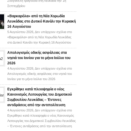
Ζουγανέλη τραγουδά στη Λευκάδα την 1η
Σεπτεμβρίου
«Βαρκαρόλα» από τη Νέα Χορωδία
Λευκάδας στο Δυτικό Κανάλι την Κυριακή
16 Αυγούστου
5 Αυγούστου 2026,
Δεν υπάρχουν σχόλια
στο
«Βαρκαρόλα» από τη Νέα Χορωδία Λευκάδας
στο Δυτικό Κανάλι την Κυριακή 16 Αυγούστου
Απολογισμός οδικής ασφάλειας στα
νησιά του Ιονίου για το μήνα Ιούλιο του
2026
4 Αυγούστου 2026,
Δεν υπάρχουν σχόλια
στο
Απολογισμός οδικής ασφάλειας στα νησιά του
Ιονίου για το μήνα Ιούλιο του 2026
Εγκρίθηκε κατά πλειοψηφία ο νέος
Κανονισμός Λειτουργίας του Δημοτικού
Συμβουλίου Λευκάδας – Έντονες
αντιδράσεις από την αντιπολίτευση
4 Αυγούστου 2026,
Δεν υπάρχουν σχόλια
στο
Εγκρίθηκε κατά πλειοψηφία ο νέος Κανονισμός
Λειτουργίας του Δημοτικού Συμβουλίου Λευκάδας
– Έντονες αντιδράσεις από την αντιπολίτευση