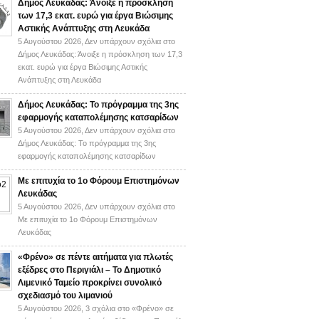
Δήμος Λευκάδας: Άνοιξε η πρόσκληση
των 17,3 εκατ. ευρώ για έργα Βιώσιμης
Αστικής Ανάπτυξης στη Λευκάδα
5 Αυγούστου 2026,
Δεν υπάρχουν σχόλια
στο
Δήμος Λευκάδας: Άνοιξε η πρόσκληση των 17,3
εκατ. ευρώ για έργα Βιώσιμης Αστικής
Ανάπτυξης στη Λευκάδα
Δήμος Λευκάδας: Το πρόγραμμα της 3ης
εφαρμογής καταπολέμησης κατσαρίδων
5 Αυγούστου 2026,
Δεν υπάρχουν σχόλια
στο
Δήμος Λευκάδας: Το πρόγραμμα της 3ης
εφαρμογής καταπολέμησης κατσαρίδων
Με επιτυχία το 1ο Φόρουμ Επιστημόνων
Λευκάδας
5 Αυγούστου 2026,
Δεν υπάρχουν σχόλια
στο
Με επιτυχία το 1ο Φόρουμ Επιστημόνων
Λευκάδας
«Φρένο» σε πέντε αιτήματα για πλωτές
εξέδρες στο Περιγιάλι – Το Δημοτικό
Λιμενικό Ταμείο προκρίνει συνολικό
σχεδιασμό του λιμανιού
5 Αυγούστου 2026,
3 σχόλια
στο «Φρένο» σε