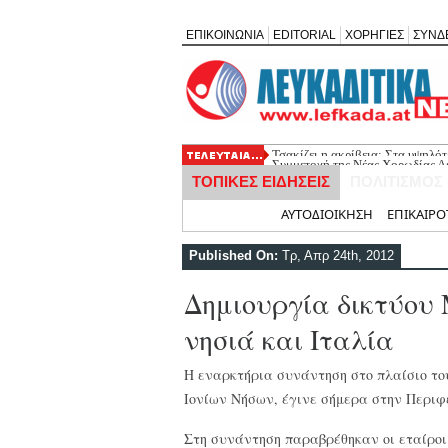
ΕΠΙΚΟΙΝΩΝΙΑ
EDITORIAL
ΧΟΡΗΓΙΕΣ
ΣΥΝΔ
Συμμετοχή της Νέας Χορωδίας Λ
ΤΟΠΙΚΕΣ ΕΙΔΗΣΕΙΣ
ΠΟΛΙΤΙΣΜΟΣ
Αρχική
ΑΥΤΟΔΙΟΙΚΗΣΗ
ΕΠΙΚΑΙΡΟ
Published On:
Τρ, Απρ 24th, 2012
Δημιουργία δικτύου
νησιά και Ιταλία
Η εναρκτήρια συνάντηση στο πλαίσιο του 
Ιονίων Νήσων, έγινε σήμερα στην Περιφ
Στη συνάντηση παραβρέθηκαν
οι εταίρο