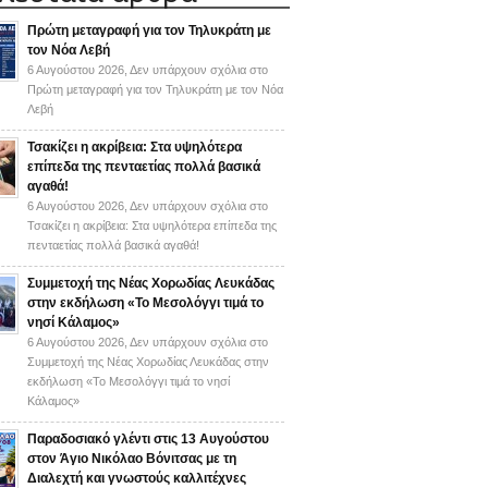
Πρώτη μεταγραφή για τον Τηλυκράτη με
τον Νόα Λεβή
6 Αυγούστου 2026,
Δεν υπάρχουν σχόλια
στο
Πρώτη μεταγραφή για τον Τηλυκράτη με τον Νόα
Λεβή
Τσακίζει η ακρίβεια: Στα υψηλότερα
επίπεδα της πενταετίας πολλά βασικά
αγαθά!
6 Αυγούστου 2026,
Δεν υπάρχουν σχόλια
στο
Τσακίζει η ακρίβεια: Στα υψηλότερα επίπεδα της
πενταετίας πολλά βασικά αγαθά!
Συμμετοχή της Νέας Χορωδίας Λευκάδας
στην εκδήλωση «Το Μεσολόγγι τιμά το
νησί Κάλαμος»
6 Αυγούστου 2026,
Δεν υπάρχουν σχόλια
στο
Συμμετοχή της Νέας Χορωδίας Λευκάδας στην
εκδήλωση «Το Μεσολόγγι τιμά το νησί
Κάλαμος»
Παραδοσιακό γλέντι στις 13 Αυγούστου
στον Άγιο Νικόλαο Βόνιτσας με τη
Διαλεχτή και γνωστούς καλλιτέχνες