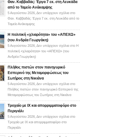
Θαν. Καββαδάς: Έργα 7 εκ. στη Λευκάδα
από το Ταμείο Ανάκαμψης
5 Αυγούστου 2026,
Δεν υπάρχουν σχόλια
στο
Θαν. Καββαδάς: Έργα 7 εκ. στη Λευκάδα από το
Ταμείο Ανάκαμψης
H πολιτική «χλιαρότητα» του «AΠΕΧΩ»
(του Ανδρέα Γεωργάκη)
5 Αυγούστου 2026,
Δεν υπάρχουν σχόλια
στο H
πολιτική «χλιαρότητα» του «AΠΕΧΩ» (του
Ανδρέα Γεωργάκη)
Πλήθος πιστών στον πανηγυρικό
Εσπερινό της Μεταμορφώσεως του
Σωτήρος στη Νικιάνα
5 Αυγούστου 2026,
Δεν υπάρχουν σχόλια
στο
Πλήθος πιστών στον πανηγυρικό Εσπερινό της
Μεταμορφώσεως του Σωτήρος στη Νικιάνα
Τροχαίο με ΙΧ και απορριμματοφόρο στο
Περιγιάλι
5 Αυγούστου 2026,
Δεν υπάρχουν σχόλια
στο
Τροχαίο με ΙΧ και απορριμματοφόρο στο
Περιγιάλι