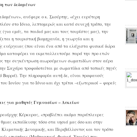
ση των δεδομένων
δομένων», ανέφερε ο κ. Σκούρτης, «έχει ευρύτερη
λέον στο Ιόνιο, λεπτομερώς και κατά συνεχή τρόπο, την
 (για εμάς, τα παιδιά μας και τους τουρίστες μας), την
ζεται η τουριστική βιομηχανία, η γεωργία και η
ής ενέργειας (που είναι ένα από τα ελάχιστα φυσικά δώρα
κόμα καταφέρει να εκμεταλλευτούμε παρά την προ ετών
έλος την συγκέντρωση αιωρούμενων σωματιδίων στον αέρα
 την Σαχάρα τροφοδοτείται με σωματίδια από τοπικές πηγές
κό Βορρά). Την πληροφορία αυτή δε, είναι προφανούς
 του Ιονίου για το Ιόνιο και όχι τρίτοι –εξωτερικοί − φορείς
εις για μαθητές Γυμνασίων – Λυκείων
ερειάρχης Κέρκυρας, «προβλέπει ακόμα παράπλευρες
 θμιας εκπαίδευσης τόσο στα νησιά μας όσο και στην
 Κλιματικής Δυναμικής, και Περιβάλλοντος και τον τρόπο
ικές επιστήμες (Μαθηματικά, Φυσική, Χημεία) που