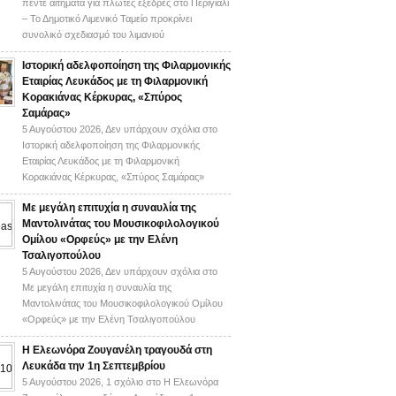
πέντε αιτήματα για πλωτές εξέδρες στο Περιγιάλι
– Το Δημοτικό Λιμενικό Ταμείο προκρίνει
συνολικό σχεδιασμό του λιμανιού
Ιστορική αδελφοποίηση της Φιλαρμονικής
Εταιρίας Λευκάδος με τη Φιλαρμονική
Κορακιάνας Κέρκυρας, «Σπύρος
Σαμάρας»
5 Αυγούστου 2026,
Δεν υπάρχουν σχόλια
στο
Ιστορική αδελφοποίηση της Φιλαρμονικής
Εταιρίας Λευκάδος με τη Φιλαρμονική
Κορακιάνας Κέρκυρας, «Σπύρος Σαμάρας»
Με μεγάλη επιτυχία η συναυλία της
Μαντολινάτας του Μουσικοφιλολογικού
Ομίλου «Ορφεύς» με την Ελένη
Τσαλιγοπούλου
5 Αυγούστου 2026,
Δεν υπάρχουν σχόλια
στο
Με μεγάλη επιτυχία η συναυλία της
Μαντολινάτας του Μουσικοφιλολογικού Ομίλου
«Ορφεύς» με την Ελένη Τσαλιγοπούλου
Η Ελεωνόρα Ζουγανέλη τραγουδά στη
Λευκάδα την 1η Σεπτεμβρίου
5 Αυγούστου 2026,
1 σχόλιο
στο Η Ελεωνόρα