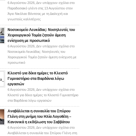
6 Αυγούστου 2026,
Δεν υπάρχουν σχόλια
στο
Παραδοσιακό γλέντι στις 13 Αυγούστου στον
Άγιο Νικόλαο Βόνιτσας με τη Διαλεχτή και
γνωστούς καλλιτέχνες
Νοσοκομείο Λευκάδας: Νοσηλευτές του
Χειρουργικού Τομέα ζητούν άμεση
ενίσχυση με προσωπικό
6 Αυγούστου 2026,
Δεν υπάρχουν σχόλια
στο
Νοσοκομείο Λευκάδας: Νοσηλευτές του
Χειρουργικού Τομέα ζητούν άμεση ενίσχυση με
προσωπικό
Κλειστό για δέκα ημέρες το Κλειστό
Γυμναστήριο στα Βαρδάνια λόγω
εργασιών
6 Αυγούστου 2026,
Δεν υπάρχουν σχόλια
στο
Κλειστό για δέκα ημέρες το Κλειστό Γυμναστήριο
στα Βαρδάνια λόγω εργασιών
Αναβάλλεται η συναυλία του Σπύρου
Γλένη στη μνήμη του Ηλία Λογοθέτη –
Κανονικά η εκδήλωση του Σαββάτου
6 Αυγούστου 2026,
Δεν υπάρχουν σχόλια
στο
Αναβάλλεται η συναυλία του Σπύρου Γλένη στη