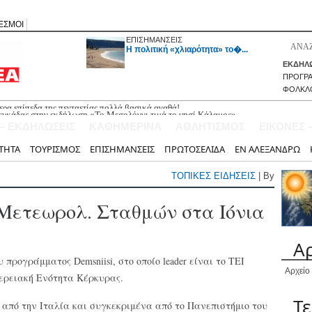
ΕΣΜΟΙ
ΕΠΙΣΗΜΑΝΣΕΙΣ
H πολιτική «χλιαρότητα» το�...
ΕΚΔΗΛΩ
ΠΡΟΓΡ
ΦΟΛΚΛ
ευκάδας στην εκδήλωση «Το Μεσολόγγι τιμά το νησί Κάλαμος»
 – ΕΚΔΗΛΩΣΕΙΣ
ΚΑΘΗΜΕΡΙΝΑ
ΑΘΛΗΤΙΣΜΟΣ
ΕΙΚΟΝΕΣ 
ΤΗΤΑ
ΤΟΥΡΙΣΜΟΣ
ΕΠΙΣΗΜΑΝΣΕΙΣ
ΠΡΩΤΟΣΕΛΙΔΑ
ΕΝ ΑΛΕΞΑΝΔΡΩ
ΤΟΠΙΚΕΣ ΕΙΔΗΣΕΙΣ
| By
 Μετεωρολ. Σταθμών στα Ιόνια
Α
προγράμματος Demsniisi, στο οποίο leader είναι το ΤΕΙ
Αρχείο
ερειακή Ενότητα Κέρκυρας.
Τ
ι από την Ιταλία και συγκεκριμένα από το Πανεπιστήμιο του