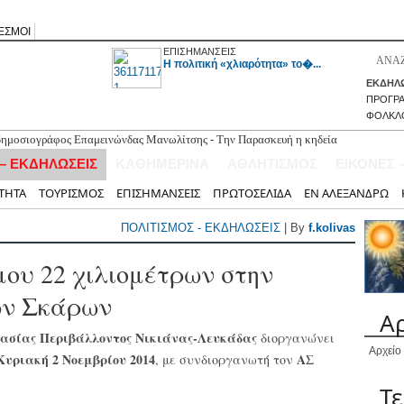
ΕΣΜΟΙ
ΕΠΙΣΗΜΑΝΣΕΙΣ
H πολιτική «χλιαρότητα» το�...
ΕΚΔΗΛΩ
ΠΡΟΓΡ
ΦΟΛΚΛ
 δημοσιογράφος Επαμεινώνδας Μανωλίτσης - Την Παρασκευή η κηδεία
 – ΕΚΔΗΛΩΣΕΙΣ
ΚΑΘΗΜΕΡΙΝΑ
ΑΘΛΗΤΙΣΜΟΣ
ΕΙΚΟΝΕΣ 
ΤΗΤΑ
ΤΟΥΡΙΣΜΟΣ
ΕΠΙΣΗΜΑΝΣΕΙΣ
ΠΡΩΤΟΣΕΛΙΔΑ
ΕΝ ΑΛΕΞΑΝΔΡΩ
ΠΟΛΙΤΙΣΜΟΣ - ΕΚΔΗΛΩΣΕΙΣ
| By
f.kolivas
ου 22 χιλιομέτρων στην
ων Σκάρων
Α
ασίας Περιβάλλοντος Νικιάνας-Λευκάδας
διοργανώνει
Αρχείο
Κυριακή 2 Νοεμβρίου 2014
ΑΣ
, με συνδιοργανωτή τον
Τ