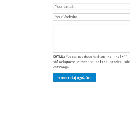
XHTML:
You can use these html tags:
<a href="" 
<blockquote cite=""> <cite> <code> <de
<strong>