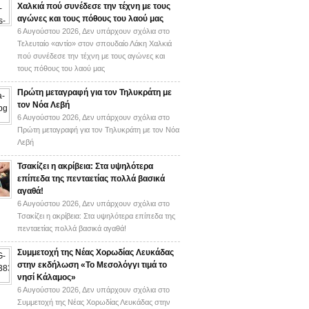
Χαλκιά πού συνέδεσε την τέχνη με τους
αγώνες και τους πόθους του λαού μας
6 Αυγούστου 2026,
Δεν υπάρχουν σχόλια
στο
Τελευταίο «αντίο» στον σπουδαίο Λάκη Χαλκιά
πού συνέδεσε την τέχνη με τους αγώνες και
τους πόθους του λαού μας
Πρώτη μεταγραφή για τον Τηλυκράτη με
τον Νόα Λεβή
6 Αυγούστου 2026,
Δεν υπάρχουν σχόλια
στο
Πρώτη μεταγραφή για τον Τηλυκράτη με τον Νόα
Λεβή
Τσακίζει η ακρίβεια: Στα υψηλότερα
επίπεδα της πενταετίας πολλά βασικά
αγαθά!
6 Αυγούστου 2026,
Δεν υπάρχουν σχόλια
στο
Τσακίζει η ακρίβεια: Στα υψηλότερα επίπεδα της
πενταετίας πολλά βασικά αγαθά!
Συμμετοχή της Νέας Χορωδίας Λευκάδας
στην εκδήλωση «Το Μεσολόγγι τιμά το
νησί Κάλαμος»
6 Αυγούστου 2026,
Δεν υπάρχουν σχόλια
στο
Συμμετοχή της Νέας Χορωδίας Λευκάδας στην