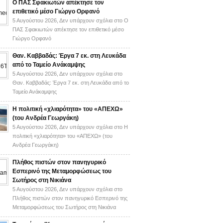
Ο ΠΑΣ Σφακιωτών απέκτησε τον
επιθετικό μέσο Γιώργο Ορφανό
5 Αυγούστου 2026,
Δεν υπάρχουν σχόλια
στο Ο
ΠΑΣ Σφακιωτών απέκτησε τον επιθετικό μέσο
Γιώργο Ορφανό
Θαν. Καββαδάς: Έργα 7 εκ. στη Λευκάδα
από το Ταμείο Ανάκαμψης
5 Αυγούστου 2026,
Δεν υπάρχουν σχόλια
στο
Θαν. Καββαδάς: Έργα 7 εκ. στη Λευκάδα από το
Ταμείο Ανάκαμψης
H πολιτική «χλιαρότητα» του «AΠΕΧΩ»
(του Ανδρέα Γεωργάκη)
5 Αυγούστου 2026,
Δεν υπάρχουν σχόλια
στο H
πολιτική «χλιαρότητα» του «AΠΕΧΩ» (του
Ανδρέα Γεωργάκη)
Πλήθος πιστών στον πανηγυρικό
Εσπερινό της Μεταμορφώσεως του
Σωτήρος στη Νικιάνα
5 Αυγούστου 2026,
Δεν υπάρχουν σχόλια
στο
Πλήθος πιστών στον πανηγυρικό Εσπερινό της
Μεταμορφώσεως του Σωτήρος στη Νικιάνα