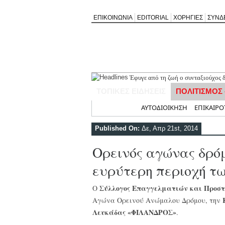
ΕΠΙΚΟΙΝΩΝΙΑ
EDITORIAL
ΧΟΡΗΓΙΕΣ
ΣΥΝΔ
Έφυγε από τη ζωή ο συνταξιούχος
ΤΟΠΙΚΕΣ ΕΙΔΗΣΕΙΣ
ΠΟΛΙΤΙΣΜΟΣ
Αρχική
ΑΥΤΟΔΙΟΙΚΗΣΗ
ΕΠΙΚΑΙΡΟ
Published On:
Δε, Απρ 21st, 2014
Ορεινός αγώνας δρόμ
ευρύτερη περιοχή τ
Σύλλογος Επαγγελματιών και Προστ
Ο
Αγώνα Ορεινού Ανώμαλου Δρόμου, την
Λευκάδας «ΦΙΛΑΝΔΡΟΣ»
.