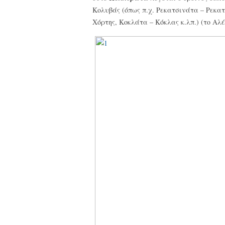
Κολυβάς (όπως π.χ. Ρεκατσινάτα – Ρεκα
Χόρτης, Κοκλάτα – Κόκλας κ.λπ.) (το Αλ