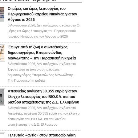
Οι μέρες και ώρες λειτουργίας του
Περιφερειακού Ιατρείου Νικιάνας για τον
Αύγουστο 2026
6 Αυγούστου 2026,
Δεν υπάρχουν σχόλια
στο Οι
μέρες και ώρες λειτουργίας του Περιφερειακού
Ιατρείου Νικιάνας για τον Αύγουστο 2026
Έφυγε από τη ζωή ο συνταξιούχος
δημοσιογράφος Επαμεινώνδας
Μανωλίτσης – Την Παρασκευή η κηδεία
6 Αυγούστου 2026,
Δεν υπάρχουν σχόλια
στο
Έφυγε από τη ζωή ο συνταξιούχος
δημοσιογράφος Επαμεινώνδας Μανωλίτσης –
Την Παρασκευή η κηδεία
Απευθείας ανάθεση 30.355 ευρώ για τον
έλεγχο λειτουργίας του ΒΙΟ.ΚΑ. και του
δικτύου αποχέτευσης της Δ.Ε. Ελλομένου
6 Αυγούστου 2026,
Δεν υπάρχουν σχόλια
στο
Απευθείας ανάθεση 30.355 ευρώ για τον έλεγχο
λειτουργίας του ΒΙΟ.ΚΑ. και του δικτύου
αποχέτευσης της Δ.Ε. Ελλομένου
Τελευταίο «αντίο» στον σπουδαίο Λάκη