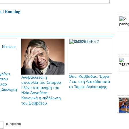
ail Running
λέντι
Θαν. Καββαδάς: Έργα
Αναβάλλεται η
στου
7 εκ. στη Λευκάδα από
συναυλία του Σπύρου
όλαο
το Ταμείο Ανάκαμψης
Γλένη στη μνήμη του
η Διαλεχτή
Ηλία Λογοθέτη –
Κανονικά η εκδήλωση
του Σαββάτου
(Required)