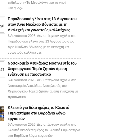
εκδήλωση «Το Μεσολόγγι τιμά το νησί
Κάλαμος»
Παραδοσιακό γλέντι στις 13 Αυγούστου
στον Άγιο Νικόλαο Βόνιτσας με τη
Διαλεχτή και γνωστούς καλλιτέχνες
6 Αυγούστου 2026,
Δεν υπάρχουν σχόλια
στο
Παραδοσιακό γλέντι στις 13 Αυγούστου στον
Άγιο Νικόλαο Βόνιτσας με τη Διαλεχτή και
γνωστούς καλλιτέχνες
Νοσοκομείο Λευκάδας: Νοσηλευτές του
Χειρουργικού Τομέα ζητούν άμεση
ενίσχυση με προσωπικό
6 Αυγούστου 2026,
Δεν υπάρχουν σχόλια
στο
Νοσοκομείο Λευκάδας: Νοσηλευτές του
Χειρουργικού Τομέα ζητούν άμεση ενίσχυση με
προσωπικό
Κλειστό για δέκα ημέρες το Κλειστό
Γυμναστήριο στα Βαρδάνια λόγω
εργασιών
6 Αυγούστου 2026,
Δεν υπάρχουν σχόλια
στο
Κλειστό για δέκα ημέρες το Κλειστό Γυμναστήριο
στα Βαρδάνια λόγω εργασιών