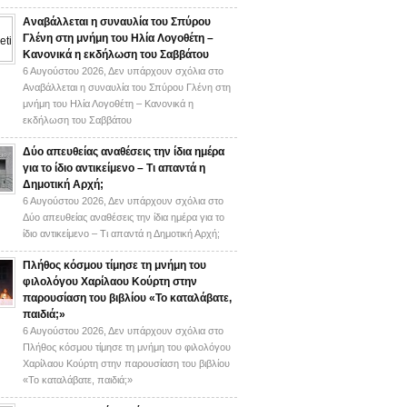
Αναβάλλεται η συναυλία του Σπύρου
Γλένη στη μνήμη του Ηλία Λογοθέτη –
Κανονικά η εκδήλωση του Σαββάτου
6 Αυγούστου 2026,
Δεν υπάρχουν σχόλια
στο
Αναβάλλεται η συναυλία του Σπύρου Γλένη στη
μνήμη του Ηλία Λογοθέτη – Κανονικά η
εκδήλωση του Σαββάτου
Δύο απευθείας αναθέσεις την ίδια ημέρα
για το ίδιο αντικείμενο – Τι απαντά η
Δημοτική Αρχή;
6 Αυγούστου 2026,
Δεν υπάρχουν σχόλια
στο
Δύο απευθείας αναθέσεις την ίδια ημέρα για το
ίδιο αντικείμενο – Τι απαντά η Δημοτική Αρχή;
Πλήθος κόσμου τίμησε τη μνήμη του
φιλολόγου Χαρίλαου Κούρτη στην
παρουσίαση του βιβλίου «Το καταλάβατε,
παιδιά;»
6 Αυγούστου 2026,
Δεν υπάρχουν σχόλια
στο
Πλήθος κόσμου τίμησε τη μνήμη του φιλολόγου
Χαρίλαου Κούρτη στην παρουσίαση του βιβλίου
«Το καταλάβατε, παιδιά;»