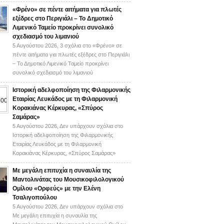
«Φρένο» σε πέντε αιτήματα για πλωτές
εξέδρες στο Περιγιάλι – Το Δημοτικό
Λιμενικό Ταμείο προκρίνει συνολικό
σχεδιασμό του λιμανιού
5 Αυγούστου 2026,
3 σχόλια
στο «Φρένο» σε
πέντε αιτήματα για πλωτές εξέδρες στο Περιγιάλι
– Το Δημοτικό Λιμενικό Ταμείο προκρίνει
συνολικό σχεδιασμό του λιμανιού
Ιστορική αδελφοποίηση της Φιλαρμονικής
Εταιρίας Λευκάδος με τη Φιλαρμονική
Κορακιάνας Κέρκυρας, «Σπύρος
Σαμάρας»
5 Αυγούστου 2026,
Δεν υπάρχουν σχόλια
στο
Ιστορική αδελφοποίηση της Φιλαρμονικής
Εταιρίας Λευκάδος με τη Φιλαρμονική
Κορακιάνας Κέρκυρας, «Σπύρος Σαμάρας»
Με μεγάλη επιτυχία η συναυλία της
Μαντολινάτας του Μουσικοφιλολογικού
Ομίλου «Ορφεύς» με την Ελένη
Τσαλιγοπούλου
5 Αυγούστου 2026,
Δεν υπάρχουν σχόλια
στο
Με μεγάλη επιτυχία η συναυλία της