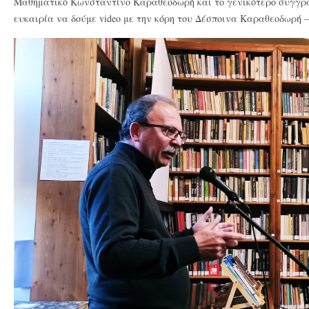
Μαθηματικό Κωνσταντίνο Καραθεοδωρή και το γενικότερο συγγρα
ευκαιρία να δούμε video με την κόρη του Δέσποινα Καραθεοδωρή 