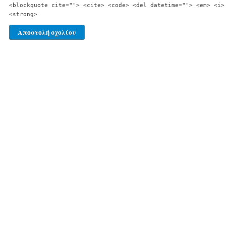
<blockquote cite=""> <cite> <code> <del datetime=""> <em> <i>
<strong>