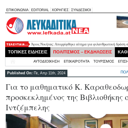
ΕΠΙΚΟΙΝΩΝΙΑ
EDITORIAL
ΧΟΡΗΓΙΕΣ
ΣΥΝΔΕΣΜΟΙ
Άγιος Νικήτας: Απορρίφθηκε αίτημα για φιλανθρωπική δράση 
ΤΟΠΙΚΕΣ ΕΙΔΗΣΕΙΣ
ΠΟΛΙΤΙΣΜΟΣ – ΕΚΔΗΛΩΣΕΙΣ
ΚΑΘ
Αρχική
ΑΥΤΟΔΙΟΙΚΗΣΗ
ΕΠΙΚΑΙΡΟΤΗΤΑ
ΤΟΥΡΙΣΜΟΣ
ΕΠΙΣ
ΠΟΛ
Published On:
Πε, Απρ 11th, 2024
Για το μαθηματικό Κ. Καραθεοδω
προσκεκλημένος της Βιβλιοθήκης 
Ιντζέμπελης