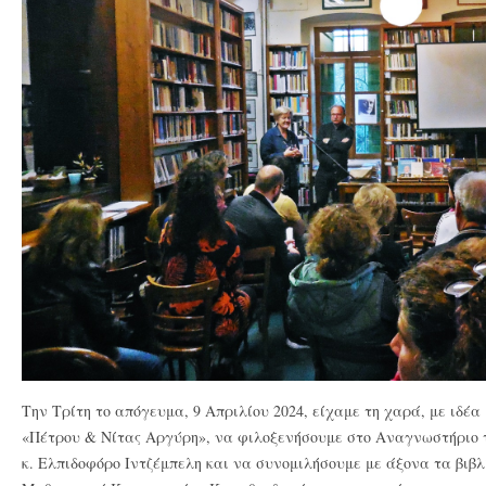
Την Τρίτη το απόγευμα, 9 Απριλίου 2024, είχαμε τη χαρά, με ιδέ
«Πέτρου & Νίτας Αργύρη», να φιλοξενήσουμε στο Αναγνωστήριο τ
κ. Ελπιδοφόρο Ιντζέμπελη και να συνομιλήσουμε με άξονα τα βιβλ