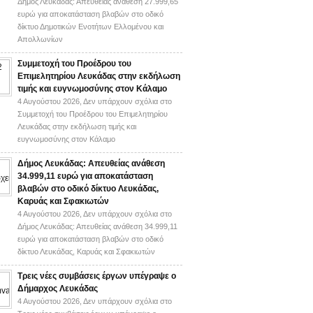
Δήμος Λευκάδας: Απευθείας ανάθεση 27.999,65
ευρώ για αποκατάσταση βλαβών στο οδικό
δίκτυο Δημοτικών Ενοτήτων Ελλομένου και
Απολλωνίων
Συμμετοχή του Προέδρου του
Επιμελητηρίου Λευκάδας στην εκδήλωση
τιμής και ευγνωμοσύνης στον Κάλαμο
4 Αυγούστου 2026,
Δεν υπάρχουν σχόλια
στο
Συμμετοχή του Προέδρου του Επιμελητηρίου
Λευκάδας στην εκδήλωση τιμής και
ευγνωμοσύνης στον Κάλαμο
Δήμος Λευκάδας: Απευθείας ανάθεση
34.999,11 ευρώ για αποκατάσταση
βλαβών στο οδικό δίκτυο Λευκάδας,
Καρυάς και Σφακιωτών
4 Αυγούστου 2026,
Δεν υπάρχουν σχόλια
στο
Δήμος Λευκάδας: Απευθείας ανάθεση 34.999,11
ευρώ για αποκατάσταση βλαβών στο οδικό
δίκτυο Λευκάδας, Καρυάς και Σφακιωτών
Τρεις νέες συμβάσεις έργων υπέγραψε ο
Δήμαρχος Λευκάδας
4 Αυγούστου 2026,
Δεν υπάρχουν σχόλια
στο