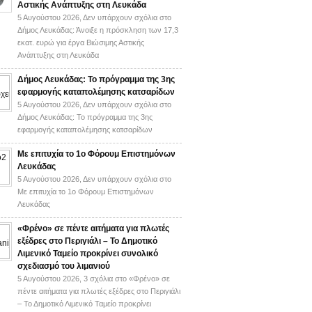
Αστικής Ανάπτυξης στη Λευκάδα
5 Αυγούστου 2026,
Δεν υπάρχουν σχόλια
στο
Δήμος Λευκάδας: Άνοιξε η πρόσκληση των 17,3
εκατ. ευρώ για έργα Βιώσιμης Αστικής
Ανάπτυξης στη Λευκάδα
Δήμος Λευκάδας: Το πρόγραμμα της 3ης
εφαρμογής καταπολέμησης κατσαρίδων
5 Αυγούστου 2026,
Δεν υπάρχουν σχόλια
στο
Δήμος Λευκάδας: Το πρόγραμμα της 3ης
εφαρμογής καταπολέμησης κατσαρίδων
Με επιτυχία το 1ο Φόρουμ Επιστημόνων
Λευκάδας
5 Αυγούστου 2026,
Δεν υπάρχουν σχόλια
στο
Με επιτυχία το 1ο Φόρουμ Επιστημόνων
Λευκάδας
«Φρένο» σε πέντε αιτήματα για πλωτές
εξέδρες στο Περιγιάλι – Το Δημοτικό
Λιμενικό Ταμείο προκρίνει συνολικό
σχεδιασμό του λιμανιού
5 Αυγούστου 2026,
3 σχόλια
στο «Φρένο» σε
πέντε αιτήματα για πλωτές εξέδρες στο Περιγιάλι
– Το Δημοτικό Λιμενικό Ταμείο προκρίνει