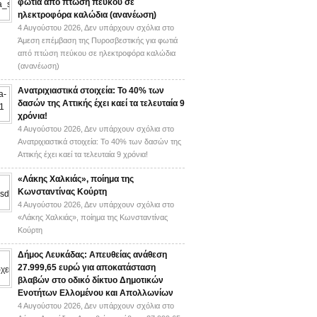
φωτιά από πτώση πεύκου σε
ηλεκτροφόρα καλώδια (ανανέωση)
4 Αυγούστου 2026,
Δεν υπάρχουν σχόλια
στο
Άμεση επέμβαση της Πυροσβεστικής για φωτιά
από πτώση πεύκου σε ηλεκτροφόρα καλώδια
(ανανέωση)
Ανατριχιαστικά στοιχεία: Το 40% των
δασών της Αττικής έχει καεί τα τελευταία 9
χρόνια!
4 Αυγούστου 2026,
Δεν υπάρχουν σχόλια
στο
Ανατριχιαστικά στοιχεία: Το 40% των δασών της
Αττικής έχει καεί τα τελευταία 9 χρόνια!
«Λάκης Χαλκιάς», ποίημα της
Κωνσταντίνας Κούρτη
4 Αυγούστου 2026,
Δεν υπάρχουν σχόλια
στο
«Λάκης Χαλκιάς», ποίημα της Κωνσταντίνας
Κούρτη
Δήμος Λευκάδας: Απευθείας ανάθεση
27.999,65 ευρώ για αποκατάσταση
βλαβών στο οδικό δίκτυο Δημοτικών
Ενοτήτων Ελλομένου και Απολλωνίων
4 Αυγούστου 2026,
Δεν υπάρχουν σχόλια
στο