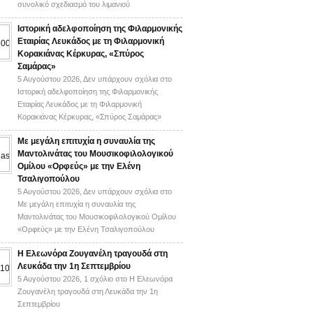
συνολικό σχεδιασμό του λιμανιού
Ιστορική αδελφοποίηση της Φιλαρμονικής
Εταιρίας Λευκάδος με τη Φιλαρμονική
Κορακιάνας Κέρκυρας, «Σπύρος
Σαμάρας»
5 Αυγούστου 2026,
Δεν υπάρχουν σχόλια
στο
Ιστορική αδελφοποίηση της Φιλαρμονικής
Εταιρίας Λευκάδος με τη Φιλαρμονική
Κορακιάνας Κέρκυρας, «Σπύρος Σαμάρας»
Με μεγάλη επιτυχία η συναυλία της
Μαντολινάτας του Μουσικοφιλολογικού
Ομίλου «Ορφεύς» με την Ελένη
Τσαλιγοπούλου
5 Αυγούστου 2026,
Δεν υπάρχουν σχόλια
στο
Με μεγάλη επιτυχία η συναυλία της
Μαντολινάτας του Μουσικοφιλολογικού Ομίλου
«Ορφεύς» με την Ελένη Τσαλιγοπούλου
Η Ελεωνόρα Ζουγανέλη τραγουδά στη
Λευκάδα την 1η Σεπτεμβρίου
5 Αυγούστου 2026,
1 σχόλιο
στο Η Ελεωνόρα
Ζουγανέλη τραγουδά στη Λευκάδα την 1η
Σεπτεμβρίου