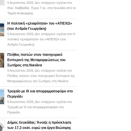
5 Αυγούστου 2026,
Δεν υπάρχουν σχόλια
στο
Θαν. Καββαδάς: Έργα 7 εκ. στη Λευκάδα από το
Ταμείο Ανάκαμψης
H πολιτική «χλιαρότητα» του «AΠΕΧΩ»
(του Ανδρέα Γεωργάκη)
5 Αυγούστου 2026,
Δεν υπάρχουν σχόλια
στο H
πολιτική «χλιαρότητα» του «AΠΕΧΩ» (του
Ανδρέα Γεωργάκη)
Πλήθος πιστών στον πανηγυρικό
Εσπερινό της Μεταμορφώσεως του
Σωτήρος στη Νικιάνα
5 Αυγούστου 2026,
Δεν υπάρχουν σχόλια
στο
Πλήθος πιστών στον πανηγυρικό Εσπερινό της
Μεταμορφώσεως του Σωτήρος στη Νικιάνα
Τροχαίο με ΙΧ και απορριμματοφόρο στο
Περιγιάλι
5 Αυγούστου 2026,
Δεν υπάρχουν σχόλια
στο
Τροχαίο με ΙΧ και απορριμματοφόρο στο
Περιγιάλι
Δήμος Λευκάδας: Άνοιξε η πρόσκληση
των 17,3 εκατ. ευρώ για έργα Βιώσιμης