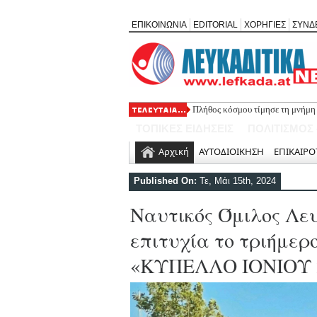
ΕΠΙΚΟΙΝΩΝΙΑ
EDITORIAL
ΧΟΡΗΓΙΕΣ
ΣΥΝΔ
Ο ΠΑΣ Σφακιωτών απέκτησε τον
ΤΟΠΙΚΕΣ ΕΙΔΗΣΕΙΣ
ΠΟΛΙΤΙΣΜΟΣ
Αρχική
ΑΥΤΟΔΙΟΙΚΗΣΗ
ΕΠΙΚΑΙΡΟ
Published On:
Τε, Μάι 15th, 2024
Ναυτικός Όμιλος Λε
επιτυχία το τριήμε
«ΚΥΠΕΛΛΟ ΙΟΝΙΟΥ 