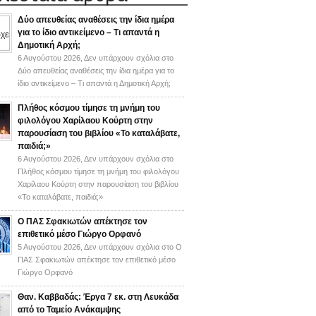
Δύο απευθείας αναθέσεις την ίδια ημέρα
για το ίδιο αντικείμενο – Τι απαντά η
Δημοτική Αρχή;
6 Αυγούστου 2026,
Δεν υπάρχουν σχόλια
στο
Δύο απευθείας αναθέσεις την ίδια ημέρα για το
ίδιο αντικείμενο – Τι απαντά η Δημοτική Αρχή;
Πλήθος κόσμου τίμησε τη μνήμη του
φιλολόγου Χαρίλαου Κούρτη στην
παρουσίαση του βιβλίου «Το καταλάβατε,
παιδιά;»
6 Αυγούστου 2026,
Δεν υπάρχουν σχόλια
στο
Πλήθος κόσμου τίμησε τη μνήμη του φιλολόγου
Χαρίλαου Κούρτη στην παρουσίαση του βιβλίου
«Το καταλάβατε, παιδιά;»
Ο ΠΑΣ Σφακιωτών απέκτησε τον
επιθετικό μέσο Γιώργο Ορφανό
5 Αυγούστου 2026,
Δεν υπάρχουν σχόλια
στο Ο
ΠΑΣ Σφακιωτών απέκτησε τον επιθετικό μέσο
Γιώργο Ορφανό
Θαν. Καββαδάς: Έργα 7 εκ. στη Λευκάδα
από το Ταμείο Ανάκαμψης