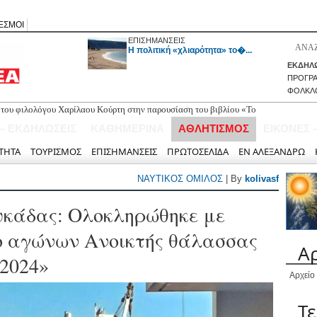
ΕΣΜΟΙ
ΕΠΙΣΗΜΑΝΣΕΙΣ
H πολιτική «χλιαρότητα» το�...
ΕΚΔΗΛΩ
ΠΡΟΓΡ
ΦΟΛΚΛ
 επιθετικό μέσο Γιώργο Ορφανό
 – ΕΚΔΗΛΩΣΕΙΣ
ΚΑΘΗΜΕΡΙΝΑ
ΑΘΛΗΤΙΣΜΟΣ
ΕΙΚΟΝΕΣ 
ΤΗΤΑ
ΤΟΥΡΙΣΜΟΣ
ΕΠΙΣΗΜΑΝΣΕΙΣ
ΠΡΩΤΟΣΕΛΙΔΑ
ΕΝ ΑΛΕΞΑΝΔΡΩ
ΝΑΥΤΙΚΟΣ ΟΜΙΛΟΣ
| By
kolivasf
υκάδας: Ολοκληρώθηκε με
ρο αγώνων Ανοικτής θάλασσας
Α
2024»
Αρχείο
Τ