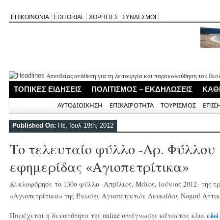
ΕΠΙΚΟΙΝΩΝΙΑ
EDITORIAL
ΧΟΡΗΓΙΕΣ
ΣΥΝΔΕΣΜΟΙ
Απευθείας ανάθεση για τη λειτουργία και παρακολούθηση του Βιο
δικτύου Αγίου Νικήτα
ΤΟΠΙΚΕΣ ΕΙΔΗΣΕΙΣ
ΠΟΛΙΤΙΣΜΟΣ – ΕΚΔΗΛΩΣΕΙΣ
ΚΑΘ
Ναυάγιο του Β΄ Παγκοσμίου Πολέμου εντοπίστηκε ανοιχτά της Πρ
Διακομιδή 59χρονης από τον Καστό στο Μύτικα με μέριμνα του Λ
Αρχική
ΑΥΤΟΔΙΟΙΚΗΣΗ
ΕΠΙΚΑΙΡΟΤΗΤΑ
ΤΟΥΡΙΣΜΟΣ
ΕΠΙΣ
Εγκρίθηκε νέα πλωτή εξέδρα στη Νικιάνα για θαλάσσια μέσα ανα
Το Δημοτικό Συμβούλιο ενέκρινε και δεύτερη προτομή του Ιωάννη
Published On:
Πε, Ιουλ 19th, 2012
Το τελευταίο φύλλο -Αρ. Φύλλου 
εφημερίδας «Αγιοπετρίτικα»
Κυκλοφόρησε το 130ο φύλλο -Απρίλιος, Μάιος, Ιούνιος 2012- της τ
«Αγιοπετρίτικα» της Ένωσης Αγιοπετριτών Λευκάδας Νομού Αττικ
εδώ
Παρέχεται η δυνατότητα της online ανάγνωσης κάνοντας κλικ