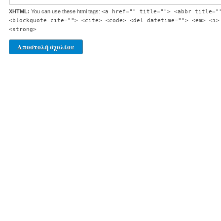
XHTML:
You can use these html tags:
<a href="" title=""> <abbr title="
<blockquote cite=""> <cite> <code> <del datetime=""> <em> <i>
<strong>