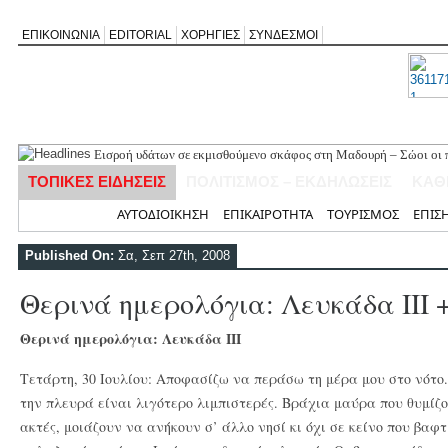
ΕΠΙΚΟΙΝΩΝΙΑ
EDITORIAL
ΧΟΡΗΓΙΕΣ
ΣΥΝΔΕΣΜΟΙ
Εισροή υδάτων σε εκμισθούμενο σκάφος στη Μαδουρή – Σώοι οι π
ΣΧΟΛΙΟ ΣΤΟ ΔΗΜΟΣΙΕΥΜΑ: «Η Φαρμακολύτρια» του Αλέξανδρου
ΤΟΠΙΚΕΣ ΕΙΔΗΣΕΙΣ
ΠΟΛΙΤΙΣΜΟΣ – ΕΚΔΗΛΩΣΕΙΣ
ΚΑΘ
Καλλιγωνίου (της Χριστίνας Μιχαλά)
Άγιος Νικήτας: Απορρίφθηκε αίτημα για φιλανθρωπική δράση στ
Αρχική
ΑΥΤΟΔΙΟΙΚΗΣΗ
ΕΠΙΚΑΙΡΟΤΗΤΑ
ΤΟΥΡΙΣΜΟΣ
ΕΠΙΣ
Πανηγύρι της Παναγίας στον Αλέξανδρο με αφιέρωμα για τα 50 χ
Νέο Τουριστικό Χωροταξικό: Τι αλλάζει σε Λευκάδα και Μεγανήσι
Published On:
Σα, Σεπ 27th, 2008
και τουριστική ανάπτυξη
Θερινά ημερολόγια: Λευκάδα ΙΙΙ +
Θερινά ημερολόγια: Λευκάδα ΙII
Τετάρτη, 30 Ιουλίου: Αποφασίζω να περάσω τη μέρα μου στο νότο.
την πλευρά είναι λιγότερο λιμπιστερές. Βράχια μαύρα που θυμί
ακτές, μοιάζουν να ανήκουν σ’ άλλο νησί κι όχι σε κείνο που βαφτ