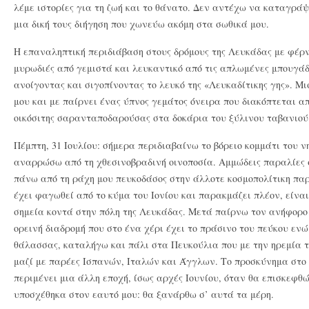
λέμε ιστορίες για τη ζωή και το θάνατο. Δεν αντέχω να καταγρά
μια δική τους διήγηση που χωνεύω ακόμη στα σωθικά μου.
Η επαναληπτική περιδιάβαση στους δρόμους της Λευκάδας με φέρνε
μυρωδιές από γεμιστά και λευκαντικό από τις απλωμένες μπουγάδ
ανοίγοντας και σιγοπίνοντας το λευκό της «Λευκαδίτικης γης». Μ
μου και με παίρνει ένας ύπνος γεμάτος όνειρα που διακόπτεται απ
οικόσιτης σαρανταποδαρούσας στα δοκάρια του ξύλινου ταβανιού
Πέμπτη, 31 Ιουλίου: σήμερα περιδιαβαίνω το βόρειο κομμάτι του 
αναρρώσω από τη χθεσινοβραδινή οινοποσία. Αμμώδεις παραλίες 
πάνω από τη ράχη μου πευκοδάσος στην άλλοτε κοσμοπολίτικη παρ
έχει φαγωθεί από το κύμα του Ιονίου και παρακμάζει πλέον, είν
σημεία κοντά στην πόλη της Λευκάδας. Μετά παίρνω τον ανήφορο
ορεινή διαδρομή που στο ένα χέρι έχει το πράσινο του πεύκου ενώ
θάλασσας, καταλήγω και πάλι στα Πευκούλια που με την ηρεμία 
μαζί με παρέες Ισπανών, Ιταλών και Άγγλων. Το προσκύνημα στο
περιμένει μια άλλη εποχή, ίσως αρχές Ιουνίου, όταν θα επισκεφθώ
υποσχέθηκα στον εαυτό μου: θα ξανάρθω σ’ αυτά τα μέρη.