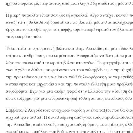
ηχηρό παφλασμό, πέφτοντας από μια ιλιγγιώδη απόσταση μέσα στ
Η μικρή παραλία είναι σαν ζεστή αγκαλιά. Λίγο αντέχει κανείς 
αναζητά τη θαλασσινή δροσιά και τις βουτιές μέσα στα πολύχρω
έρχεται το καράβι της επιστροφής, αφυδατωμένη από τον ήλιο κ
το δροσερό αεράκι.
Τελευταία απογευματινή βόλτα και στην Λευκάδα, σε μια δύσκολη
κτίρια κι ανθρώπους στο καμίνι του. Αποφασίζω να δοκιμάσω μια
λίγο πιο πάνω από την ωραία βόλτα στο ντόκο. Το φαγητό μέτριο 
των Άγγλων δίπλα μου φαίνεται να το απολαμβάνει με την ψυχή 
την πρωτεύουσα με τις αφύσικα πολλές λεωφόρους για το μέγεθός
αυτοκίνητα και μηχανάκια και την παντελή έλλειψη μιας πρόβλεψ
πεζοδρόμια. Έχω για μια ακόμη φορά στην Ελλάδα την αίσθηση ότ
ένα στοίχημα για μια ανθρώπινη ζωή τόσο για τους κατοίκους όσο 
Σάββατο, 2 Αυγούστου: αναχωρώ νωρίς για ένα ταξίδι που θα δια
αρχικά φανταστεί. Η συνιστώμενη από γνωστούς παραθαλάσσια δ
την Λευκάδα, από στενούς επαρχιακούς δρόμους με περίεργες κλίσ
χωριά και κωμοπόλεις που βρίσκονται στο διάβα της. Το καταπράσ