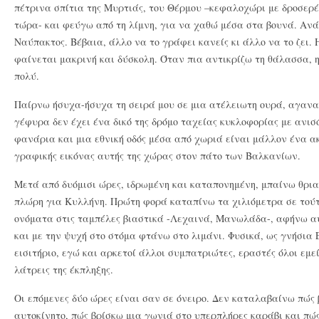
πέτρινα σπίτια της Μυρτιάς, του Θέρμου –κεφαλοχώρι με δροσερές
τώρα- και φεύγω από τη λίμνη, για να χαθώ μέσα στα βουνά. Ανά
Ναύπακτος. Βέβαια, άλλο να το γράφει κανείς κι άλλο να το ζει.
φαίνεται μακρινή και δύσκολη. Όταν πια αντικρίζω τη θάλασσα, η
πολύ.
Παίρνω ήσυχα-ήσυχα τη σειρά μου σε μια ατέλειωτη ουρά, αγανα
γέφυρα δεν έχει ένα δικό της δρόμο ταχείας κυκλοφορίας με ανισ
φανάρια και μια εθνική οδός μέσα από χωριά είναι μάλλον ένα α
γραφικής εικόνας αυτής της χώρας στον πάτο των Βαλκανίων.
Μετά από δυόμισι ώρες, ιδρωμένη και καταπονημένη, μπαίνω θρια
πλώρη για Κυλλήνη. Πρώτη φορά καταπίνω τα χιλιόμετρα σε τούτ
ονόματα στις ταμπέλες βιαστικά -Λεχαινά, Μανωλάδα-, αφήνω α
και με την ψυχή στο στόμα φτάνω στο λιμάνι. Φυσικά, ως γνήσια 
εισιτήριο, εγώ και αρκετοί άλλοι συμπατριώτες, εραστές όλοι εμεί
λάτρεις της έκπληξης.
Οι επόμενες δύο ώρες είναι σαν σε όνειρο. Δεν καταλαβαίνω πώς 
αυτοκίνητο, πώς βρίσκω μια γωνιά στο υπερπλήρες καράβι και πώ