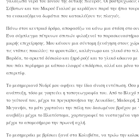
γαλαζωπά νερά του Ιονίου της δυτικής πλευράς. Οι βοστρυχώδεις α
Σύβοτων και του Μικρού Γιαλού με κερδίζουν παρά την ήπια τουρ
τα ενοικιαζόμενα δωμάτια που κατακλύζουν τις πλαγιές.
Πάνω στον κεντρικό δρόμο, αποφασίζω να κάνω μια στάση στο οινο
Ένα σύμπλεγμα πέτρινων σπιτιών φιλοξενεί το παρασκευαστήριο,
μικρής επιχείρησης. Μου κάνουν μια σύντομη ξενάγηση στους χώρο
τις ντόπιες ποικιλίες: το φρουτώδες, καλόγνωμο και γλυκό στο τε
Βαρδέα, το αρκετά δύσκολο και ξηρό ροζέ και το γλυκό κόκκινο μ
που πάει περίφημα με κάποιο ελαφρύ επιδόρπιο, αλλά και μόνο το
απεριτίφ.
Το μεσημεριανό Νυδρί μου αφήνει την ίδια άνιση εντύπωση. Όσο 
ανάπτυξη, τόσο με γοητεύει η τοπογεωγραφία του. Από το Βλυχό 
το γείτονά του, μέχρι τα πριγκηπονήσια της Λευκάδας, Μαδουρή, 
Μεγανήσι, το μάτι χορταίνει την πάλη του δασωμένου βράχου με τ
ανεβάζει μέχρι το Πλατύστομα, χαρτογραφεί τα νυσταγμένα νησι
μέχρι το απομεσήμερο την πρωινή αχλή.
Το μεσημεράκι με βρίσκει ξανά στα Κολυβάτα, να τρώω την κολοκ