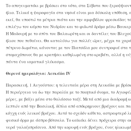
Το απογευματάκι με βρίσκει στο νότο, στα Σύβοτα που ξεροψήνον
ήλιο. Τελικά η ψαροφαγία στα νησιά είναι μια δύσκολη υπόθεση,
εκεί, θα υποστώ τα μέτρια πιάτα και την αμφιβόλου φρεσκάδας τ
επιλέγω τον κάμπο του Νυδρίου και το φιδωτό δρόμο μέσω Βαυκερ
Η Μαδουρή με το σπίτι του Βαλαωρίτη και οι δαντέλες του Βλυχο
ήλιου που πεθαίνει. Θα καταλύσω για πολλές ώρες, μέχρι τα χαρ
πέτρινο δωμάτιο, κάνοντας με τον Πιατσόλα μου συντροφιά στα τ
στομαχόπονος θα με κρατήσει καθηλωμένη στο κρεβάτι, αλλά η νύχ
πάντα ένα ιαματικό γλύκασμα.
Θερινά ημερολόγια: Λευκάδα IV
Παρασκευή, 1 Αυγούστου: η τελευταία μέρα στη Λευκάδα με βρίσκε
Η περιέργεια να δω την παραλία με το ποιητικό όνομα, το Αγιοφύ
μέρες, με βάζει μέσα στο θαλάσσιο ταξί. Μετά από μια διαδρομή 
λεπτών από την Βασιλική, δίπλα από απόκρημνους βράχους και π
κόγχη ενός λευκού βράχου. Αυτό το σχεδόν κάθετο, αστραφτερό λ
φυσικό όρμο με άσπρο βότσαλο. Το καϊκάκι δένει πρόχειρα στην α
νερά γαλαζοπράσινα. Από την κορυφή ενός βράχου, ένας ηλικιωμέ