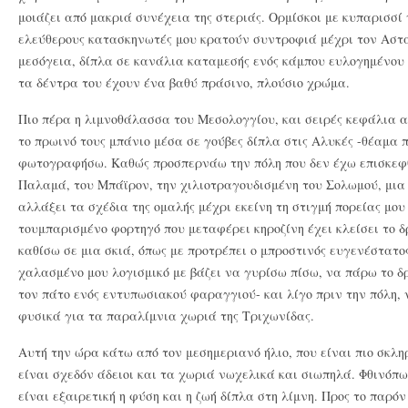
μοιάζει από μακριά συνέχεια της στεριάς. Ορμίσκοι με κυπαρισσί
ελεύθερους κατασκηνωτές μου κρατούν συντροφιά μέχρι τον Αστα
μεσόγεια, δίπλα σε κανάλια καταμεσής ενός κάμπου ευλογημένου π
τα δέντρα του έχουν ένα βαθύ πράσινο, πλούσιο χρώμα.
Πιο πέρα η λιμνοθάλασσα του Μεσολογγίου, και σειρές κεφάλια 
το πρωινό τους μπάνιο μέσα σε γούβες δίπλα στις Αλυκές -θέαμα
φωτογραφήσω. Καθώς προσπερνάω την πόλη που δεν έχω επισκεφθε
Παλαμά, του Μπάϊρον, την χιλιοτραγουδισμένη του Σολωμού, μια
αλλάξει τα σχέδια της ομαλής μέχρι εκείνη τη στιγμή πορείας μου
τουμπαρισμένο φορτηγό που μεταφέρει κηροζίνη έχει κλείσει το δ
καθίσω σε μια σκιά, όπως με προτρέπει ο μπροστινός ευγενέστα
χαλασμένο μου λογισμικό με βάζει να γυρίσω πίσω, να πάρω το δ
τον πάτο ενός εντυπωσιακού φαραγγιού- και λίγο πριν την πόλη,
φυσικά για τα παραλίμνια χωριά της Τριχωνίδας.
Αυτή την ώρα κάτω από τον μεσημεριανό ήλιο, που είναι πιο σκληρ
είναι σχεδόν άδειοι και τα χωριά νωχελικά και σιωπηλά. Φθινόπω
είναι εξαιρετική η φύση και η ζωή δίπλα στη λίμνη. Προς το παρό