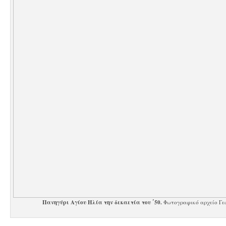
Πανηγύρι Αγίου Ηλία την δεκαετία του ΄50.
Φωτογραφικό αρχείο Γε