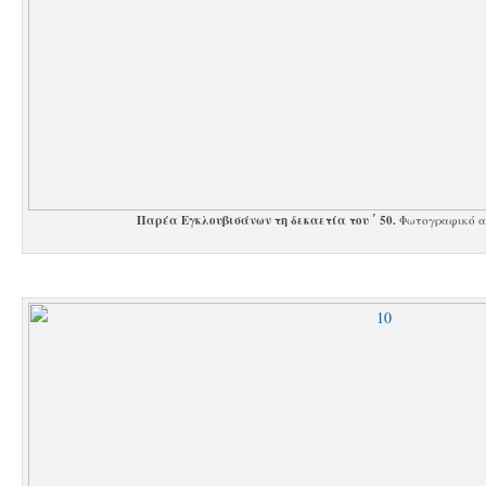
Παρέα Εγκλουβισάνων τη δεκαετία του ΄ 50.
Φωτογραφικό α