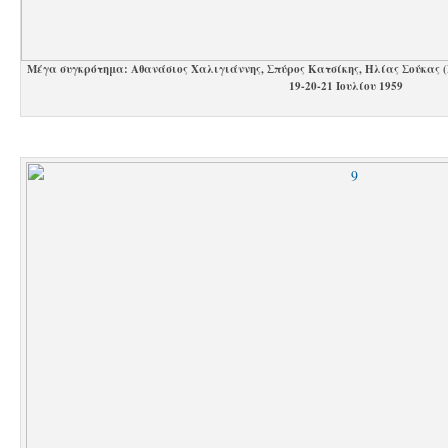
Μέγα συγκρότημα: Αθανάσιος Χαλιγιάννης, Σπύρος Κατσίκης, Ηλίας Σούκας (
19-20-21 Ιουλίου 1959