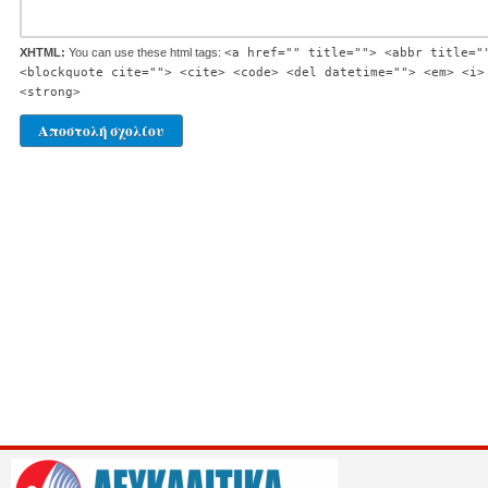
XHTML:
You can use these html tags:
<a href="" title=""> <abbr title="
<blockquote cite=""> <cite> <code> <del datetime=""> <em> <i>
<strong>