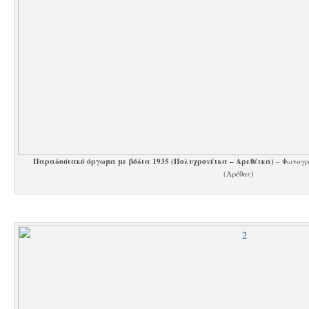
Παραδοσιακό όργωμα με βόδια 1935 (Πολυχρονέικα – Αρεθέικα)
– Φωτογρ
(Αρέθας)