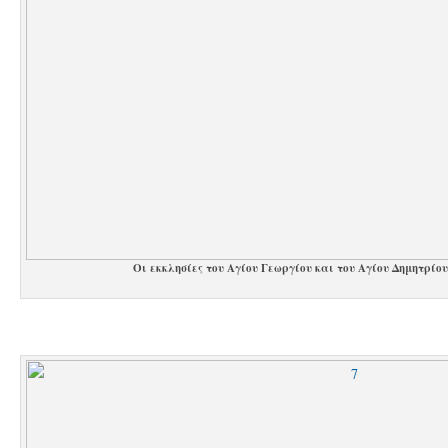
Οι εκκλησίες του Αγίου Γεωργίου και του Αγίου Δημητρίο