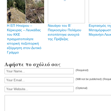
Η ΕΠ Ηπείρου –
Ναυάγιο του Β΄
Εορτασμός τη
Κέρκυρας – Λευκάδας
Παγκοσμίου Πολέμου
Μεταμόρφωση
του ΚΚΕ
εντοπίστηκε ανοιχτά
Μεγανήσι Λευ
πραγματοποίησε
της Πρέβεζας
ιστορική πεζοπορική
εξόρμηση στον Δυτικό
Γράμμο
Αφήστε το σχόλιό σας
(Required)
(Will not be published) (Requi
(Optional)