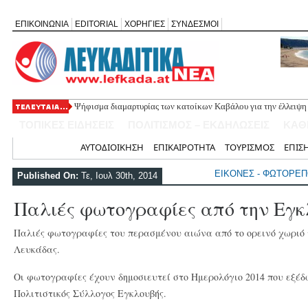
ΕΠΙΚΟΙΝΩΝΙΑ
EDITORIAL
ΧΟΡΗΓΙΕΣ
ΣΥΝΔΕΣΜΟΙ
Ψήφισμα διαμαρτυρίας των κατοίκων Καβάλου για την έλλειψη
«Έφυγε» σε ηλικία 74 ετών ο ηθοποιός Νίκος Καλογερόπουλος
ΤΟΠΙΚΕΣ ΕΙΔΗΣΕΙΣ
ΠΟΛΙΤΙΣΜΟΣ – ΕΚΔΗΛΩΣΕΙΣ
ΚΑΘ
Η Λευκάδα τίμησε τον δικό της Ηλία Λογοθέτη σε μια βραδιά γ
Θεία Λειτουργία για τους απόδημους Αλεξανδρίτες στον Άγιο 
Αρχική
ΑΥΤΟΔΙΟΙΚΗΣΗ
ΕΠΙΚΑΙΡΟΤΗΤΑ
ΤΟΥΡΙΣΜΟΣ
ΕΠΙΣ
Σύλληψη 58χρονου στο Μεγανήσι για υπόθεση ενδοοικογενειακ
ΕΙΚΟΝΕΣ - ΦΩΤΟΡΕ
Published On:
Τε, Ιουλ 30th, 2014
Παλιές φωτογραφίες από την Εγκ
Παλιές φωτογραφίες του περασμένου αιώνα από το ορεινό χωριό 
Λευκάδας.
Οι φωτογραφίες έχουν δημοσιευτεί στο Ημερολόγιο 2014 που εξέδ
Πολιτιστικός Σύλλογος Εγκλουβής.