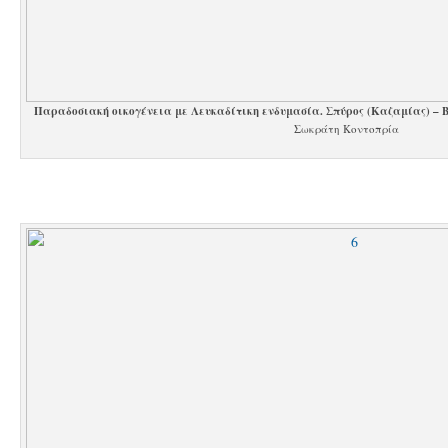
Παραδοσιακή οικογένεια με Λευκαδίτικη ενδυμασία. Σπύρος (Καζαμίας) – Β
Σωκράτη Κοντοπρία