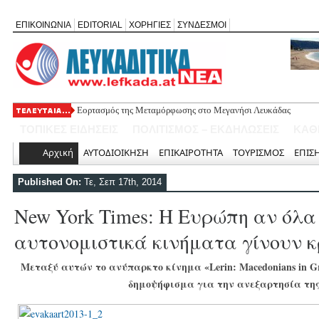
ΕΠΙΚΟΙΝΩΝΙΑ
EDITORIAL
ΧΟΡΗΓΙΕΣ
ΣΥΝΔΕΣΜΟΙ
Εορτασμός της Μεταμόρφωσης στο Μεγανήσι Λευκάδας
Ο Δήμος Λευκάδας προμηθεύεται 40 αντίτυπα του λευκώματος
ΤΟΠΙΚΕΣ ΕΙΔΗΣΕΙΣ
ΠΟΛΙΤΙΣΜΟΣ – ΕΚΔΗΛΩΣΕΙΣ
ΚΑΘ
Τρεις θεματικές ομιλίες στον Ιερό Ναό Μεταμορφώσεως του Σω
Οι μέρες και ώρες λειτουργίας του Περιφερειακού Ιατρείου Νικ
Αρχική
ΑΥΤΟΔΙΟΙΚΗΣΗ
ΕΠΙΚΑΙΡΟΤΗΤΑ
ΤΟΥΡΙΣΜΟΣ
ΕΠΙΣ
Έφυγε από τη ζωή ο συνταξιούχος δημοσιογράφος Επαμεινώνδ
Published On:
Τε, Σεπ 17th, 2014
New York Times: Η Ευρώπη αν όλα
αυτονομιστικά κινήματα γίνουν 
Μεταξύ αυτών το ανύπαρκτο κίνημα «Lerin: Macedonians in Gr
δημοψήφισμα για την ανεξαρτησία τη