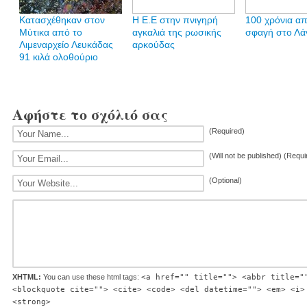
Κατασχέθηκαν στον
H E.E στην πνιγηρή
100 χρόνια απ
Μύτικα από το
αγκαλιά της ρωσικής
σφαγή στο Λά
Λιμεναρχείο Λευκάδας
αρκούδας
91 κιλά ολοθούριο
Αφήστε το σχόλιό σας
(Required)
(Will not be published) (Requi
(Optional)
XHTML:
You can use these html tags:
<a href="" title=""> <abbr title="
<blockquote cite=""> <cite> <code> <del datetime=""> <em> <i>
<strong>