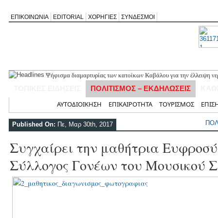
ΕΠΙΚΟΙΝΩΝΙΑ
EDITORIAL
ΧΟΡΗΓΙΕΣ
ΣΥΝΔΕΣΜΟΙ
Ψήφισμα διαμαρτυρίας των κατοίκων Καβάλου για την έλλειψη νε
«Έφυγε» σε ηλικία 74 ετών ο ηθοποιός Νίκος Καλογερόπουλος
ΤΟΠΙΚΕΣ ΕΙΔΗΣΕΙΣ
ΠΟΛΙΤΙΣΜΟΣ – ΕΚΔΗΛΩΣΕΙΣ
ΚΑΘ
Η Λευκάδα τίμησε τον δικό της Ηλία Λογοθέτη σε μια βραδιά γεμ
Θεία Λειτουργία για τους απόδημους Αλεξανδρίτες στον Άγιο Γεώ
Αρχική
ΑΥΤΟΔΙΟΙΚΗΣΗ
ΕΠΙΚΑΙΡΟΤΗΤΑ
ΤΟΥΡΙΣΜΟΣ
ΕΠΙΣ
Σύλληψη 58χρονου στο Μεγανήσι για υπόθεση ενδοοικογενειακής
ΠΟΛ
Published On:
Πε, Μαρ 30th, 2017
Συγχαίρει την μαθήτρια Ευφροσύ
Σύλλογος Γονέων του Μουσικού Σ