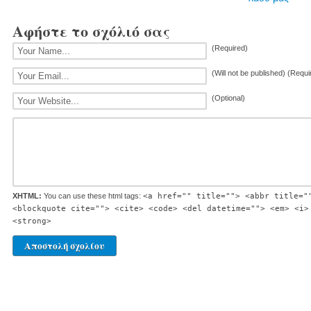
Αφήστε το σχόλιό σας
(Required)
(Will not be published) (Requi
(Optional)
XHTML:
You can use these html tags:
<a href="" title=""> <abbr title="
<blockquote cite=""> <cite> <code> <del datetime=""> <em> <i>
<strong>