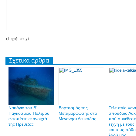
(Πηγή: ebay)
Σχετικά άρθρα
Ναυάγιο του Β΄
Εορτασμός της
Τελευταίο «αν
Παγκοσμίου Πολέμου
Μεταμόρφωσης στο
σπουδαίο Λάκ
εντοπίστηκε ανοιχτά
Μεγανήσι Λευκάδας
πού συνέδεσε
της Πρέβεζας
τέχνη με τους
και τους πόθο
λαού μας