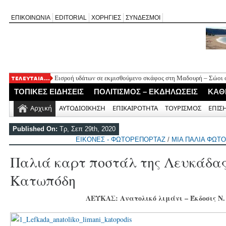
ΕΠΙΚΟΙΝΩΝΙΑ
EDITORIAL
ΧΟΡΗΓΙΕΣ
ΣΥΝΔΕΣΜΟΙ
Εισροή υδάτων σε εκμισθούμενο σκάφος στη Μαδουρή – Σώοι οι
ΣΧΟΛΙΟ ΣΤΟ ΔΗΜΟΣΙΕΥΜΑ: «Η Φαρμακολύτρια» του Αλέξανδ
ΤΟΠΙΚΕΣ ΕΙΔΗΣΕΙΣ
ΠΟΛΙΤΙΣΜΟΣ – ΕΚΔΗΛΩΣΕΙΣ
ΚΑΘ
Καλλιγωνίου (της Χριστίνας Μιχαλά)
Άγιος Νικήτας: Απορρίφθηκε αίτημα για φιλανθρωπική δράση 
Αρχική
ΑΥΤΟΔΙΟΙΚΗΣΗ
ΕΠΙΚΑΙΡΟΤΗΤΑ
ΤΟΥΡΙΣΜΟΣ
ΕΠΙΣ
Πανηγύρι της Παναγίας στον Αλέξανδρο με αφιέρωμα για τα 50
Νέο Τουριστικό Χωροταξικό: Τι αλλάζει σε Λευκάδα και Μεγανή
Published On:
Τρ, Σεπ 29th, 2020
και τουριστική ανάπτυξη
ΕΙΚΟΝΕΣ - ΦΩΤΟΡΕΠΟΡΤΑΖ
/
ΜΙΑ ΠΑΛΙΑ ΦΩΤΟ
Παλιά καρτ ποστάλ της Λευκάδας
Kατωπόδη
ΛΕΥΚΑΣ: Ανατολικό λιμάνι – Έκδοσις Ν