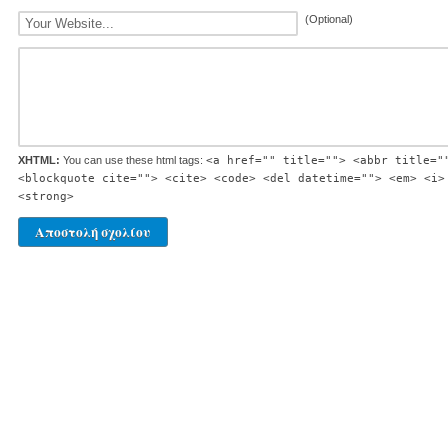
(Optional)
XHTML:
You can use these html tags:
<a href="" title=""> <abbr title="
<blockquote cite=""> <cite> <code> <del datetime=""> <em> <i>
<strong>