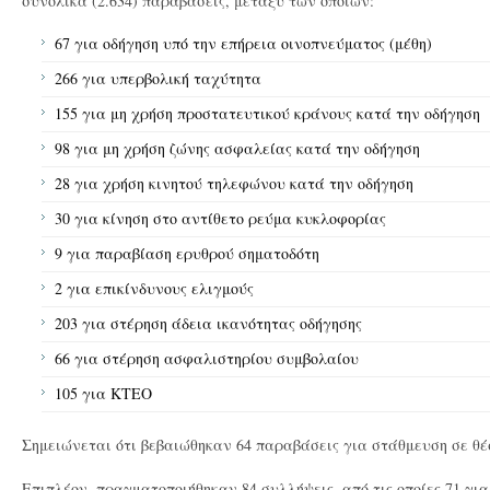
συνολικά (2.634) παραβάσεις, μεταξύ των οποίων:
67 για οδήγηση υπό την επήρεια οινοπνεύματος (μέθη)
266 για υπερβολική ταχύτητα
155 για μη χρήση προστατευτικού κράνους κατά την οδήγηση
98 για μη χρήση ζώνης ασφαλείας κατά την οδήγηση
28 για χρήση κινητού τηλεφώνου κατά την οδήγηση
30 για κίνηση στο αντίθετο ρεύμα κυκλοφορίας
9 για παραβίαση ερυθρού σηματοδότη
2 για επικίνδυνους ελιγμούς
203 για στέρηση άδεια ικανότητας οδήγησης
66 για στέρηση ασφαλιστηρίου συμβολαίου
105 για ΚΤΕΟ
Σημειώνεται ότι βεβαιώθηκαν 64 παραβάσεις για στάθμευση σε θέ
Επιπλέον, πραγματοποιήθηκαν 84 συλλήψεις, από τις οποίες 71 γι