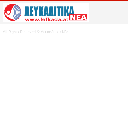
All Rights Reserved © Λευκαδίτικα Νέα