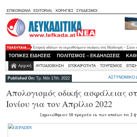
ΕΠΙΚΟΙΝΩΝΙΑ
EDITORIAL
ΧΟΡΗΓΙΕΣ
ΣΥΝΔΕΣΜΟΙ
Εισροή υδάτων σε εκμισθούμενο σκάφος στη Μαδουρή – Σώοι οι
ΣΧΟΛΙΟ ΣΤΟ ΔΗΜΟΣΙΕΥΜΑ: «Η Φαρμακολύτρια» του Αλέξανδ
ΤΟΠΙΚΕΣ ΕΙΔΗΣΕΙΣ
ΠΟΛΙΤΙΣΜΟΣ – ΕΚΔΗΛΩΣΕΙΣ
ΚΑΘ
Καλλιγωνίου (της Χριστίνας Μιχαλά)
Άγιος Νικήτας: Απορρίφθηκε αίτημα για φιλανθρωπική δράση 
Αρχική
ΑΥΤΟΔΙΟΙΚΗΣΗ
ΕΠΙΚΑΙΡΟΤΗΤΑ
ΤΟΥΡΙΣΜΟΣ
ΕΠΙΣ
Πανηγύρι της Παναγίας στον Αλέξανδρο με αφιέρωμα για τα 50
Νέο Τουριστικό Χωροταξικό: Τι αλλάζει σε Λευκάδα και Μεγανή
ΑΣΤΥΝΟΜΙΚΟ 
Published On:
Τρ, Μάι 17th, 2022
και τουριστική ανάπτυξη
Απολογισμός οδικής ασφάλειας στ
Ιονίου για τον Απρίλιο 2022
Σημειώθηκαν 10 τροχαία εκ των οποίων τα 2 