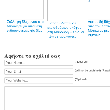
Σύλληψη 58χρονου στο
Διακομιδή 59
Εισροή υδάτων σε
Μεγανήσι για υπόθεση
από τον Καστ
εκμισθούμενο σκάφος
ενδοοικογενειακής βίας
Μύτικα με μέρ
στη Μαδουρή – Σώοι οι
Λιμενικού
πέντε επιβαίνοντες
Αφήστε το σχόλιό σας
(Required)
(Will not be published) (Requi
(Optional)