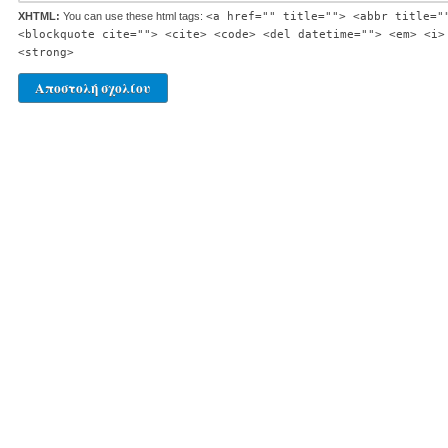
XHTML:
You can use these html tags:
<a href="" title=""> <abbr title="
<blockquote cite=""> <cite> <code> <del datetime=""> <em> <i>
<strong>